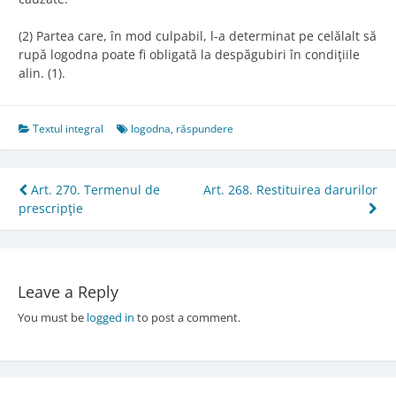
(2) Partea care, în mod culpabil, l-a determinat pe celălalt să
rupă logodna poate fi obligată la despăgubiri în condiţiile
alin. (1).
Textul integral
logodna
,
răspundere
Post
Art. 270. Termenul de
Art. 268. Restituirea darurilor
prescripţie
navigation
Leave a Reply
You must be
logged in
to post a comment.