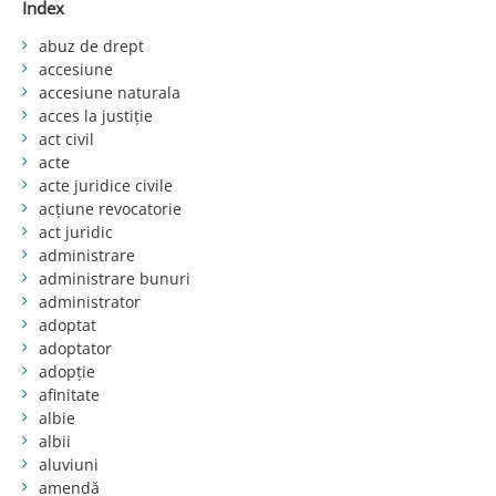
Index
abuz de drept
accesiune
accesiune naturala
acces la justiție
act civil
acte
acte juridice civile
acțiune revocatorie
act juridic
administrare
administrare bunuri
administrator
adoptat
adoptator
adopție
afinitate
albie
albii
aluviuni
amendă