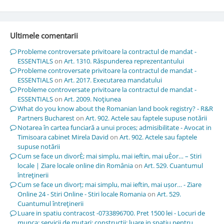
Ultimele comentarii
Probleme controversate privitoare la contractul de mandat -
ESSENTIALS
on
Art. 1310. Răspunderea reprezentantului
Probleme controversate privitoare la contractul de mandat -
ESSENTIALS
on
Art. 2017. Executarea mandatului
Probleme controversate privitoare la contractul de mandat -
ESSENTIALS
on
Art. 2009. Noţiunea
What do you know about the Romanian land book registry? - R&R
Partners Bucharest
on
Art. 902. Actele sau faptele supuse notării
Notarea în cartea funciară a unui proces; admisibilitate - Avocat in
Timisoara cabinet Mirela David
on
Art. 902. Actele sau faptele
supuse notării
Cum se face un divorÈ; mai simplu, mai ieftin, mai uÈor… – Stiri
locale | Ziare locale online din România
on
Art. 529. Cuantumul
întreţinerii
Cum se face un divorț; mai simplu, mai ieftin, mai ușor… - Ziare
Online 24 - Stiri Online - Stiri locale Romania
on
Art. 529.
Cuantumul întreţinerii
Luare in spatiu contracost -0733896700. Pret 1500 lei - Locuri de
munca; servicii de mutari; constructii; luare in spatiu pentru