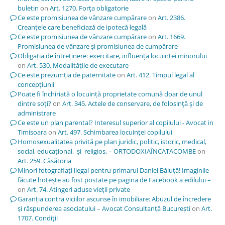
buletin
on
Art. 1270. Forţa obligatorie
Ce este promisiunea de vânzare cumpărare
on
Art. 2386.
Creanţele care beneficiază de ipotecă legală
Ce este promisiunea de vânzare cumpărare
on
Art. 1669.
Promisiunea de vânzare şi promisiunea de cumpărare
Obligația de întreținere: exercitare, influența locuinței minorului
on
Art. 530. Modalităţile de executare
Ce este prezumția de paternitate
on
Art. 412. Timpul legal al
concepţiunii
Poate fi închiriată o locuință proprietate comună doar de unul
dintre soți?
on
Art. 345. Actele de conservare, de folosinţă şi de
administrare
Ce este un plan parental? Interesul superior al copilului - Avocat in
Timisoara
on
Art. 497. Schimbarea locuinţei copilului
Homosexualitatea privită pe plan juridic, politic, istoric, medical,
social, educațional, și religios, – ORTODOXIAÎNCATACOMBE
on
Art. 259. Căsătoria
Minori fotografiați ilegal pentru primarul Daniel Băluță! Imaginile
făcute hoțește au fost postate pe pagina de Facebook a edilului –
on
Art. 74. Atingeri aduse vieţii private
Garanția contra viciilor ascunse în imobiliare: Abuzul de încredere
și răspunderea asociatului – Avocat Consultanță București
on
Art.
1707. Condiţii