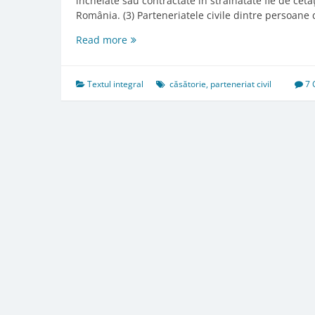
încheiate sau contractate în străinătate fie de cetă
România. (3) Parteneriatele civile dintre persoane
Art.
Read more
277.
Interzicerea
sau
Textul integral
căsătorie
,
parteneriat civil
7
echivalarea
unor
forme
de
convieţuire
cu
căsătoria