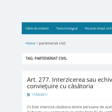
Skip
to
content
Tabla de materii
Textul integral
Noutati drept civil
Home
parteneriat civil
TAG:
PARTENERIAT CIVIL
Art. 277. Interzicerea sau ech
convieţuire cu căsătoria
17/05/2011
(1) Este interzisă căsătoria dintre persoane de acel