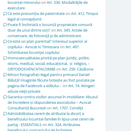
locuinței minorului
on
Art. 530. Modalităţile de
executare
Ce este prezumția de paternitate
on
Art. 412. Timpul
legal al concepţiunii
Poate fi închiriată o locuință proprietate comună
doar de unul dintre soți?
on
Art. 345. Actele de
conservare, de folosinţă şi de administrare
Ce este un plan parental? Interesul superior al
copilului - Avocat in Timisoara
on
Art. 497.
Schimbarea locuinţei copilului
Homosexualitatea privită pe plan juridic, politic,
istoric, medical, social, educațional, și religios, –
ORTODOXIAÎNCATACOMBE
on
Art. 259. Căsătoria
Minori fotografiați ilegal pentru primarul Daniel
Băluță! Imaginile făcute hoțește au fost postate pe
pagina de Facebook a edilului –
on
Art. 74. Atingeri
aduse vieţii private
Garanția contra viciilor ascunse în imobiliare: Abuzul
de încredere și răspunderea asociatului – Avocat
Consultanță București
on
Art. 1707. Condiţii
Admisibilitatea cererii de atribuire la divorț a
beneficiului locuinței familiei în lipsa unei cereri de
partaj - ESSENTIALS
on
Art. 324. Atribuirea
beneficiului contractului de închiriere