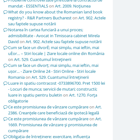
Probleme controversate privitoare la contractul de
mandat - ESSENTIALS
on
Art. 2009. Noţiunea
What do you know about the Romanian land book
registry? - R&R Partners Bucharest
on
Art. 902. Actele
sau faptele supuse notării
Notarea în cartea funciară a unui proces;
admisibilitate - Avocat in Timisoara cabinet Mirela
David
on
Art. 902. Actele sau faptele supuse notării
Cum se face un divorÈ; mai simplu, mai ieftin, mai
uÈor… – Stiri locale | Ziare locale online din România
on
Art. 529. Cuantumul întreţinerii
Cum se face un divorț; mai simplu, mai ieftin, mai
ușor… - Ziare Online 24 - Stiri Online - Stiri locale
Romania
on
Art. 529. Cuantumul întreţinerii
Luare in spatiu contracost -0733896700. Pret 1500 lei
- Locuri de munca; servicii de mutari; constructii;
luare in spatiu pentru buletin
on
Art. 1270. Forţa
obligatorie
Ce este promisiunea de vânzare cumpărare
on
Art.
2386. Creanţele care beneficiază de ipotecă legală
Ce este promisiunea de vânzare cumpărare
on
Art.
1669. Promisiunea de vânzare şi promisiunea de
cumpărare
Obligația de întreținere: exercitare, influența