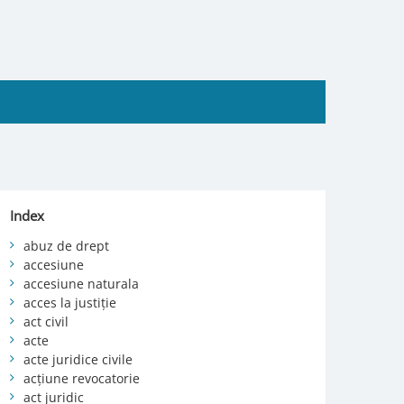
Index
abuz de drept
accesiune
accesiune naturala
acces la justiție
act civil
acte
acte juridice civile
acțiune revocatorie
act juridic