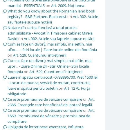
Probleme controversate privitoare la contractul de
mandat - ESSENTIALS
on
Art. 2009. Noţiunea
What do you know about the Romanian land book
registry? - R&R Partners Bucharest
on
Art. 902. Actele
sau faptele supuse notării
Notarea în cartea funciară a unui proces;
admisibilitate - Avocat in Timisoara cabinet Mirela
David
on
Art. 902. Actele sau faptele supuse notării
Cum se face un divorÈ; mai simplu, mai ieftin, mai
uÈor… – Stiri locale | Ziare locale online din România
on
Art. 529. Cuantumul întreţinerii
Cum se face un divorț; mai simplu, mai ieftin, mai
ușor… - Ziare Online 24 - Stiri Online - Stiri locale
Romania
on
Art. 529. Cuantumul întreţinerii
Luare in spatiu contracost -0733896700. Pret 1500 lei
- Locuri de munca; servicii de mutari; constructii;
luare in spatiu pentru buletin
on
Art. 1270. Forţa
obligatorie
Ce este promisiunea de vânzare cumpărare
on
Art.
2386. Creanţele care beneficiază de ipotecă legală
Ce este promisiunea de vânzare cumpărare
on
Art.
1669. Promisiunea de vânzare şi promisiunea de
cumpărare
Obligația de întreținere: exercitare, influența