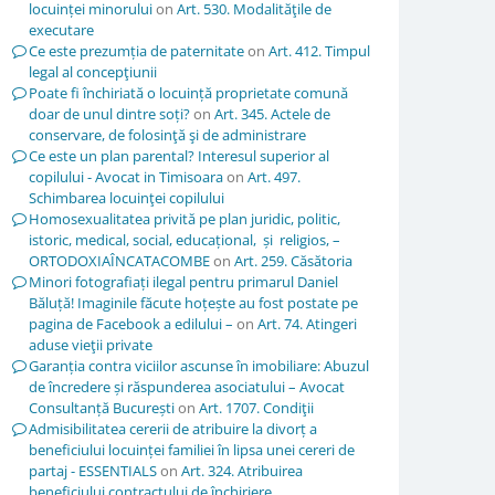
locuinței minorului
on
Art. 530. Modalităţile de
executare
Ce este prezumția de paternitate
on
Art. 412. Timpul
legal al concepţiunii
Poate fi închiriată o locuință proprietate comună
doar de unul dintre soți?
on
Art. 345. Actele de
conservare, de folosinţă şi de administrare
Ce este un plan parental? Interesul superior al
copilului - Avocat in Timisoara
on
Art. 497.
Schimbarea locuinţei copilului
Homosexualitatea privită pe plan juridic, politic,
istoric, medical, social, educațional, și religios, –
ORTODOXIAÎNCATACOMBE
on
Art. 259. Căsătoria
Minori fotografiați ilegal pentru primarul Daniel
Băluță! Imaginile făcute hoțește au fost postate pe
pagina de Facebook a edilului –
on
Art. 74. Atingeri
aduse vieţii private
Garanția contra viciilor ascunse în imobiliare: Abuzul
de încredere și răspunderea asociatului – Avocat
Consultanță București
on
Art. 1707. Condiţii
Admisibilitatea cererii de atribuire la divorț a
beneficiului locuinței familiei în lipsa unei cereri de
partaj - ESSENTIALS
on
Art. 324. Atribuirea
beneficiului contractului de închiriere