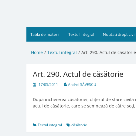
Skip
to
content
Tabla de materii
Textul integral
Noutati drept civil
Home
Textul integral
Art. 290. Actul de căsătorie
Art. 290. Actul de căsătorie
17/05/2011
Andrei SĂVESCU
După încheierea căsătoriei, ofiţerul de stare civilă 
actul de căsătorie, care se semnează de către soţi, d
Textul integral
căsătorie