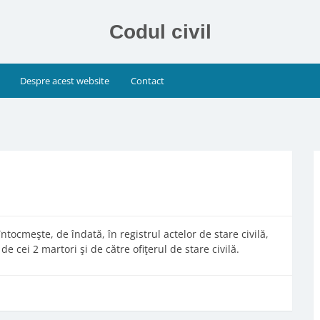
Codul civil
Despre acest website
Contact
întocmeşte, de îndată, în registrul actelor de stare civilă,
e cei 2 martori şi de către ofiţerul de stare civilă.