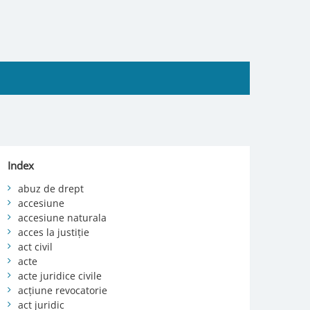
Index
abuz de drept
accesiune
accesiune naturala
acces la justiție
act civil
acte
acte juridice civile
acțiune revocatorie
act juridic