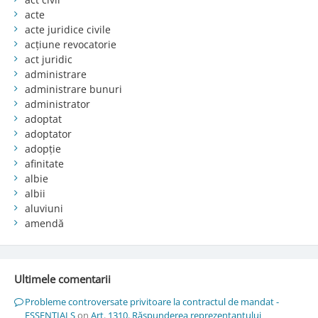
acte
acte juridice civile
acțiune revocatorie
act juridic
administrare
administrare bunuri
administrator
adoptat
adoptator
adopție
afinitate
albie
albii
aluviuni
amendă
Ultimele comentarii
Probleme controversate privitoare la contractul de mandat -
ESSENTIALS
on
Art. 1310. Răspunderea reprezentantului