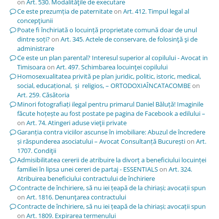
on
Art. 530. Modalităţile de executare
Ce este prezumția de paternitate
on
Art. 412. Timpul legal al
concepţiunii
Poate fi închiriată o locuință proprietate comună doar de unul
dintre soți?
on
Art. 345. Actele de conservare, de folosinţă şi de
administrare
Ce este un plan parental? Interesul superior al copilului - Avocat in
Timisoara
on
Art. 497. Schimbarea locuinţei copilului
Homosexualitatea privită pe plan juridic, politic, istoric, medical,
social, educațional, și religios, – ORTODOXIAÎNCATACOMBE
on
Art. 259. Căsătoria
Minori fotografiați ilegal pentru primarul Daniel Băluță! Imaginile
făcute hoțește au fost postate pe pagina de Facebook a edilului –
on
Art. 74. Atingeri aduse vieţii private
Garanția contra viciilor ascunse în imobiliare: Abuzul de încredere
și răspunderea asociatului – Avocat Consultanță București
on
Art.
1707. Condiţii
Admisibilitatea cererii de atribuire la divorț a beneficiului locuinței
familiei în lipsa unei cereri de partaj - ESSENTIALS
on
Art. 324.
Atribuirea beneficiului contractului de închiriere
Contracte de închiriere, să nu iei țeapă de la chiriași; avocații spun
on
Art. 1816. Denunţarea contractului
Contracte de închiriere, să nu iei țeapă de la chiriași; avocații spun
on
Art. 1809. Expirarea termenului