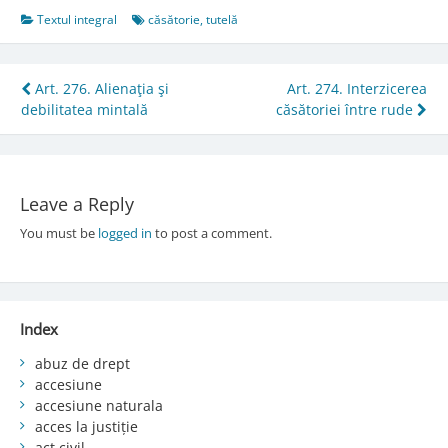
Textul integral
căsătorie
,
tutelă
Post
Art. 276. Alienaţia şi
Art. 274. Interzicerea
debilitatea mintală
căsătoriei între rude
navigation
Leave a Reply
You must be
logged in
to post a comment.
Index
abuz de drept
accesiune
accesiune naturala
acces la justiție
act civil