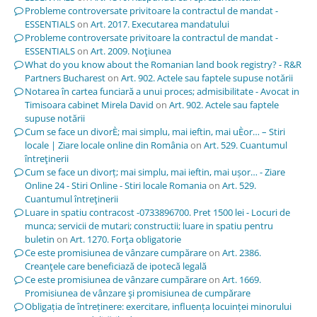
Probleme controversate privitoare la contractul de mandat -
ESSENTIALS
on
Art. 2017. Executarea mandatului
Probleme controversate privitoare la contractul de mandat -
ESSENTIALS
on
Art. 2009. Noţiunea
What do you know about the Romanian land book registry? - R&R
Partners Bucharest
on
Art. 902. Actele sau faptele supuse notării
Notarea în cartea funciară a unui proces; admisibilitate - Avocat in
Timisoara cabinet Mirela David
on
Art. 902. Actele sau faptele
supuse notării
Cum se face un divorÈ; mai simplu, mai ieftin, mai uÈor… – Stiri
locale | Ziare locale online din România
on
Art. 529. Cuantumul
întreţinerii
Cum se face un divorț; mai simplu, mai ieftin, mai ușor… - Ziare
Online 24 - Stiri Online - Stiri locale Romania
on
Art. 529.
Cuantumul întreţinerii
Luare in spatiu contracost -0733896700. Pret 1500 lei - Locuri de
munca; servicii de mutari; constructii; luare in spatiu pentru
buletin
on
Art. 1270. Forţa obligatorie
Ce este promisiunea de vânzare cumpărare
on
Art. 2386.
Creanţele care beneficiază de ipotecă legală
Ce este promisiunea de vânzare cumpărare
on
Art. 1669.
Promisiunea de vânzare şi promisiunea de cumpărare
Obligația de întreținere: exercitare, influența locuinței minorului