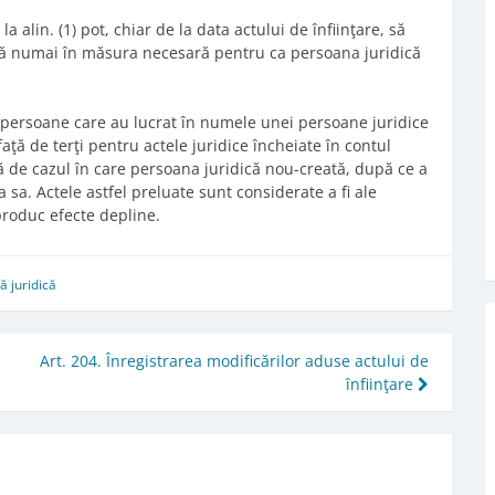
a alin. (1) pot, chiar de la data actului de înfiinţare, să
nsă numai în măsura necesară pentru ca persoana juridică
lte persoane care au lucrat în numele unei persoane juridice
faţă de terţi pentru actele juridice încheiate în contul
fară de cazul în care persoana juridică nou-creată, după ce a
 sa. Actele astfel preluate sunt considerate a fi ale
 produc efecte depline.
 juridică
Art. 204. Înregistrarea modificărilor aduse actului de
înfiinţare