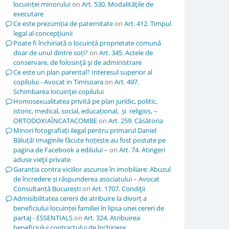
locuinței minorului
on
Art. 530. Modalităţile de
executare
Ce este prezumția de paternitate
on
Art. 412. Timpul
legal al concepţiunii
Poate fi închiriată o locuință proprietate comună
doar de unul dintre soți?
on
Art. 345. Actele de
conservare, de folosinţă şi de administrare
Ce este un plan parental? Interesul superior al
copilului - Avocat in Timisoara
on
Art. 497.
Schimbarea locuinţei copilului
Homosexualitatea privită pe plan juridic, politic,
istoric, medical, social, educațional, și religios, –
ORTODOXIAÎNCATACOMBE
on
Art. 259. Căsătoria
Minori fotografiați ilegal pentru primarul Daniel
Băluță! Imaginile făcute hoțește au fost postate pe
pagina de Facebook a edilului –
on
Art. 74. Atingeri
aduse vieţii private
Garanția contra viciilor ascunse în imobiliare: Abuzul
de încredere și răspunderea asociatului – Avocat
Consultanță București
on
Art. 1707. Condiţii
Admisibilitatea cererii de atribuire la divorț a
beneficiului locuinței familiei în lipsa unei cereri de
partaj - ESSENTIALS
on
Art. 324. Atribuirea
beneficiului contractului de închiriere