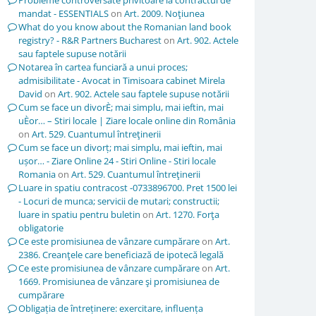
Probleme controversate privitoare la contractul de
mandat - ESSENTIALS
on
Art. 2009. Noţiunea
What do you know about the Romanian land book
registry? - R&R Partners Bucharest
on
Art. 902. Actele
sau faptele supuse notării
Notarea în cartea funciară a unui proces;
admisibilitate - Avocat in Timisoara cabinet Mirela
David
on
Art. 902. Actele sau faptele supuse notării
Cum se face un divorÈ; mai simplu, mai ieftin, mai
uÈor… – Stiri locale | Ziare locale online din România
on
Art. 529. Cuantumul întreţinerii
Cum se face un divorț; mai simplu, mai ieftin, mai
ușor… - Ziare Online 24 - Stiri Online - Stiri locale
Romania
on
Art. 529. Cuantumul întreţinerii
Luare in spatiu contracost -0733896700. Pret 1500 lei
- Locuri de munca; servicii de mutari; constructii;
luare in spatiu pentru buletin
on
Art. 1270. Forţa
obligatorie
Ce este promisiunea de vânzare cumpărare
on
Art.
2386. Creanţele care beneficiază de ipotecă legală
Ce este promisiunea de vânzare cumpărare
on
Art.
1669. Promisiunea de vânzare şi promisiunea de
cumpărare
Obligația de întreținere: exercitare, influența