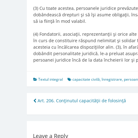
(3) Cu toate acestea, persoanele juridice prevăzute l
dobândească drepturi şi să îşi asume obligaţii, î
să ia fiinţă în mod valabil.
(4) Fondatorii, asociaţii, reprezentanţii şi orice a
în curs de constituire răspund nelimitat şi solidar 
acesteia cu încălcarea dispoziţiilor alin. (3), în a
dobândit personalitate juridică, le-a preluat asupra
persoanei juridice încă de la data încheierii lor şi
Textul integral
capacitate civilă
,
înregistrare
,
persoană
Post
Art. 206. Conţinutul capacităţii de folosinţă
navigation
Leave a Reply