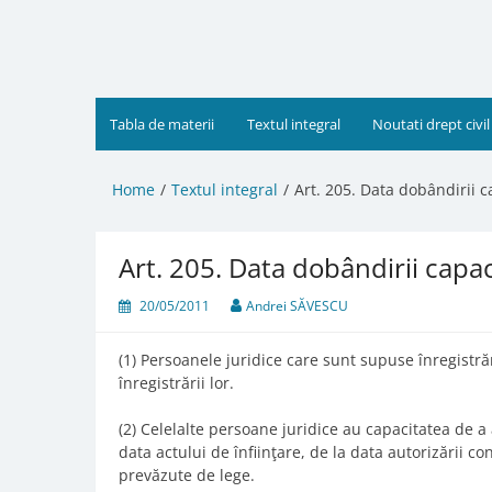
Skip
to
content
Tabla de materii
Textul integral
Noutati drept civil
Home
Textul integral
Art. 205. Data dobândirii ca
Art. 205. Data dobândirii capaci
20/05/2011
Andrei SĂVESCU
(1) Persoanele juridice care sunt supuse înregistrăr
înregistrării lor.
(2) Celelalte persoane juridice au capacitatea de a a
data actului de înfiinţare, de la data autorizării con
prevăzute de lege.