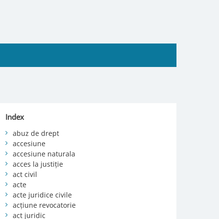
Index
abuz de drept
accesiune
accesiune naturala
acces la justiție
act civil
acte
acte juridice civile
acțiune revocatorie
act juridic