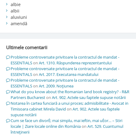
albie
albii
aluviuni
amendă
Ultimele comentarii
Probleme controversate privitoare la contractul de mandat -
ESSENTIALS
on
Art. 1310. Răspunderea reprezentantului
Probleme controversate privitoare la contractul de mandat -
ESSENTIALS
on
Art. 2017. Executarea mandatului
Probleme controversate privitoare la contractul de mandat -
ESSENTIALS
on
Art. 2009. Noţiunea
What do you know about the Romanian land book registry? - R&R
Partners Bucharest
on
Art. 902. Actele sau faptele supuse notării
Notarea în cartea funciară a unui proces; admisibilitate - Avocat in
Timisoara cabinet Mirela David
on
Art. 902. Actele sau faptele
supuse notării
Cum se face un divorÈ; mai simplu, mai ieftin, mai uÈor… – Stiri
locale | Ziare locale online din România
on
Art. 529. Cuantumul
întreţinerii