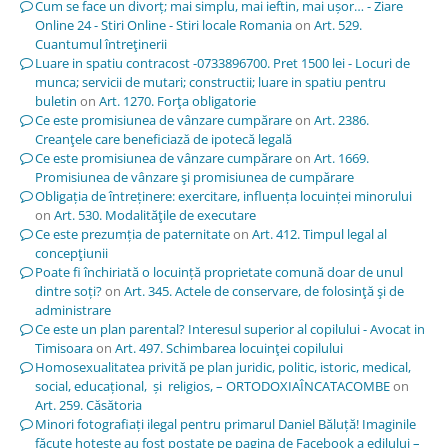
Cum se face un divorț; mai simplu, mai ieftin, mai ușor… - Ziare
Online 24 - Stiri Online - Stiri locale Romania
on
Art. 529.
Cuantumul întreţinerii
Luare in spatiu contracost -0733896700. Pret 1500 lei - Locuri de
munca; servicii de mutari; constructii; luare in spatiu pentru
buletin
on
Art. 1270. Forţa obligatorie
Ce este promisiunea de vânzare cumpărare
on
Art. 2386.
Creanţele care beneficiază de ipotecă legală
Ce este promisiunea de vânzare cumpărare
on
Art. 1669.
Promisiunea de vânzare şi promisiunea de cumpărare
Obligația de întreținere: exercitare, influența locuinței minorului
on
Art. 530. Modalităţile de executare
Ce este prezumția de paternitate
on
Art. 412. Timpul legal al
concepţiunii
Poate fi închiriată o locuință proprietate comună doar de unul
dintre soți?
on
Art. 345. Actele de conservare, de folosinţă şi de
administrare
Ce este un plan parental? Interesul superior al copilului - Avocat in
Timisoara
on
Art. 497. Schimbarea locuinţei copilului
Homosexualitatea privită pe plan juridic, politic, istoric, medical,
social, educațional, și religios, – ORTODOXIAÎNCATACOMBE
on
Art. 259. Căsătoria
Minori fotografiați ilegal pentru primarul Daniel Băluță! Imaginile
făcute hoțește au fost postate pe pagina de Facebook a edilului –