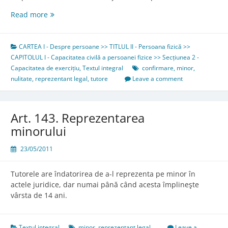
Art.
Read more
48.
Confirmarea
actului
CARTEA I - Despre persoane >> TITLUL II - Persoana fizică >>
anulabil
CAPITOLUL I - Capacitatea civilă a persoanei fizice >> Secțiunea 2 -
Capacitatea de exercițiu
,
Textul integral
confirmare
,
minor
,
nulitate
,
reprezentant legal
,
tutore
Leave a comment
Art. 143. Reprezentarea
minorului
23/05/2011
Tutorele are îndatorirea de a-l reprezenta pe minor în
actele juridice, dar numai până când acesta împlineşte
vârsta de 14 ani.
Textul integral
minor
,
reprezentant legal
Leave a