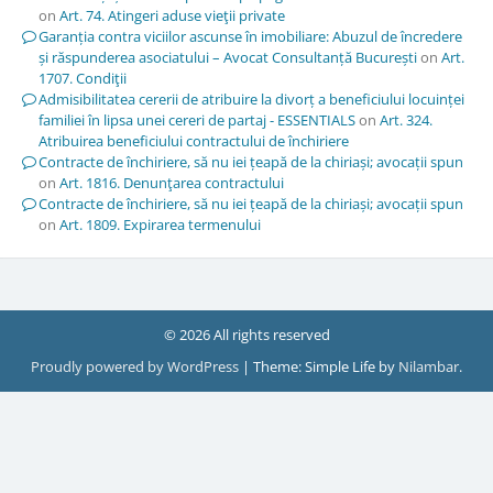
on
Art. 74. Atingeri aduse vieţii private
Garanția contra viciilor ascunse în imobiliare: Abuzul de încredere
și răspunderea asociatului – Avocat Consultanță București
on
Art.
1707. Condiţii
Admisibilitatea cererii de atribuire la divorț a beneficiului locuinței
familiei în lipsa unei cereri de partaj - ESSENTIALS
on
Art. 324.
Atribuirea beneficiului contractului de închiriere
Contracte de închiriere, să nu iei țeapă de la chiriași; avocații spun
on
Art. 1816. Denunţarea contractului
Contracte de închiriere, să nu iei țeapă de la chiriași; avocații spun
on
Art. 1809. Expirarea termenului
© 2026 All rights reserved
Proudly powered by WordPress
|
Theme: Simple Life by
Nilambar
.