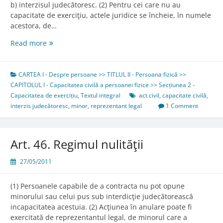
b) interzisul judecătoresc. (2) Pentru cei care nu au
capacitate de exerciţiu, actele juridice se încheie, în numele
acestora, de…
Art.
Read more
43.
Lipsa
capacităţii
CARTEA I - Despre persoane >> TITLUL II - Persoana fizică >>
de
CAPITOLUL I - Capacitatea civilă a persoanei fizice >> Secțiunea 2 -
exerciţiu
Capacitatea de exercițiu
,
Textul integral
act civil
,
capacitate civilă
,
interzis judecătoresc
,
minor
,
reprezentant legal
1 Comment
Art. 46. Regimul nulităţii
27/05/2011
(1) Persoanele capabile de a contracta nu pot opune
minorului sau celui pus sub interdicţie judecătorească
incapacitatea acestuia. (2) Acţiunea în anulare poate fi
exercitată de reprezentantul legal, de minorul care a