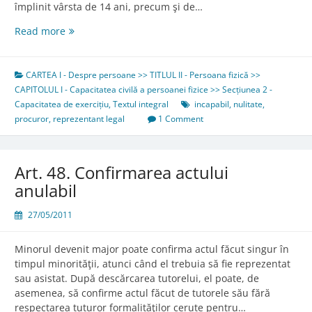
împlinit vârsta de 14 ani, precum şi de…
Art.
Read more
46.
Regimul
nulităţii
CARTEA I - Despre persoane >> TITLUL II - Persoana fizică >>
CAPITOLUL I - Capacitatea civilă a persoanei fizice >> Secțiunea 2 -
Capacitatea de exercițiu
,
Textul integral
incapabil
,
nulitate
,
procuror
,
reprezentant legal
1 Comment
Art. 48. Confirmarea actului
anulabil
27/05/2011
Minorul devenit major poate confirma actul făcut singur în
timpul minorităţii, atunci când el trebuia să fie reprezentat
sau asistat. După descărcarea tutorelui, el poate, de
asemenea, să confirme actul făcut de tutorele său fără
respectarea tuturor formalităţilor cerute pentru…