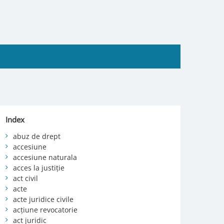
Index
abuz de drept
accesiune
accesiune naturala
acces la justiție
act civil
acte
acte juridice civile
acțiune revocatorie
act juridic