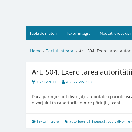
Skip
to
content
Tabla de materii
Textul integral
Noutati drept civil
Home
Textul integral
Art. 504. Exercitarea autori
Art. 504. Exercitarea autorităţi
07/05/2011
Andrei SĂVESCU
Dacă părinţii sunt divorţaţi, autoritatea părintească 
divorţului în raporturile dintre părinţi şi copii.
Textul integral
autoritate părintească
,
copil
,
divorț
,
ef