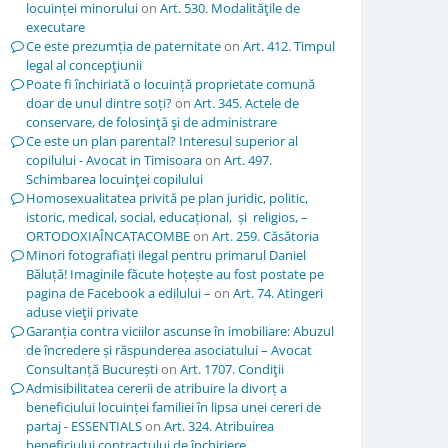
locuinței minorului
on
Art. 530. Modalităţile de
executare
Ce este prezumția de paternitate
on
Art. 412. Timpul
legal al concepţiunii
Poate fi închiriată o locuință proprietate comună
doar de unul dintre soți?
on
Art. 345. Actele de
conservare, de folosinţă şi de administrare
Ce este un plan parental? Interesul superior al
copilului - Avocat in Timisoara
on
Art. 497.
Schimbarea locuinţei copilului
Homosexualitatea privită pe plan juridic, politic,
istoric, medical, social, educațional, și religios, –
ORTODOXIAÎNCATACOMBE
on
Art. 259. Căsătoria
Minori fotografiați ilegal pentru primarul Daniel
Băluță! Imaginile făcute hoțește au fost postate pe
pagina de Facebook a edilului –
on
Art. 74. Atingeri
aduse vieţii private
Garanția contra viciilor ascunse în imobiliare: Abuzul
de încredere și răspunderea asociatului – Avocat
Consultanță București
on
Art. 1707. Condiţii
Admisibilitatea cererii de atribuire la divorț a
beneficiului locuinței familiei în lipsa unei cereri de
partaj - ESSENTIALS
on
Art. 324. Atribuirea
beneficiului contractului de închiriere