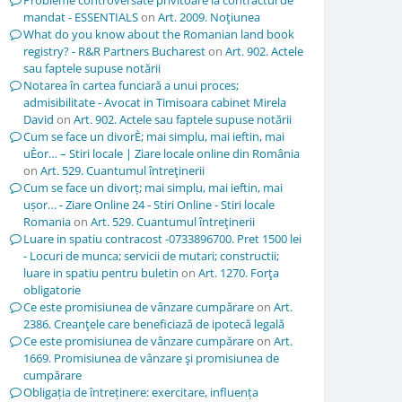
Probleme controversate privitoare la contractul de
mandat - ESSENTIALS
on
Art. 2009. Noţiunea
What do you know about the Romanian land book
registry? - R&R Partners Bucharest
on
Art. 902. Actele
sau faptele supuse notării
Notarea în cartea funciară a unui proces;
admisibilitate - Avocat in Timisoara cabinet Mirela
David
on
Art. 902. Actele sau faptele supuse notării
Cum se face un divorÈ; mai simplu, mai ieftin, mai
uÈor… – Stiri locale | Ziare locale online din România
on
Art. 529. Cuantumul întreţinerii
Cum se face un divorț; mai simplu, mai ieftin, mai
ușor… - Ziare Online 24 - Stiri Online - Stiri locale
Romania
on
Art. 529. Cuantumul întreţinerii
Luare in spatiu contracost -0733896700. Pret 1500 lei
- Locuri de munca; servicii de mutari; constructii;
luare in spatiu pentru buletin
on
Art. 1270. Forţa
obligatorie
Ce este promisiunea de vânzare cumpărare
on
Art.
2386. Creanţele care beneficiază de ipotecă legală
Ce este promisiunea de vânzare cumpărare
on
Art.
1669. Promisiunea de vânzare şi promisiunea de
cumpărare
Obligația de întreținere: exercitare, influența