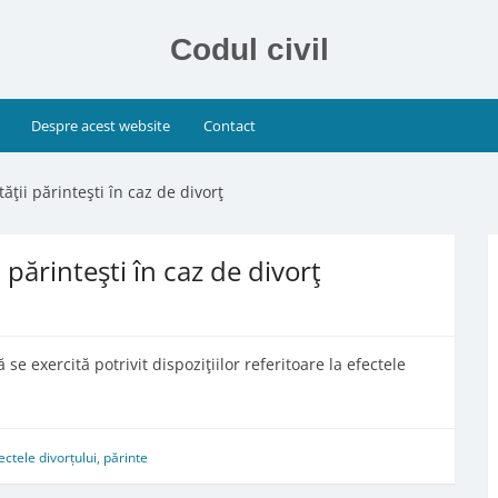
Codul civil
Despre acest website
Contact
tăţii părinteşti în caz de divorţ
i părinteşti în caz de divorţ
se exercită potrivit dispoziţiilor referitoare la efectele
ectele divorțului
,
părinte