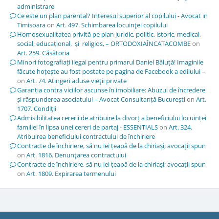
administrare
Ce este un plan parental? Interesul superior al copilului - Avocat in
Timisoara
on
Art. 497. Schimbarea locuinţei copilului
Homosexualitatea privită pe plan juridic, politic, istoric, medical,
social, educațional, și religios, – ORTODOXIAÎNCATACOMBE
on
Art. 259. Căsătoria
Minori fotografiați ilegal pentru primarul Daniel Băluță! Imaginile
făcute hoțește au fost postate pe pagina de Facebook a edilului –
on
Art. 74. Atingeri aduse vieţii private
Garanția contra viciilor ascunse în imobiliare: Abuzul de încredere
și răspunderea asociatului – Avocat Consultanță București
on
Art.
1707. Condiţii
Admisibilitatea cererii de atribuire la divorț a beneficiului locuinței
familiei în lipsa unei cereri de partaj - ESSENTIALS
on
Art. 324.
Atribuirea beneficiului contractului de închiriere
Contracte de închiriere, să nu iei țeapă de la chiriași; avocații spun
on
Art. 1816. Denunţarea contractului
Contracte de închiriere, să nu iei țeapă de la chiriași; avocații spun
on
Art. 1809. Expirarea termenului