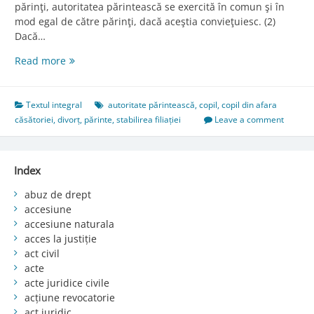
părinţi, autoritatea părintească se exercită în comun şi în
mod egal de către părinţi, dacă aceştia convieţuiesc. (2)
Dacă…
Art.
Read more
505.
Copilul
din
Textul integral
autoritate părintească
,
copil
,
copil din afara
afara
căsătoriei
,
divorț
,
părinte
,
stabilirea filiației
Leave a comment
căsătoriei
Index
abuz de drept
accesiune
accesiune naturala
acces la justiție
act civil
acte
acte juridice civile
acțiune revocatorie
act juridic