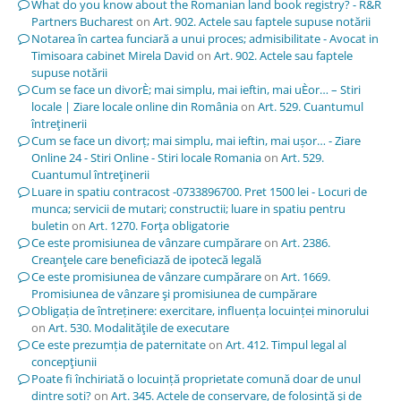
What do you know about the Romanian land book registry? - R&R
Partners Bucharest
on
Art. 902. Actele sau faptele supuse notării
Notarea în cartea funciară a unui proces; admisibilitate - Avocat in
Timisoara cabinet Mirela David
on
Art. 902. Actele sau faptele
supuse notării
Cum se face un divorÈ; mai simplu, mai ieftin, mai uÈor… – Stiri
locale | Ziare locale online din România
on
Art. 529. Cuantumul
întreţinerii
Cum se face un divorț; mai simplu, mai ieftin, mai ușor… - Ziare
Online 24 - Stiri Online - Stiri locale Romania
on
Art. 529.
Cuantumul întreţinerii
Luare in spatiu contracost -0733896700. Pret 1500 lei - Locuri de
munca; servicii de mutari; constructii; luare in spatiu pentru
buletin
on
Art. 1270. Forţa obligatorie
Ce este promisiunea de vânzare cumpărare
on
Art. 2386.
Creanţele care beneficiază de ipotecă legală
Ce este promisiunea de vânzare cumpărare
on
Art. 1669.
Promisiunea de vânzare şi promisiunea de cumpărare
Obligația de întreținere: exercitare, influența locuinței minorului
on
Art. 530. Modalităţile de executare
Ce este prezumția de paternitate
on
Art. 412. Timpul legal al
concepţiunii
Poate fi închiriată o locuință proprietate comună doar de unul
dintre soți?
on
Art. 345. Actele de conservare, de folosinţă şi de