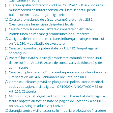
Cuantumul întreţinerii
Luare in spatiu contracost -0733896700. Pret 1500 lei - Locuri de
munca; servicii de mutari; constructii; luare in spatiu pentru
buletin
on
Art. 1270. Forţa obligatorie
Ce este promisiunea de vânzare cumpărare
on
Art. 2386.
Creanţele care beneficiază de ipotecă legală
Ce este promisiunea de vânzare cumpărare
on
Art. 1669.
Promisiunea de vânzare şi promisiunea de cumpărare
Obligația de întreținere: exercitare, influența locuinței minorului
on
Art. 530. Modalităţile de executare
Ce este prezumția de paternitate
on
Art. 412. Timpul legal al
concepţiunii
Poate fi închiriată o locuință proprietate comună doar de unul
dintre soți?
on
Art. 345. Actele de conservare, de folosinţă şi de
administrare
Ce este un plan parental? Interesul superior al copilului - Avocat in
Timisoara
on
Art. 497. Schimbarea locuinţei copilului
Homosexualitatea privită pe plan juridic, politic, istoric, medical,
social, educațional, și religios, – ORTODOXIAÎNCATACOMBE
on
Art. 259. Căsătoria
Minori fotografiați ilegal pentru primarul Daniel Băluță! Imaginile
făcute hoțește au fost postate pe pagina de Facebook a edilului –
on
Art. 74. Atingeri aduse vieţii private
Garanția contra viciilor ascunse în imobiliare: Abuzul de încredere