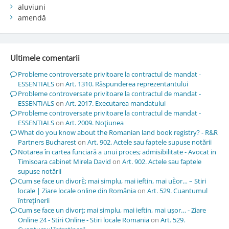
aluviuni
amendă
Ultimele comentarii
Probleme controversate privitoare la contractul de mandat -
ESSENTIALS
on
Art. 1310. Răspunderea reprezentantului
Probleme controversate privitoare la contractul de mandat -
ESSENTIALS
on
Art. 2017. Executarea mandatului
Probleme controversate privitoare la contractul de mandat -
ESSENTIALS
on
Art. 2009. Noţiunea
What do you know about the Romanian land book registry? - R&R
Partners Bucharest
on
Art. 902. Actele sau faptele supuse notării
Notarea în cartea funciară a unui proces; admisibilitate - Avocat in
Timisoara cabinet Mirela David
on
Art. 902. Actele sau faptele
supuse notării
Cum se face un divorÈ; mai simplu, mai ieftin, mai uÈor… – Stiri
locale | Ziare locale online din România
on
Art. 529. Cuantumul
întreţinerii
Cum se face un divorț; mai simplu, mai ieftin, mai ușor… - Ziare
Online 24 - Stiri Online - Stiri locale Romania
on
Art. 529.