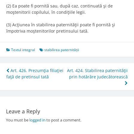
(2) Ea poate fi pornită sau, după caz, continuată şi de
moştenitorii copilului, în condiţiile legii.
(3) Acţiunea în stabilirea paternităţii poate fi pornită şi
împotriva moştenitorilor pretinsului tată.
Textul integral
stabilirea paternității
Post
Art. 426. Prezumţia filiaţiei
Art. 424. Stabilirea paternităţii
faţă de pretinsul tată
prin hotărâre judecătorească
navigation
Leave a Reply
You must be
logged in
to post a comment.