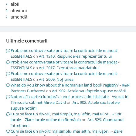
albii
aluviuni
amendă
Ultimele comentarii
Probleme controversate privitoare la contractul de mandat -
ESSENTIALS
on
Art. 1310. Răspunderea reprezentantului
Probleme controversate privitoare la contractul de mandat -
ESSENTIALS
on
Art. 2017. Executarea mandatului
Probleme controversate privitoare la contractul de mandat -
ESSENTIALS
on
Art. 2009. Noţiunea
What do you know about the Romanian land book registry? - R&R
Partners Bucharest
on
Art. 902. Actele sau faptele supuse notării
Notarea în cartea funciară a unui proces; admisibilitate - Avocat in
Timisoara cabinet Mirela David
on
Art. 902. Actele sau faptele
supuse notării
Cum se face un divorÈ; mai simplu, mai ieftin, mai uÈor… – Stiri
locale | Ziare locale online din România
on
Art. 529. Cuantumul
întreţinerii
Cum se face un divorț; mai simplu, mai ieftin, mai ușor… - Ziare