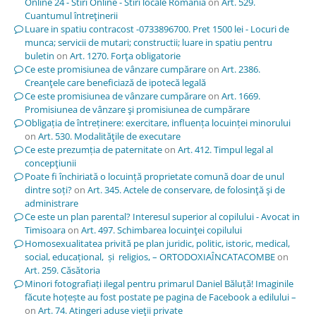
Online 24 - Stiri Online - Stiri locale Romania
on
Art. 529.
Cuantumul întreţinerii
Luare in spatiu contracost -0733896700. Pret 1500 lei - Locuri de
munca; servicii de mutari; constructii; luare in spatiu pentru
buletin
on
Art. 1270. Forţa obligatorie
Ce este promisiunea de vânzare cumpărare
on
Art. 2386.
Creanţele care beneficiază de ipotecă legală
Ce este promisiunea de vânzare cumpărare
on
Art. 1669.
Promisiunea de vânzare şi promisiunea de cumpărare
Obligația de întreținere: exercitare, influența locuinței minorului
on
Art. 530. Modalităţile de executare
Ce este prezumția de paternitate
on
Art. 412. Timpul legal al
concepţiunii
Poate fi închiriată o locuință proprietate comună doar de unul
dintre soți?
on
Art. 345. Actele de conservare, de folosinţă şi de
administrare
Ce este un plan parental? Interesul superior al copilului - Avocat in
Timisoara
on
Art. 497. Schimbarea locuinţei copilului
Homosexualitatea privită pe plan juridic, politic, istoric, medical,
social, educațional, și religios, – ORTODOXIAÎNCATACOMBE
on
Art. 259. Căsătoria
Minori fotografiați ilegal pentru primarul Daniel Băluță! Imaginile
făcute hoțește au fost postate pe pagina de Facebook a edilului –
on
Art. 74. Atingeri aduse vieţii private