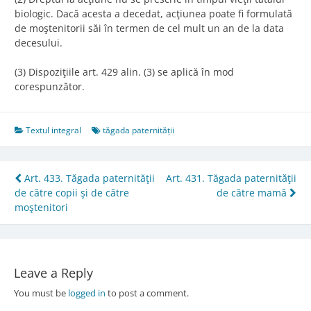
biologic. Dacă acesta a decedat, acţiunea poate fi formulată
de moştenitorii săi în termen de cel mult un an de la data
decesului.
(3) Dispoziţiile art. 429 alin. (3) se aplică în mod
corespunzător.
Textul integral
tăgada paternității
Post
Art. 433. Tăgada paternităţii
Art. 431. Tăgada paternităţii
de către copii şi de către
de către mamă
navigation
moştenitori
Leave a Reply
You must be
logged in
to post a comment.