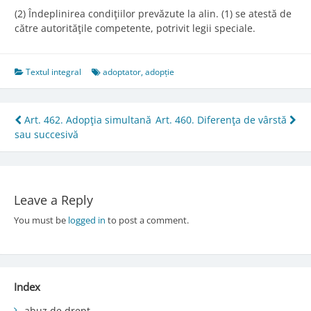
(2) Îndeplinirea condiţiilor prevăzute la alin. (1) se atestă de
către autorităţile competente, potrivit legii speciale.
Textul integral
adoptator
,
adopție
Post
Art. 462. Adopţia simultană
Art. 460. Diferenţa de vârstă
sau succesivă
navigation
Leave a Reply
You must be
logged in
to post a comment.
Index
abuz de drept