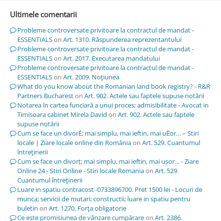
Ultimele comentarii
Probleme controversate privitoare la contractul de mandat -
ESSENTIALS
on
Art. 1310. Răspunderea reprezentantului
Probleme controversate privitoare la contractul de mandat -
ESSENTIALS
on
Art. 2017. Executarea mandatului
Probleme controversate privitoare la contractul de mandat -
ESSENTIALS
on
Art. 2009. Noţiunea
What do you know about the Romanian land book registry? - R&R
Partners Bucharest
on
Art. 902. Actele sau faptele supuse notării
Notarea în cartea funciară a unui proces; admisibilitate - Avocat in
Timisoara cabinet Mirela David
on
Art. 902. Actele sau faptele
supuse notării
Cum se face un divorÈ; mai simplu, mai ieftin, mai uÈor… – Stiri
locale | Ziare locale online din România
on
Art. 529. Cuantumul
întreţinerii
Cum se face un divorț; mai simplu, mai ieftin, mai ușor… - Ziare
Online 24 - Stiri Online - Stiri locale Romania
on
Art. 529.
Cuantumul întreţinerii
Luare in spatiu contracost -0733896700. Pret 1500 lei - Locuri de
munca; servicii de mutari; constructii; luare in spatiu pentru
buletin
on
Art. 1270. Forţa obligatorie
Ce este promisiunea de vânzare cumpărare
on
Art. 2386.