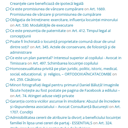
Creanţele care beneficiază de ipotecă legală
Ce este promisiunea de vânzare cumpărare
on
Art. 1669.
Promisiunea de vânzare şi promisiunea de cumpărare
Obligația de întreținere: exercitare, influența locuinței minorului
on
Art. 530. Modalităţile de executare
Ce este prezumția de paternitate
on
Art. 412. Timpul legal al
concepţiunii
Poate fi închiriată o locuință proprietate comună doar de unul
dintre soți?
on
Art. 345. Actele de conservare, de folosinţă şi de
administrare
Ce este un plan parental? Interesul superior al copilului - Avocat in
Timisoara
on
Art. 497. Schimbarea locuinţei copilului
Homosexualitatea privită pe plan juridic, politic, istoric, medical,
social, educațional, și religios, – ORTODOXIAÎNCATACOMBE
on
Art. 259. Căsătoria
Minori fotografiați ilegal pentru primarul Daniel Băluță! Imaginile
făcute hoțește au fost postate pe pagina de Facebook a edilului –
on
Art. 74. Atingeri aduse vieţii private
Garanția contra viciilor ascunse în imobiliare: Abuzul de încredere
și răspunderea asociatului – Avocat Consultanță București
on
Art.
1707. Condiţii
Admisibilitatea cererii de atribuire la divorț a beneficiului locuinței
familiei în lipsa unei cereri de partaj - ESSENTIALS
on
Art. 324.