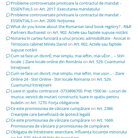
Probleme controversate privitoare la contractul de mandat -
ESSENTIALS
on
Art. 2017. Executarea mandatului
Probleme controversate privitoare la contractul de mandat -
ESSENTIALS
on
Art. 2009. Noţiunea
What do you know about the Romanian land book registry? - R&R
Partners Bucharest
on
Art. 902. Actele sau faptele supuse notării
Notarea în cartea funciară a unui proces; admisibilitate - Avocat in
Timisoara cabinet Mirela David
on
Art. 902. Actele sau faptele
supuse notării
Cum se face un divorÈ; mai simplu, mai ieftin, mai uÈor… – Stiri
locale | Ziare locale online din România
on
Art. 529. Cuantumul
întreţinerii
Cum se face un divorț; mai simplu, mai ieftin, mai ușor… - Ziare
Online 24 - Stiri Online - Stiri locale Romania
on
Art. 529.
Cuantumul întreţinerii
Luare in spatiu contracost -0733896700. Pret 1500 lei - Locuri de
munca; servicii de mutari; constructii; luare in spatiu pentru
buletin
on
Art. 1270. Forţa obligatorie
Ce este promisiunea de vânzare cumpărare
on
Art. 2386.
Creanţele care beneficiază de ipotecă legală
Ce este promisiunea de vânzare cumpărare
on
Art. 1669.
Promisiunea de vânzare şi promisiunea de cumpărare
Obligația de întreținere: exercitare, influența locuinței minorului
on
Art. 530. Modalităţile de executare