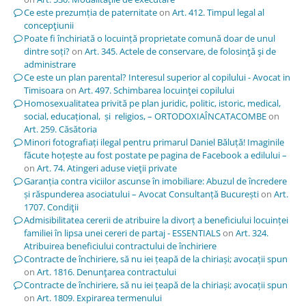
Ce este prezumția de paternitate
on
Art. 412. Timpul legal al
concepţiunii
Poate fi închiriată o locuință proprietate comună doar de unul
dintre soți?
on
Art. 345. Actele de conservare, de folosinţă şi de
administrare
Ce este un plan parental? Interesul superior al copilului - Avocat in
Timisoara
on
Art. 497. Schimbarea locuinţei copilului
Homosexualitatea privită pe plan juridic, politic, istoric, medical,
social, educațional, și religios, – ORTODOXIAÎNCATACOMBE
on
Art. 259. Căsătoria
Minori fotografiați ilegal pentru primarul Daniel Băluță! Imaginile
făcute hoțește au fost postate pe pagina de Facebook a edilului –
on
Art. 74. Atingeri aduse vieţii private
Garanția contra viciilor ascunse în imobiliare: Abuzul de încredere
și răspunderea asociatului – Avocat Consultanță București
on
Art.
1707. Condiţii
Admisibilitatea cererii de atribuire la divorț a beneficiului locuinței
familiei în lipsa unei cereri de partaj - ESSENTIALS
on
Art. 324.
Atribuirea beneficiului contractului de închiriere
Contracte de închiriere, să nu iei țeapă de la chiriași; avocații spun
on
Art. 1816. Denunţarea contractului
Contracte de închiriere, să nu iei țeapă de la chiriași; avocații spun
on
Art. 1809. Expirarea termenului