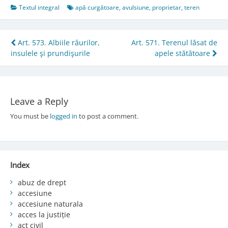
Textul integral
apă curgătoare
,
avulsiune
,
proprietar
,
teren
Post
Art. 573. Albiile râurilor,
Art. 571. Terenul lăsat de
insulele şi prundişurile
apele stătătoare
navigation
Leave a Reply
You must be
logged in
to post a comment.
Index
abuz de drept
accesiune
accesiune naturala
acces la justiție
act civil