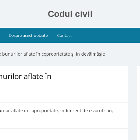
Codul civil
Despre acest website
Contact
le bunurilor aflate în coproprietate şi în devălmăşie
nurilor aflate în
ilor aflate în coproprietate, indiferent de izvorul său,