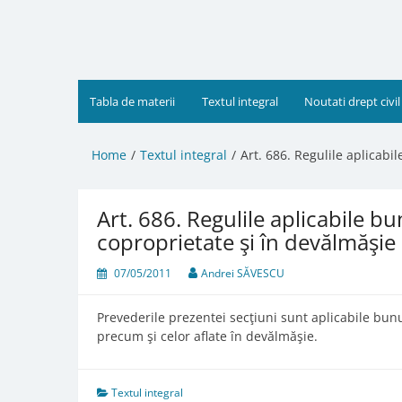
Skip
to
content
Tabla de materii
Textul integral
Noutati drept civil
Home
Textul integral
Art. 686. Regulile aplicabi
Art. 686. Regulile aplicabile bu
coproprietate şi în devălmăşie
07/05/2011
Andrei SĂVESCU
Prevederile prezentei secţiuni sunt aplicabile bunur
precum şi celor aflate în devălmăşie.
Textul integral