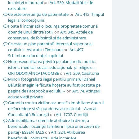
locuinței minorului
on
Art. 530. Modalităţile de
executare
Ce este prezumția de paternitate
on
Art. 412. Timpul
legal al concepţiunii
Poate fi închiriată o locuință proprietate comună
doar de unul dintre soți?
on
Art. 345. Actele de
conservare, de folosinţă şi de administrare
Ce este un plan parental? Interesul superior al
copilului - Avocat in Timisoara
on
Art. 497.
Schimbarea locuinţei copilului
Homosexualitatea privită pe plan juridic, politic,
istoric, medical, social, educațional, și religios, –
ORTODOXIAÎNCATACOMBE
on
Art. 259. Căsătoria
Minori fotografiați ilegal pentru primarul Daniel
Băluță! Imaginile făcute hoțește au fost postate pe
pagina de Facebook a edilului –
on
Art. 74. Atingeri
aduse vieţii private
Garanția contra viciilor ascunse în imobiliare: Abuzul
de încredere și răspunderea asociatului – Avocat
Consultanță București
on
Art. 1707. Condiţii
Admisibilitatea cererii de atribuire la divorț a
beneficiului locuinței familiei în lipsa unei cereri de
partaj - ESSENTIALS
on
Art. 324. Atribuirea
beneficiului contractului de închiriere