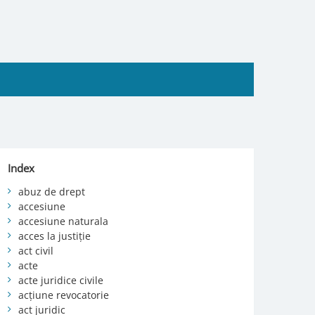
Index
abuz de drept
accesiune
accesiune naturala
acces la justiție
act civil
acte
acte juridice civile
acțiune revocatorie
act juridic