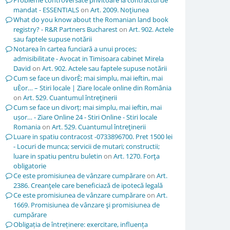
Probleme controversate privitoare la contractul de
mandat - ESSENTIALS
on
Art. 2009. Noţiunea
What do you know about the Romanian land book
registry? - R&R Partners Bucharest
on
Art. 902. Actele
sau faptele supuse notării
Notarea în cartea funciară a unui proces;
admisibilitate - Avocat in Timisoara cabinet Mirela
David
on
Art. 902. Actele sau faptele supuse notării
Cum se face un divorÈ; mai simplu, mai ieftin, mai
uÈor… – Stiri locale | Ziare locale online din România
on
Art. 529. Cuantumul întreţinerii
Cum se face un divorț; mai simplu, mai ieftin, mai
ușor… - Ziare Online 24 - Stiri Online - Stiri locale
Romania
on
Art. 529. Cuantumul întreţinerii
Luare in spatiu contracost -0733896700. Pret 1500 lei
- Locuri de munca; servicii de mutari; constructii;
luare in spatiu pentru buletin
on
Art. 1270. Forţa
obligatorie
Ce este promisiunea de vânzare cumpărare
on
Art.
2386. Creanţele care beneficiază de ipotecă legală
Ce este promisiunea de vânzare cumpărare
on
Art.
1669. Promisiunea de vânzare şi promisiunea de
cumpărare
Obligația de întreținere: exercitare, influența