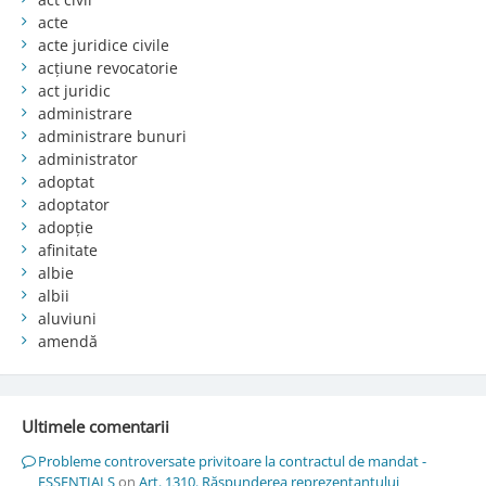
acte
acte juridice civile
acțiune revocatorie
act juridic
administrare
administrare bunuri
administrator
adoptat
adoptator
adopție
afinitate
albie
albii
aluviuni
amendă
Ultimele comentarii
Probleme controversate privitoare la contractul de mandat -
ESSENTIALS
on
Art. 1310. Răspunderea reprezentantului