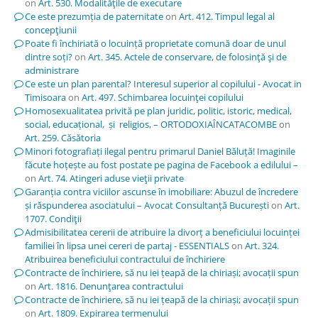
on
Art. 530. Modalităţile de executare
Ce este prezumția de paternitate
on
Art. 412. Timpul legal al
concepţiunii
Poate fi închiriată o locuință proprietate comună doar de unul
dintre soți?
on
Art. 345. Actele de conservare, de folosinţă şi de
administrare
Ce este un plan parental? Interesul superior al copilului - Avocat in
Timisoara
on
Art. 497. Schimbarea locuinţei copilului
Homosexualitatea privită pe plan juridic, politic, istoric, medical,
social, educațional, și religios, – ORTODOXIAÎNCATACOMBE
on
Art. 259. Căsătoria
Minori fotografiați ilegal pentru primarul Daniel Băluță! Imaginile
făcute hoțește au fost postate pe pagina de Facebook a edilului –
on
Art. 74. Atingeri aduse vieţii private
Garanția contra viciilor ascunse în imobiliare: Abuzul de încredere
și răspunderea asociatului – Avocat Consultanță București
on
Art.
1707. Condiţii
Admisibilitatea cererii de atribuire la divorț a beneficiului locuinței
familiei în lipsa unei cereri de partaj - ESSENTIALS
on
Art. 324.
Atribuirea beneficiului contractului de închiriere
Contracte de închiriere, să nu iei țeapă de la chiriași; avocații spun
on
Art. 1816. Denunţarea contractului
Contracte de închiriere, să nu iei țeapă de la chiriași; avocații spun
on
Art. 1809. Expirarea termenului