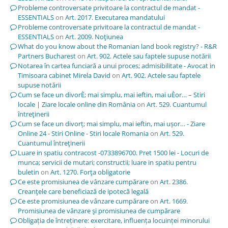
Probleme controversate privitoare la contractul de mandat -
ESSENTIALS
on
Art. 2017. Executarea mandatului
Probleme controversate privitoare la contractul de mandat -
ESSENTIALS
on
Art. 2009. Noţiunea
What do you know about the Romanian land book registry? - R&R
Partners Bucharest
on
Art. 902. Actele sau faptele supuse notării
Notarea în cartea funciară a unui proces; admisibilitate - Avocat in
Timisoara cabinet Mirela David
on
Art. 902. Actele sau faptele
supuse notării
Cum se face un divorÈ; mai simplu, mai ieftin, mai uÈor… – Stiri
locale | Ziare locale online din România
on
Art. 529. Cuantumul
întreţinerii
Cum se face un divorț; mai simplu, mai ieftin, mai ușor… - Ziare
Online 24 - Stiri Online - Stiri locale Romania
on
Art. 529.
Cuantumul întreţinerii
Luare in spatiu contracost -0733896700. Pret 1500 lei - Locuri de
munca; servicii de mutari; constructii; luare in spatiu pentru
buletin
on
Art. 1270. Forţa obligatorie
Ce este promisiunea de vânzare cumpărare
on
Art. 2386.
Creanţele care beneficiază de ipotecă legală
Ce este promisiunea de vânzare cumpărare
on
Art. 1669.
Promisiunea de vânzare şi promisiunea de cumpărare
Obligația de întreținere: exercitare, influența locuinței minorului