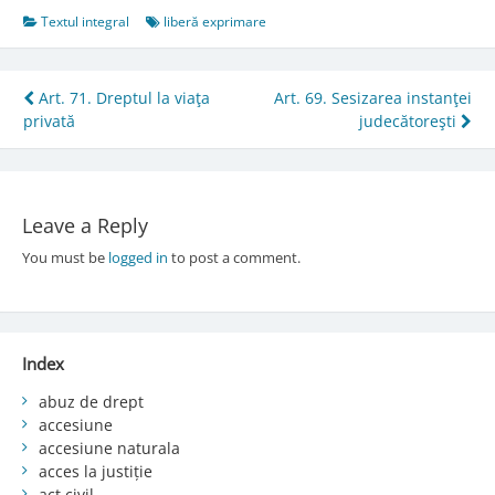
Textul integral
liberă exprimare
Post
Art. 71. Dreptul la viaţa
Art. 69. Sesizarea instanţei
privată
judecătoreşti
navigation
Leave a Reply
You must be
logged in
to post a comment.
Index
abuz de drept
accesiune
accesiune naturala
acces la justiție
act civil