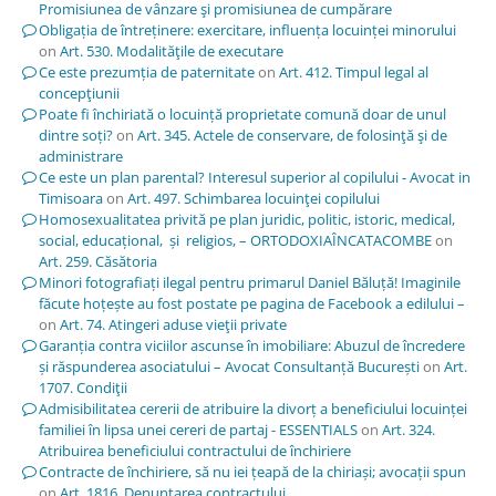
Promisiunea de vânzare şi promisiunea de cumpărare
Obligația de întreținere: exercitare, influența locuinței minorului
on
Art. 530. Modalităţile de executare
Ce este prezumția de paternitate
on
Art. 412. Timpul legal al
concepţiunii
Poate fi închiriată o locuință proprietate comună doar de unul
dintre soți?
on
Art. 345. Actele de conservare, de folosinţă şi de
administrare
Ce este un plan parental? Interesul superior al copilului - Avocat in
Timisoara
on
Art. 497. Schimbarea locuinţei copilului
Homosexualitatea privită pe plan juridic, politic, istoric, medical,
social, educațional, și religios, – ORTODOXIAÎNCATACOMBE
on
Art. 259. Căsătoria
Minori fotografiați ilegal pentru primarul Daniel Băluță! Imaginile
făcute hoțește au fost postate pe pagina de Facebook a edilului –
on
Art. 74. Atingeri aduse vieţii private
Garanția contra viciilor ascunse în imobiliare: Abuzul de încredere
și răspunderea asociatului – Avocat Consultanță București
on
Art.
1707. Condiţii
Admisibilitatea cererii de atribuire la divorț a beneficiului locuinței
familiei în lipsa unei cereri de partaj - ESSENTIALS
on
Art. 324.
Atribuirea beneficiului contractului de închiriere
Contracte de închiriere, să nu iei țeapă de la chiriași; avocații spun
on
Art. 1816. Denunţarea contractului