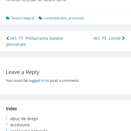
Textul integral
consimțământ
,
prezumții
Post
Art. 77. Prelucrarea datelor
Art. 75. Limite
personale
navigation
Leave a Reply
You must be
logged in
to post a comment.
Index
abuz de drept
accesiune
accesiune naturala