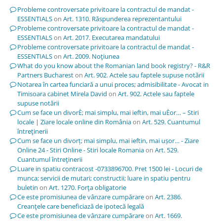
Probleme controversate privitoare la contractul de mandat -
ESSENTIALS
on
Art. 1310. Răspunderea reprezentantului
Probleme controversate privitoare la contractul de mandat -
ESSENTIALS
on
Art. 2017. Executarea mandatului
Probleme controversate privitoare la contractul de mandat -
ESSENTIALS
on
Art. 2009. Noţiunea
What do you know about the Romanian land book registry? - R&R
Partners Bucharest
on
Art. 902. Actele sau faptele supuse notării
Notarea în cartea funciară a unui proces; admisibilitate - Avocat in
Timisoara cabinet Mirela David
on
Art. 902. Actele sau faptele
supuse notării
Cum se face un divorÈ; mai simplu, mai ieftin, mai uÈor… – Stiri
locale | Ziare locale online din România
on
Art. 529. Cuantumul
întreţinerii
Cum se face un divorț; mai simplu, mai ieftin, mai ușor… - Ziare
Online 24 - Stiri Online - Stiri locale Romania
on
Art. 529.
Cuantumul întreţinerii
Luare in spatiu contracost -0733896700. Pret 1500 lei - Locuri de
munca; servicii de mutari; constructii; luare in spatiu pentru
buletin
on
Art. 1270. Forţa obligatorie
Ce este promisiunea de vânzare cumpărare
on
Art. 2386.
Creanţele care beneficiază de ipotecă legală
Ce este promisiunea de vânzare cumpărare
on
Art. 1669.