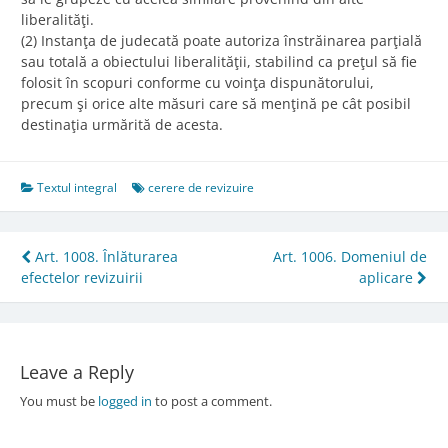
liberalităţi.
(2) Instanţa de judecată poate autoriza înstrăinarea parţială
sau totală a obiectului liberalităţii, stabilind ca preţul să fie
folosit în scopuri conforme cu voinţa dispunătorului,
precum şi orice alte măsuri care să menţină pe cât posibil
destinaţia urmărită de acesta.
Textul integral
cerere de revizuire
Post
Art. 1008. Înlăturarea
Art. 1006. Domeniul de
efectelor revizuirii
aplicare
navigation
Leave a Reply
You must be
logged in
to post a comment.