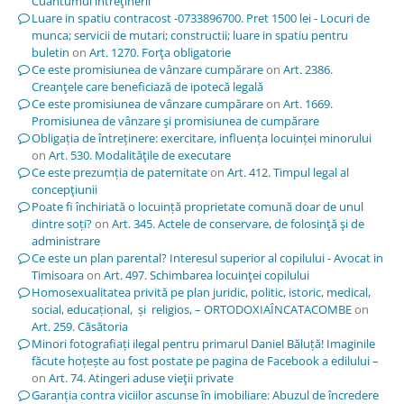
Cuantumul întreţinerii
Luare in spatiu contracost -0733896700. Pret 1500 lei - Locuri de
munca; servicii de mutari; constructii; luare in spatiu pentru
buletin
on
Art. 1270. Forţa obligatorie
Ce este promisiunea de vânzare cumpărare
on
Art. 2386.
Creanţele care beneficiază de ipotecă legală
Ce este promisiunea de vânzare cumpărare
on
Art. 1669.
Promisiunea de vânzare şi promisiunea de cumpărare
Obligația de întreținere: exercitare, influența locuinței minorului
on
Art. 530. Modalităţile de executare
Ce este prezumția de paternitate
on
Art. 412. Timpul legal al
concepţiunii
Poate fi închiriată o locuință proprietate comună doar de unul
dintre soți?
on
Art. 345. Actele de conservare, de folosinţă şi de
administrare
Ce este un plan parental? Interesul superior al copilului - Avocat in
Timisoara
on
Art. 497. Schimbarea locuinţei copilului
Homosexualitatea privită pe plan juridic, politic, istoric, medical,
social, educațional, și religios, – ORTODOXIAÎNCATACOMBE
on
Art. 259. Căsătoria
Minori fotografiați ilegal pentru primarul Daniel Băluță! Imaginile
făcute hoțește au fost postate pe pagina de Facebook a edilului –
on
Art. 74. Atingeri aduse vieţii private
Garanția contra viciilor ascunse în imobiliare: Abuzul de încredere