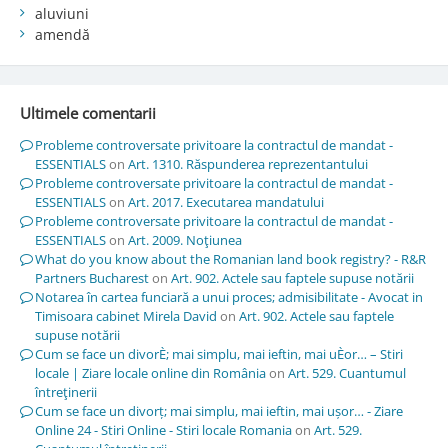
aluviuni
amendă
Ultimele comentarii
Probleme controversate privitoare la contractul de mandat -
ESSENTIALS
on
Art. 1310. Răspunderea reprezentantului
Probleme controversate privitoare la contractul de mandat -
ESSENTIALS
on
Art. 2017. Executarea mandatului
Probleme controversate privitoare la contractul de mandat -
ESSENTIALS
on
Art. 2009. Noţiunea
What do you know about the Romanian land book registry? - R&R
Partners Bucharest
on
Art. 902. Actele sau faptele supuse notării
Notarea în cartea funciară a unui proces; admisibilitate - Avocat in
Timisoara cabinet Mirela David
on
Art. 902. Actele sau faptele
supuse notării
Cum se face un divorÈ; mai simplu, mai ieftin, mai uÈor… – Stiri
locale | Ziare locale online din România
on
Art. 529. Cuantumul
întreţinerii
Cum se face un divorț; mai simplu, mai ieftin, mai ușor… - Ziare
Online 24 - Stiri Online - Stiri locale Romania
on
Art. 529.