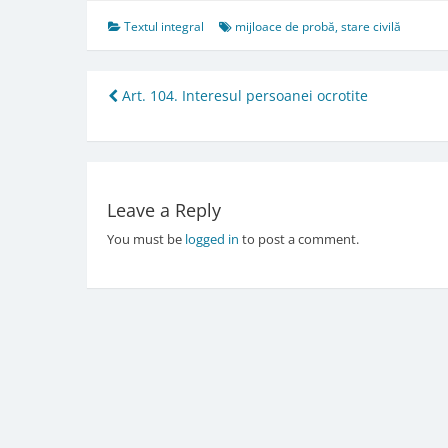
Textul integral
mijloace de probă
,
stare civilă
Post
Art. 104. Interesul persoanei ocrotite
navigation
Leave a Reply
You must be
logged in
to post a comment.