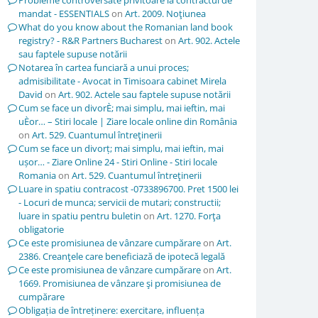
Probleme controversate privitoare la contractul de
mandat - ESSENTIALS
on
Art. 2009. Noţiunea
What do you know about the Romanian land book
registry? - R&R Partners Bucharest
on
Art. 902. Actele
sau faptele supuse notării
Notarea în cartea funciară a unui proces;
admisibilitate - Avocat in Timisoara cabinet Mirela
David
on
Art. 902. Actele sau faptele supuse notării
Cum se face un divorÈ; mai simplu, mai ieftin, mai
uÈor… – Stiri locale | Ziare locale online din România
on
Art. 529. Cuantumul întreţinerii
Cum se face un divorț; mai simplu, mai ieftin, mai
ușor… - Ziare Online 24 - Stiri Online - Stiri locale
Romania
on
Art. 529. Cuantumul întreţinerii
Luare in spatiu contracost -0733896700. Pret 1500 lei
- Locuri de munca; servicii de mutari; constructii;
luare in spatiu pentru buletin
on
Art. 1270. Forţa
obligatorie
Ce este promisiunea de vânzare cumpărare
on
Art.
2386. Creanţele care beneficiază de ipotecă legală
Ce este promisiunea de vânzare cumpărare
on
Art.
1669. Promisiunea de vânzare şi promisiunea de
cumpărare
Obligația de întreținere: exercitare, influența