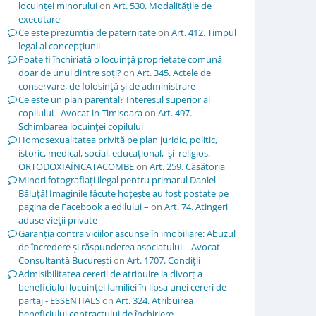
locuinței minorului
on
Art. 530. Modalităţile de
executare
Ce este prezumția de paternitate
on
Art. 412. Timpul
legal al concepţiunii
Poate fi închiriată o locuință proprietate comună
doar de unul dintre soți?
on
Art. 345. Actele de
conservare, de folosinţă şi de administrare
Ce este un plan parental? Interesul superior al
copilului - Avocat in Timisoara
on
Art. 497.
Schimbarea locuinţei copilului
Homosexualitatea privită pe plan juridic, politic,
istoric, medical, social, educațional, și religios, –
ORTODOXIAÎNCATACOMBE
on
Art. 259. Căsătoria
Minori fotografiați ilegal pentru primarul Daniel
Băluță! Imaginile făcute hoțește au fost postate pe
pagina de Facebook a edilului –
on
Art. 74. Atingeri
aduse vieţii private
Garanția contra viciilor ascunse în imobiliare: Abuzul
de încredere și răspunderea asociatului – Avocat
Consultanță București
on
Art. 1707. Condiţii
Admisibilitatea cererii de atribuire la divorț a
beneficiului locuinței familiei în lipsa unei cereri de
partaj - ESSENTIALS
on
Art. 324. Atribuirea
beneficiului contractului de închiriere