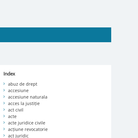
Index
abuz de drept
accesiune
accesiune naturala
acces la justiție
act civil
acte
acte juridice civile
acțiune revocatorie
act juridic