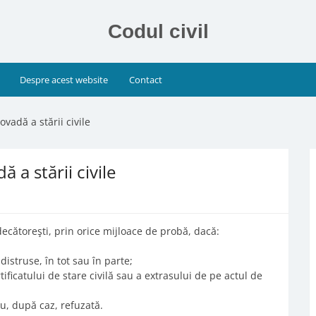
Codul civil
Despre acest website
Contact
ovadă a stării civile
 a stării civile
decătoreşti, prin orice mijloace de probă, dacă:
 distruse, în tot sau în parte;
ificatului de stare civilă sau a extrasului de pe actul de
au, după caz, refuzată.