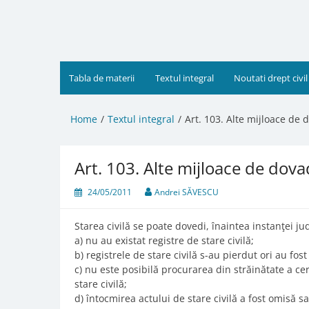
Skip
to
content
Tabla de materii
Textul integral
Noutati drept civil
Home
Textul integral
Art. 103. Alte mijloace de d
Art. 103. Alte mijloace de dovadă
24/05/2011
Andrei SĂVESCU
Starea civilă se poate dovedi, înaintea instanţei ju
a) nu au existat registre de stare civilă;
b) registrele de stare civilă s-au pierdut ori au fost
c) nu este posibilă procurarea din străinătate a cert
stare civilă;
d) întocmirea actului de stare civilă a fost omisă s