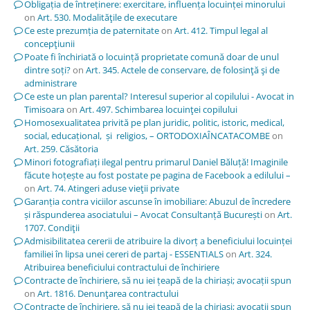
Obligația de întreținere: exercitare, influența locuinței minorului
on
Art. 530. Modalităţile de executare
Ce este prezumția de paternitate
on
Art. 412. Timpul legal al
concepţiunii
Poate fi închiriată o locuință proprietate comună doar de unul
dintre soți?
on
Art. 345. Actele de conservare, de folosinţă şi de
administrare
Ce este un plan parental? Interesul superior al copilului - Avocat in
Timisoara
on
Art. 497. Schimbarea locuinţei copilului
Homosexualitatea privită pe plan juridic, politic, istoric, medical,
social, educațional, și religios, – ORTODOXIAÎNCATACOMBE
on
Art. 259. Căsătoria
Minori fotografiați ilegal pentru primarul Daniel Băluță! Imaginile
făcute hoțește au fost postate pe pagina de Facebook a edilului –
on
Art. 74. Atingeri aduse vieţii private
Garanția contra viciilor ascunse în imobiliare: Abuzul de încredere
și răspunderea asociatului – Avocat Consultanță București
on
Art.
1707. Condiţii
Admisibilitatea cererii de atribuire la divorț a beneficiului locuinței
familiei în lipsa unei cereri de partaj - ESSENTIALS
on
Art. 324.
Atribuirea beneficiului contractului de închiriere
Contracte de închiriere, să nu iei țeapă de la chiriași; avocații spun
on
Art. 1816. Denunţarea contractului
Contracte de închiriere, să nu iei țeapă de la chiriași; avocații spun