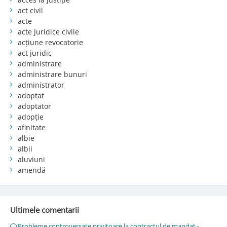
act civil
acte
acte juridice civile
acțiune revocatorie
act juridic
administrare
administrare bunuri
administrator
adoptat
adoptator
adopție
afinitate
albie
albii
aluviuni
amendă
Ultimele comentarii
Probleme controversate privitoare la contractul de mandat -