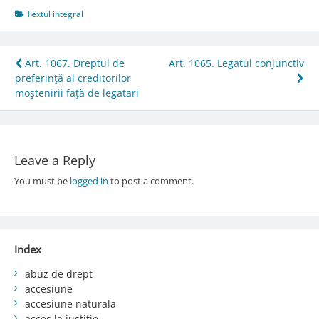
Textul integral
Post
Art. 1067. Dreptul de
Art. 1065. Legatul conjunctiv
preferinţă al creditorilor
navigation
moştenirii faţă de legatari
Leave a Reply
You must be
logged in
to post a comment.
Index
abuz de drept
accesiune
accesiune naturala
acces la justiție