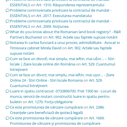
ESSENTIALS
on
Art. 1310. Răspunderea reprezentantului
Probleme controversate privitoare la contractul de mandat -
ESSENTIALS
on
Art. 2017. Executarea mandatului
Probleme controversate privitoare la contractul de mandat -
ESSENTIALS
on
Art. 2009. Noţiunea
What do you know about the Romanian land book registry? - R&R
Partners Bucharest
on
Art. 902. Actele sau faptele supuse notării
Notarea în cartea funciară a unui proces; admisibilitate - Avocat in
Timisoara cabinet Mirela David
on
Art. 902. Actele sau faptele
supuse notării
Cum se face un divorÈ; mai simplu, mai ieftin, mai uÈor… – Stiri
locale | Ziare locale online din România
on
Art. 529. Cuantumul
întreţinerii
Cum se face un divorț; mai simplu, mai ieftin, mai ușor… - Ziare
Online 24 - Stiri Online - Stiri locale Romania
on
Art. 529.
Cuantumul întreţinerii
Luare in spatiu contracost -0733896700. Pret 1500 lei - Locuri de
munca; servicii de mutari; constructii; luare in spatiu pentru
buletin
on
Art. 1270. Forţa obligatorie
Ce este promisiunea de vânzare cumpărare
on
Art. 2386.
Creanţele care beneficiază de ipotecă legală
Ce este promisiunea de vânzare cumpărare
on
Art. 1669.
Promisiunea de vânzare şi promisiunea de cumpărare