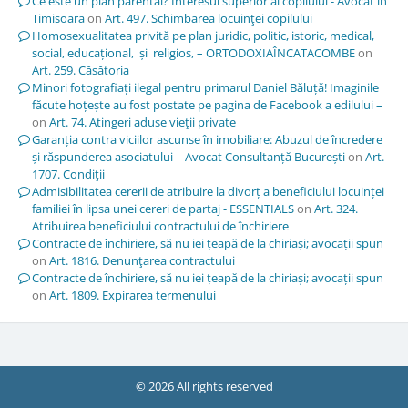
Ce este un plan parental? Interesul superior al copilului - Avocat in
Timisoara
on
Art. 497. Schimbarea locuinţei copilului
Homosexualitatea privită pe plan juridic, politic, istoric, medical,
social, educațional, și religios, – ORTODOXIAÎNCATACOMBE
on
Art. 259. Căsătoria
Minori fotografiați ilegal pentru primarul Daniel Băluță! Imaginile
făcute hoțește au fost postate pe pagina de Facebook a edilului –
on
Art. 74. Atingeri aduse vieţii private
Garanția contra viciilor ascunse în imobiliare: Abuzul de încredere
și răspunderea asociatului – Avocat Consultanță București
on
Art.
1707. Condiţii
Admisibilitatea cererii de atribuire la divorț a beneficiului locuinței
familiei în lipsa unei cereri de partaj - ESSENTIALS
on
Art. 324.
Atribuirea beneficiului contractului de închiriere
Contracte de închiriere, să nu iei țeapă de la chiriași; avocații spun
on
Art. 1816. Denunţarea contractului
Contracte de închiriere, să nu iei țeapă de la chiriași; avocații spun
on
Art. 1809. Expirarea termenului
© 2026 All rights reserved