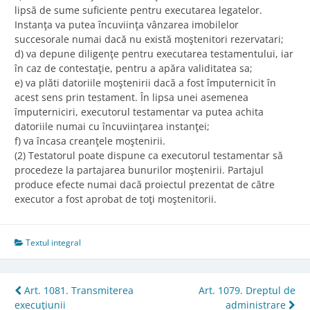
lipsă de sume suficiente pentru executarea legatelor.
Instanţa va putea încuviinţa vânzarea imobilelor
succesorale numai dacă nu există moştenitori rezervatari;
d) va depune diligenţe pentru executarea testamentului, iar
în caz de contestaţie, pentru a apăra validitatea sa;
e) va plăti datoriile moştenirii dacă a fost împuternicit în
acest sens prin testament. În lipsa unei asemenea
împuterniciri, executorul testamentar va putea achita
datoriile numai cu încuviinţarea instanţei;
f) va încasa creanţele moştenirii.
(2) Testatorul poate dispune ca executorul testamentar să
procedeze la partajarea bunurilor moştenirii. Partajul
produce efecte numai dacă proiectul prezentat de către
executor a fost aprobat de toţi moştenitorii.
Textul integral
Post
Art. 1081. Transmiterea
Art. 1079. Dreptul de
execuţiunii
administrare