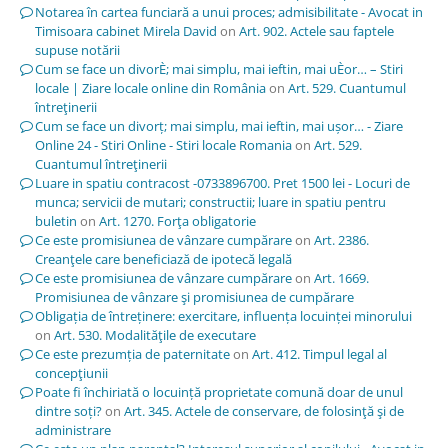
Notarea în cartea funciară a unui proces; admisibilitate - Avocat in
Timisoara cabinet Mirela David
on
Art. 902. Actele sau faptele
supuse notării
Cum se face un divorÈ; mai simplu, mai ieftin, mai uÈor… – Stiri
locale | Ziare locale online din România
on
Art. 529. Cuantumul
întreţinerii
Cum se face un divorț; mai simplu, mai ieftin, mai ușor… - Ziare
Online 24 - Stiri Online - Stiri locale Romania
on
Art. 529.
Cuantumul întreţinerii
Luare in spatiu contracost -0733896700. Pret 1500 lei - Locuri de
munca; servicii de mutari; constructii; luare in spatiu pentru
buletin
on
Art. 1270. Forţa obligatorie
Ce este promisiunea de vânzare cumpărare
on
Art. 2386.
Creanţele care beneficiază de ipotecă legală
Ce este promisiunea de vânzare cumpărare
on
Art. 1669.
Promisiunea de vânzare şi promisiunea de cumpărare
Obligația de întreținere: exercitare, influența locuinței minorului
on
Art. 530. Modalităţile de executare
Ce este prezumția de paternitate
on
Art. 412. Timpul legal al
concepţiunii
Poate fi închiriată o locuință proprietate comună doar de unul
dintre soți?
on
Art. 345. Actele de conservare, de folosinţă şi de
administrare