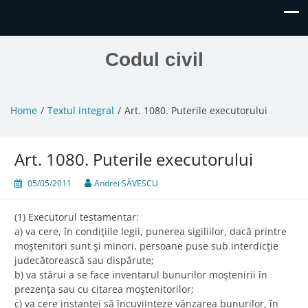
Codul civil
Home
Textul integral
Art. 1080. Puterile executorului
Art. 1080. Puterile executorului
05/05/2011
Andrei SĂVESCU
(1) Executorul testamentar:
a) va cere, în condiţiile legii, punerea sigiliilor, dacă printre
moştenitori sunt şi minori, persoane puse sub interdicţie
judecătorească sau dispărute;
b) va stărui a se face inventarul bunurilor moştenirii în
prezenţa sau cu citarea moştenitorilor;
c) va cere instanţei să încuviinţeze vânzarea bunurilor, în