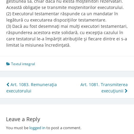
gestiunea sa, chiar dacă nu există moştenitori rezervatari.
Această obligaţie se transmite moştenitorilor executorului.
(2) Executorul testamentar răspunde ca un mandatar în
legătură cu executarea dispoziţiilor testamentare.
(3) Dacă au fost desemnaţi mai mulţi executori testamentari,
răspunderea acestora este solidară, cu excepţia cazului în
care testatorul le-a împărţit atribuţiile şi fiecare dintre ei s-a
limitat la misiunea încredinţată.
Textul integral
Post
Art. 1083. Remuneraţia
Art. 1081. Transmiterea
executorului
execuţiunii
navigation
Leave a Reply
You must be
logged in
to post a comment.