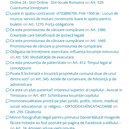
Online 24 - Stiri Online - Stiri locale Romania
on
Art. 529.
Cuantumul întreţinerii
Luare in spatiu contracost -0733896700. Pret 1500 lei - Locuri de
munca; servicii de mutari; constructii; luare in spatiu pentru
buletin
on
Art. 1270. Forţa obligatorie
Ce este promisiunea de vânzare cumpărare
on
Art. 2386.
Creanţele care beneficiază de ipotecă legală
Ce este promisiunea de vânzare cumpărare
on
Art. 1669.
Promisiunea de vânzare şi promisiunea de cumpărare
Obligația de întreținere: exercitare, influența locuinței minorului
on
Art. 530. Modalităţile de executare
Ce este prezumția de paternitate
on
Art. 412. Timpul legal al
concepţiunii
Poate fi închiriată o locuință proprietate comună doar de unul
dintre soți?
on
Art. 345. Actele de conservare, de folosinţă şi de
administrare
Ce este un plan parental? Interesul superior al copilului - Avocat in
Timisoara
on
Art. 497. Schimbarea locuinţei copilului
Homosexualitatea privită pe plan juridic, politic, istoric, medical,
social, educațional, și religios, – ORTODOXIAÎNCATACOMBE
on
Art. 259. Căsătoria
Minori fotografiați ilegal pentru primarul Daniel Băluță! Imaginile
făcute hoțește au fost postate pe pagina de Facebook a edilului –
on
Art. 74. Atingeri aduse vieţii private