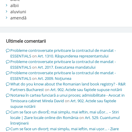
albii
aluviuni
amendă
Ultimele comentarii
Probleme controversate privitoare la contractul de mandat -
ESSENTIALS
on
Art. 1310. Răspunderea reprezentantului
Probleme controversate privitoare la contractul de mandat -
ESSENTIALS
on
Art. 2017. Executarea mandatului
Probleme controversate privitoare la contractul de mandat -
ESSENTIALS
on
Art. 2009. Noţiunea
What do you know about the Romanian land book registry? - R&R
Partners Bucharest
on
Art. 902. Actele sau faptele supuse notării
Notarea în cartea funciară a unui proces; admisibilitate - Avocat in
Timisoara cabinet Mirela David
on
Art. 902. Actele sau faptele
supuse notării
Cum se face un divorÈ; mai simplu, mai ieftin, mai uÈor… – Stiri
locale | Ziare locale online din România
on
Art. 529. Cuantumul
întreţinerii
Cum se face un divorț; mai simplu, mai ieftin, mai ușor… - Ziare