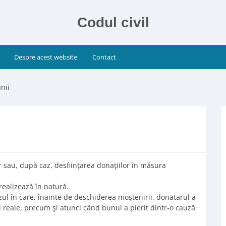
Codul civil
Despre acest website
Contact
nii
or sau, după caz, desfiinţarea donaţiilor în măsura
 realizează în natură.
zul în care, înainte de deschiderea moştenirii, donatarul a
ri reale, precum şi atunci când bunul a pierit dintr-o cauză