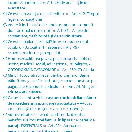
locuinței minorului
on
Art. 530. Modalităţile de
executare
Ce este prezumția de paternitate
on
Art. 412. Timpul
legal al concepţiunii
Poate fi închiriată o locuință proprietate comună
doar de unul dintre soți?
on
Art. 345. Actele de
conservare, de folosinţă şi de administrare
Ce este un plan parental? Interesul superior al
copilului - Avocat in Timisoara
on
Art. 497.
Schimbarea locuinţei copilului
Homosexualitatea privită pe plan juridic, politic,
istoric, medical, social, educațional, și religios, –
ORTODOXIAÎNCATACOMBE
on
Art. 259. Căsătoria
Minori fotografiați ilegal pentru primarul Daniel
Băluță! Imaginile făcute hoțește au fost postate pe
pagina de Facebook a edilului –
on
Art. 74. Atingeri
aduse vieţii private
Garanția contra viciilor ascunse în imobiliare: Abuzul
de încredere și răspunderea asociatului – Avocat
Consultanță București
on
Art. 1707. Condiţii
Admisibilitatea cererii de atribuire la divorț a
beneficiului locuinței familiei în lipsa unei cereri de
partaj - ESSENTIALS
on
Art. 324. Atribuirea
beneficiului contractului de închiriere