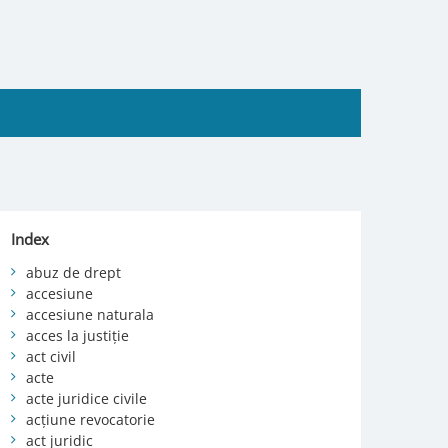
Index
abuz de drept
accesiune
accesiune naturala
acces la justiție
act civil
acte
acte juridice civile
acțiune revocatorie
act juridic