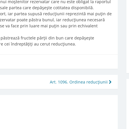
nui moştenitor rezervatar care nu este obligat la raportul
 sale partea care depăşeşte cotitatea disponibilă.
port, iar partea supusă reducţiunii reprezintă mai puţin de
zervatar poate păstra bunul, iar reducţiunea necesară
i se va face prin luare mai puţin sau prin echivalent
tul păstrează fructele părţii din bun care depăşeşte
re cei îndreptăţiţi au cerut reducţiunea.
Art. 1096. Ordinea reducţiunii