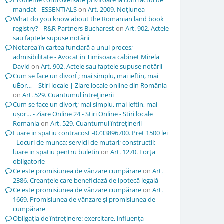
Probleme controversate privitoare la contractul de
mandat - ESSENTIALS
on
Art. 2009. Noţiunea
What do you know about the Romanian land book
registry? - R&R Partners Bucharest
on
Art. 902. Actele
sau faptele supuse notării
Notarea în cartea funciară a unui proces;
admisibilitate - Avocat in Timisoara cabinet Mirela
David
on
Art. 902. Actele sau faptele supuse notării
Cum se face un divorÈ; mai simplu, mai ieftin, mai
uÈor… – Stiri locale | Ziare locale online din România
on
Art. 529. Cuantumul întreţinerii
Cum se face un divorț; mai simplu, mai ieftin, mai
ușor… - Ziare Online 24 - Stiri Online - Stiri locale
Romania
on
Art. 529. Cuantumul întreţinerii
Luare in spatiu contracost -0733896700. Pret 1500 lei
- Locuri de munca; servicii de mutari; constructii;
luare in spatiu pentru buletin
on
Art. 1270. Forţa
obligatorie
Ce este promisiunea de vânzare cumpărare
on
Art.
2386. Creanţele care beneficiază de ipotecă legală
Ce este promisiunea de vânzare cumpărare
on
Art.
1669. Promisiunea de vânzare şi promisiunea de
cumpărare
Obligația de întreținere: exercitare, influența