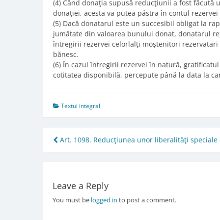
(4) Când donaţia supusă reducţiunii a fost făcută u
donaţiei, acesta va putea păstra în contul rezervei
(5) Dacă donatarul este un succesibil obligat la ra
jumătate din valoarea bunului donat, donatarul re
întregirii rezervei celorlalţi moştenitori rezervatar
bănesc.
(6) În cazul întregirii rezervei în natură, gratifica
cotitatea disponibilă, percepute până la data la ca
Textul integral
Post
Art. 1098. Reducţiunea unor liberalităţi speciale
navigation
Leave a Reply
You must be
logged in
to post a comment.