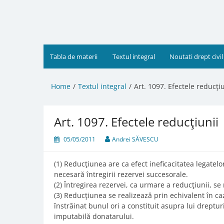
Skip
to
content
Tabla de materii
Textul integral
Noutati drept civil
Home
Textul integral
Art. 1097. Efectele reducţiu
Art. 1097. Efectele reducţiunii
05/05/2011
Andrei SĂVESCU
(1) Reducţiunea are ca efect ineficacitatea legatel
necesară întregirii rezervei succesorale.
(2) Întregirea rezervei, ca urmare a reducţiunii, se
(3) Reducţiunea se realizează prin echivalent în ca
înstrăinat bunul ori a constituit asupra lui dreptu
imputabilă donatarului.