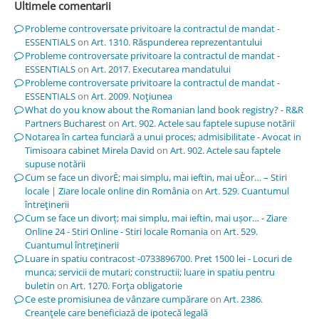
Ultimele comentarii
Probleme controversate privitoare la contractul de mandat -
ESSENTIALS
on
Art. 1310. Răspunderea reprezentantului
Probleme controversate privitoare la contractul de mandat -
ESSENTIALS
on
Art. 2017. Executarea mandatului
Probleme controversate privitoare la contractul de mandat -
ESSENTIALS
on
Art. 2009. Noţiunea
What do you know about the Romanian land book registry? - R&R
Partners Bucharest
on
Art. 902. Actele sau faptele supuse notării
Notarea în cartea funciară a unui proces; admisibilitate - Avocat in
Timisoara cabinet Mirela David
on
Art. 902. Actele sau faptele
supuse notării
Cum se face un divorÈ; mai simplu, mai ieftin, mai uÈor… – Stiri
locale | Ziare locale online din România
on
Art. 529. Cuantumul
întreţinerii
Cum se face un divorț; mai simplu, mai ieftin, mai ușor… - Ziare
Online 24 - Stiri Online - Stiri locale Romania
on
Art. 529.
Cuantumul întreţinerii
Luare in spatiu contracost -0733896700. Pret 1500 lei - Locuri de
munca; servicii de mutari; constructii; luare in spatiu pentru
buletin
on
Art. 1270. Forţa obligatorie
Ce este promisiunea de vânzare cumpărare
on
Art. 2386.
Creanţele care beneficiază de ipotecă legală