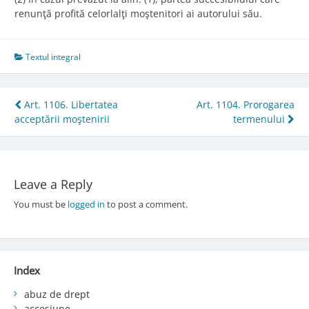
renunţă profită celorlalţi moştenitori ai autorului său.
Textul integral
Post
Art. 1106. Libertatea
Art. 1104. Prorogarea
acceptării moştenirii
termenului
navigation
Leave a Reply
You must be
logged in
to post a comment.
Index
abuz de drept
accesiune