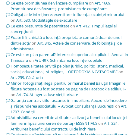
Ce este promisiunea de vânzare cumpărare
on
Art. 1669.
Promisiunea de vânzare şi promisiunea de cumpărare
Obligația de întreținere: exercitare, influența locuinței minorului
on
Art. 530. Modalităţile de executare
Ce este prezumția de paternitate
on
Art. 412. Timpul legal al
concepţiunii
Poate fi închiriată o locuință proprietate comună doar de unul
dintre soți?
on
Art. 345. Actele de conservare, de folosinţă şi de
administrare
Ce este un plan parental? Interesul superior al copilului - Avocat in
Timisoara
on
Art. 497. Schimbarea locuinţei copilului
Homosexualitatea privită pe plan juridic, politic, istoric, medical,
social, educațional, și religios, – ORTODOXIAÎNCATACOMBE
on
Art. 259. Căsătoria
Minori fotografiați ilegal pentru primarul Daniel Băluță! Imaginile
făcute hoțește au fost postate pe pagina de Facebook a edilului –
on
Art. 74. Atingeri aduse vieţii private
Garanția contra viciilor ascunse în imobiliare: Abuzul de încredere
și răspunderea asociatului – Avocat Consultanță București
on
Art.
1707. Condiţii
Admisibilitatea cererii de atribuire la divorț a beneficiului locuinței
familiei în lipsa unei cereri de partaj - ESSENTIALS
on
Art. 324.
Atribuirea beneficiului contractului de închiriere
Contracte de închiriere, să nu iei țeapă de la chiriași; avocații spun