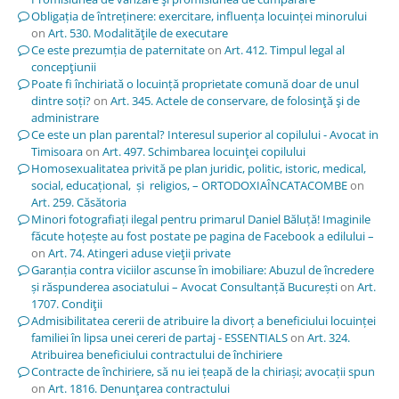
Obligația de întreținere: exercitare, influența locuinței minorului
on
Art. 530. Modalităţile de executare
Ce este prezumția de paternitate
on
Art. 412. Timpul legal al
concepţiunii
Poate fi închiriată o locuință proprietate comună doar de unul
dintre soți?
on
Art. 345. Actele de conservare, de folosinţă şi de
administrare
Ce este un plan parental? Interesul superior al copilului - Avocat in
Timisoara
on
Art. 497. Schimbarea locuinţei copilului
Homosexualitatea privită pe plan juridic, politic, istoric, medical,
social, educațional, și religios, – ORTODOXIAÎNCATACOMBE
on
Art. 259. Căsătoria
Minori fotografiați ilegal pentru primarul Daniel Băluță! Imaginile
făcute hoțește au fost postate pe pagina de Facebook a edilului –
on
Art. 74. Atingeri aduse vieţii private
Garanția contra viciilor ascunse în imobiliare: Abuzul de încredere
și răspunderea asociatului – Avocat Consultanță București
on
Art.
1707. Condiţii
Admisibilitatea cererii de atribuire la divorț a beneficiului locuinței
familiei în lipsa unei cereri de partaj - ESSENTIALS
on
Art. 324.
Atribuirea beneficiului contractului de închiriere
Contracte de închiriere, să nu iei țeapă de la chiriași; avocații spun
on
Art. 1816. Denunţarea contractului