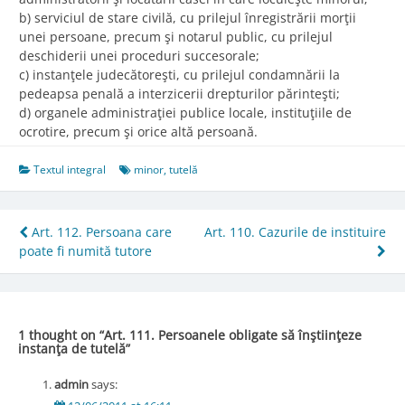
b) serviciul de stare civilă, cu prilejul înregistrării morţii
unei persoane, precum şi notarul public, cu prilejul
deschiderii unei proceduri succesorale;
c) instanţele judecătoreşti, cu prilejul condamnării la
pedeapsa penală a interzicerii drepturilor părinteşti;
d) organele administraţiei publice locale, instituţiile de
ocrotire, precum şi orice altă persoană.
Textul integral
minor
,
tutelă
Post
Art. 112. Persoana care
Art. 110. Cazurile de instituire
poate fi numită tutore
navigation
1 thought on “
Art. 111. Persoanele obligate să înştiinţeze
instanţa de tutelă
”
admin
says: