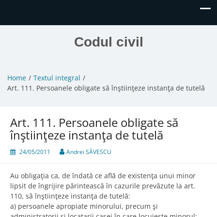
Codul civil
Home
Textul integral
Art. 111. Persoanele obligate să înştiinţeze instanţa de tutelă
Art. 111. Persoanele obligate să
înştiinţeze instanţa de tutelă
24/05/2011
Andrei SĂVESCU
Au obligaţia ca, de îndată ce află de existenţa unui minor
lipsit de îngrijire părintească în cazurile prevăzute la art.
110, să înştiinţeze instanţa de tutelă:
a) persoanele apropiate minorului, precum şi
administratorii şi locatarii casei în care locuieşte minorul;