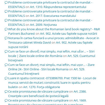
Probleme controversate privitoare la contractul de mandat -
ESSENTIALS
on
Art. 1310. Răspunderea reprezentantului
Probleme controversate privitoare la contractul de mandat -
ESSENTIALS
on
Art. 2017. Executarea mandatului
Probleme controversate privitoare la contractul de mandat -
ESSENTIALS
on
Art. 2009. Noţiunea
What do you know about the Romanian land book registry? - R&R
Partners Bucharest
on
Art. 902. Actele sau faptele supuse notării
Notarea în cartea funciară a unui proces; admisibilitate - Avocat in
Timisoara cabinet Mirela David
on
Art. 902. Actele sau faptele
supuse notării
Cum se face un divorÈ; mai simplu, mai ieftin, mai uÈor… – Stiri
locale | Ziare locale online din România
on
Art. 529. Cuantumul
întreţinerii
Cum se face un divorț; mai simplu, mai ieftin, mai ușor… - Ziare
Online 24 - Stiri Online - Stiri locale Romania
on
Art. 529.
Cuantumul întreţinerii
Luare in spatiu contracost -0733896700. Pret 1500 lei - Locuri de
munca; servicii de mutari; constructii; luare in spatiu pentru
buletin
on
Art. 1270. Forţa obligatorie
Ce este promisiunea de vânzare cumpărare
on
Art. 2386.
Creanţele care beneficiază de ipotecă legală
Ce este promisiunea de vânzare cumpărare
on
Art. 1669.
Promisiunea de vânzare şi promisiunea de cumpărare