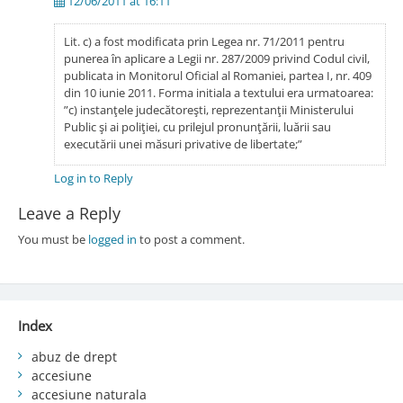
12/06/2011 at 16:11
Lit. c) a fost modificata prin Legea nr. 71/2011 pentru
punerea în aplicare a Legii nr. 287/2009 privind Codul civil,
publicata in Monitorul Oficial al Romaniei, partea I, nr. 409
din 10 iunie 2011. Forma initiala a textului era urmatoarea:
”c) instanţele judecătoreşti, reprezentanţii Ministerului
Public şi ai poliţiei, cu prilejul pronunţării, luării sau
executării unei măsuri privative de libertate;”
Log in to Reply
Leave a Reply
You must be
logged in
to post a comment.
Index
abuz de drept
accesiune
accesiune naturala