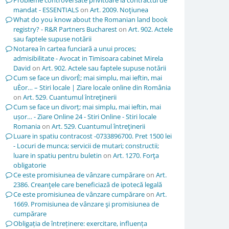
Probleme controversate privitoare la contractul de
mandat - ESSENTIALS
on
Art. 2009. Noţiunea
What do you know about the Romanian land book
registry? - R&R Partners Bucharest
on
Art. 902. Actele
sau faptele supuse notării
Notarea în cartea funciară a unui proces;
admisibilitate - Avocat in Timisoara cabinet Mirela
David
on
Art. 902. Actele sau faptele supuse notării
Cum se face un divorÈ; mai simplu, mai ieftin, mai
uÈor… – Stiri locale | Ziare locale online din România
on
Art. 529. Cuantumul întreţinerii
Cum se face un divorț; mai simplu, mai ieftin, mai
ușor… - Ziare Online 24 - Stiri Online - Stiri locale
Romania
on
Art. 529. Cuantumul întreţinerii
Luare in spatiu contracost -0733896700. Pret 1500 lei
- Locuri de munca; servicii de mutari; constructii;
luare in spatiu pentru buletin
on
Art. 1270. Forţa
obligatorie
Ce este promisiunea de vânzare cumpărare
on
Art.
2386. Creanţele care beneficiază de ipotecă legală
Ce este promisiunea de vânzare cumpărare
on
Art.
1669. Promisiunea de vânzare şi promisiunea de
cumpărare
Obligația de întreținere: exercitare, influența