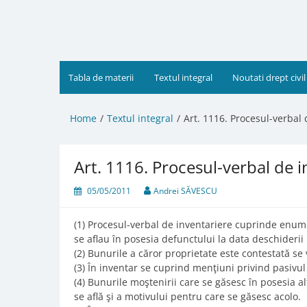
Skip
to
content
Tabla de materii
Textul integral
Noutati drept civil
Home
Textul integral
Art. 1116. Procesul-verbal 
Art. 1116. Procesul-verbal de 
05/05/2011
Andrei SĂVESCU
(1) Procesul-verbal de inventariere cuprinde enume
se aflau în posesia defunctului la data deschiderii 
(2) Bunurile a căror proprietate este contestată se
(3) În inventar se cuprind menţiuni privind pasivul
(4) Bunurile moştenirii care se găsesc în posesia a
se află şi a motivului pentru care se găsesc acolo.