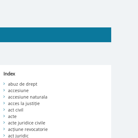
Index
abuz de drept
accesiune
accesiune naturala
acces la justiție
act civil
acte
acte juridice civile
acțiune revocatorie
act juridic