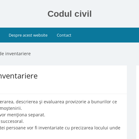
Codul civil
Despre acest website
Contact
de inventariere
inventariere
rarea, descrierea şi evaluarea provizorie a bunurilor ce
moştenirii.
 vor menţiona separat.
 succesoral.
ltei persoane vor fi inventariate cu precizarea locului unde