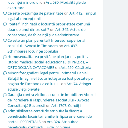
locuinței minorului
on
Art. 530. Modalităţile de
executare
Ce este prezumția de paternitate
on
Art. 412. Timpul
legal al concepţiunii
Poate fi închiriată o locuință proprietate comună
doar de unul dintre soți?
on
Art. 345. Actele de
conservare, de folosinţă şi de administrare
Ce este un plan parental? Interesul superior al
copilului - Avocat in Timisoara
on
Art. 497.
Schimbarea locuinţei copilului
Homosexualitatea privită pe plan juridic, politic,
istoric, medical, social, educațional, și religios, –
ORTODOXIAÎNCATACOMBE
on
Art. 259. Căsătoria
Minori fotografiați ilegal pentru primarul Daniel
Băluță! Imaginile făcute hoțește au fost postate pe
pagina de Facebook a edilului –
on
Art. 74. Atingeri
aduse vieţii private
Garanția contra viciilor ascunse în imobiliare: Abuzul
de încredere și răspunderea asociatului – Avocat
Consultanță București
on
Art. 1707. Condiţii
Admisibilitatea cererii de atribuire la divorț a
beneficiului locuinței familiei în lipsa unei cereri de
partaj - ESSENTIALS
on
Art. 324. Atribuirea
beneficiului contractului de închiriere