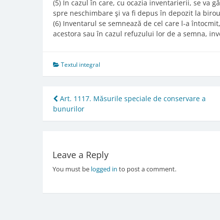
(5) În cazul în care, cu ocazia inventarierii, se va 
spre neschimbare şi va fi depus în depozit la birou
(6) Inventarul se semnează de cel care l-a întocmit, d
acestora sau în cazul refuzului lor de a semna, inv
Textul integral
Post
Art. 1117. Măsurile speciale de conservare a
bunurilor
navigation
Leave a Reply
You must be
logged in
to post a comment.