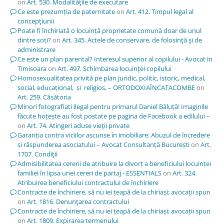
on
Art. 530. Modalităţile de executare
Ce este prezumția de paternitate
on
Art. 412. Timpul legal al
concepţiunii
Poate fi închiriată o locuință proprietate comună doar de unul
dintre soți?
on
Art. 345. Actele de conservare, de folosinţă şi de
administrare
Ce este un plan parental? Interesul superior al copilului - Avocat in
Timisoara
on
Art. 497. Schimbarea locuinţei copilului
Homosexualitatea privită pe plan juridic, politic, istoric, medical,
social, educațional, și religios, – ORTODOXIAÎNCATACOMBE
on
Art. 259. Căsătoria
Minori fotografiați ilegal pentru primarul Daniel Băluță! Imaginile
făcute hoțește au fost postate pe pagina de Facebook a edilului –
on
Art. 74. Atingeri aduse vieţii private
Garanția contra viciilor ascunse în imobiliare: Abuzul de încredere
și răspunderea asociatului – Avocat Consultanță București
on
Art.
1707. Condiţii
Admisibilitatea cererii de atribuire la divorț a beneficiului locuinței
familiei în lipsa unei cereri de partaj - ESSENTIALS
on
Art. 324.
Atribuirea beneficiului contractului de închiriere
Contracte de închiriere, să nu iei țeapă de la chiriași; avocații spun
on
Art. 1816. Denunţarea contractului
Contracte de închiriere, să nu iei țeapă de la chiriași; avocații spun
on
Art. 1809. Expirarea termenului