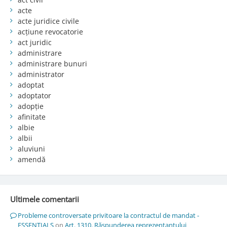
acte
acte juridice civile
acțiune revocatorie
act juridic
administrare
administrare bunuri
administrator
adoptat
adoptator
adopție
afinitate
albie
albii
aluviuni
amendă
Ultimele comentarii
Probleme controversate privitoare la contractul de mandat -
ESSENTIALS
on
Art. 1310. Răspunderea reprezentantului