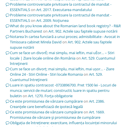
Probleme controversate privitoare la contractul de mandat -
ESSENTIALS
on
Art. 2017. Executarea mandatului
Probleme controversate privitoare la contractul de mandat -
ESSENTIALS
on
Art. 2009. Noţiunea
What do you know about the Romanian land book registry? - R&R
Partners Bucharest
on
Art. 902. Actele sau faptele supuse notării
Notarea în cartea funciară a unui proces; admisibilitate - Avocat in
Timisoara cabinet Mirela David
on
Art. 902. Actele sau faptele
supuse notării
Cum se face un divorÈ; mai simplu, mai ieftin, mai uÈor… – Stiri
locale | Ziare locale online din România
on
Art. 529. Cuantumul
întreţinerii
Cum se face un divorț; mai simplu, mai ieftin, mai ușor… - Ziare
Online 24 - Stiri Online - Stiri locale Romania
on
Art. 529.
Cuantumul întreţinerii
Luare in spatiu contracost -0733896700. Pret 1500 lei - Locuri de
munca; servicii de mutari; constructii; luare in spatiu pentru
buletin
on
Art. 1270. Forţa obligatorie
Ce este promisiunea de vânzare cumpărare
on
Art. 2386.
Creanţele care beneficiază de ipotecă legală
Ce este promisiunea de vânzare cumpărare
on
Art. 1669.
Promisiunea de vânzare şi promisiunea de cumpărare
Obligația de întreținere: exercitare, influența locuinței minorului