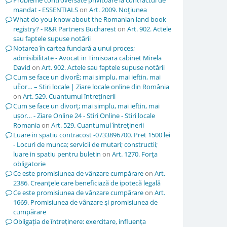
Probleme controversate privitoare la contractul de
mandat - ESSENTIALS
on
Art. 2009. Noţiunea
What do you know about the Romanian land book
registry? - R&R Partners Bucharest
on
Art. 902. Actele
sau faptele supuse notării
Notarea în cartea funciară a unui proces;
admisibilitate - Avocat in Timisoara cabinet Mirela
David
on
Art. 902. Actele sau faptele supuse notării
Cum se face un divorÈ; mai simplu, mai ieftin, mai
uÈor… – Stiri locale | Ziare locale online din România
on
Art. 529. Cuantumul întreţinerii
Cum se face un divorț; mai simplu, mai ieftin, mai
ușor… - Ziare Online 24 - Stiri Online - Stiri locale
Romania
on
Art. 529. Cuantumul întreţinerii
Luare in spatiu contracost -0733896700. Pret 1500 lei
- Locuri de munca; servicii de mutari; constructii;
luare in spatiu pentru buletin
on
Art. 1270. Forţa
obligatorie
Ce este promisiunea de vânzare cumpărare
on
Art.
2386. Creanţele care beneficiază de ipotecă legală
Ce este promisiunea de vânzare cumpărare
on
Art.
1669. Promisiunea de vânzare şi promisiunea de
cumpărare
Obligația de întreținere: exercitare, influența