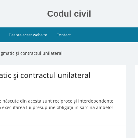
Codul civil
Despre acest website
Contact
agmatic şi contractul unilateral
tic şi contractul unilateral
le născute din acesta sunt reciproce şi interdependente.
că executarea lui presupune obligaţii în sarcina ambelor