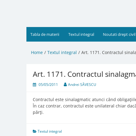
Skip
to
content
Tabla de materii
Textul integral
Noutati drept civil
Home
Textul integral
Art. 1171. Contractul sinal
Art. 1171. Contractul sinalagma
05/05/2011
Andrei SĂVESCU
Contractul este sinalagmatic atunci când obligaţii
În caz contrar, contractul este unilateral chiar da
părţi.
Textul integral