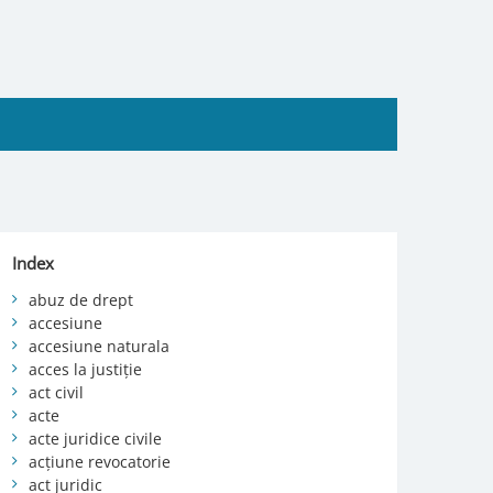
Index
abuz de drept
accesiune
accesiune naturala
acces la justiție
act civil
acte
acte juridice civile
acțiune revocatorie
act juridic