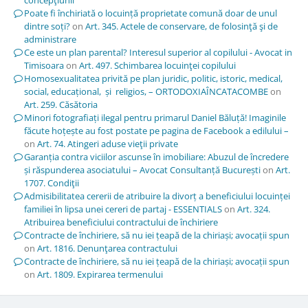
Poate fi închiriată o locuință proprietate comună doar de unul
dintre soți?
on
Art. 345. Actele de conservare, de folosinţă şi de
administrare
Ce este un plan parental? Interesul superior al copilului - Avocat in
Timisoara
on
Art. 497. Schimbarea locuinţei copilului
Homosexualitatea privită pe plan juridic, politic, istoric, medical,
social, educațional, și religios, – ORTODOXIAÎNCATACOMBE
on
Art. 259. Căsătoria
Minori fotografiați ilegal pentru primarul Daniel Băluță! Imaginile
făcute hoțește au fost postate pe pagina de Facebook a edilului –
on
Art. 74. Atingeri aduse vieţii private
Garanția contra viciilor ascunse în imobiliare: Abuzul de încredere
și răspunderea asociatului – Avocat Consultanță București
on
Art.
1707. Condiţii
Admisibilitatea cererii de atribuire la divorț a beneficiului locuinței
familiei în lipsa unei cereri de partaj - ESSENTIALS
on
Art. 324.
Atribuirea beneficiului contractului de închiriere
Contracte de închiriere, să nu iei țeapă de la chiriași; avocații spun
on
Art. 1816. Denunţarea contractului
Contracte de închiriere, să nu iei țeapă de la chiriași; avocații spun
on
Art. 1809. Expirarea termenului