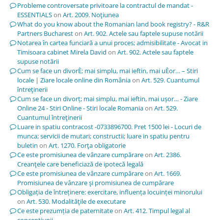
Probleme controversate privitoare la contractul de mandat -
ESSENTIALS
on
Art. 2009. Noţiunea
What do you know about the Romanian land book registry? - R&R
Partners Bucharest
on
Art. 902. Actele sau faptele supuse notării
Notarea în cartea funciară a unui proces; admisibilitate - Avocat in
Timisoara cabinet Mirela David
on
Art. 902. Actele sau faptele
supuse notării
Cum se face un divorÈ; mai simplu, mai ieftin, mai uÈor… – Stiri
locale | Ziare locale online din România
on
Art. 529. Cuantumul
întreţinerii
Cum se face un divorț; mai simplu, mai ieftin, mai ușor… - Ziare
Online 24 - Stiri Online - Stiri locale Romania
on
Art. 529.
Cuantumul întreţinerii
Luare in spatiu contracost -0733896700. Pret 1500 lei - Locuri de
munca; servicii de mutari; constructii; luare in spatiu pentru
buletin
on
Art. 1270. Forţa obligatorie
Ce este promisiunea de vânzare cumpărare
on
Art. 2386.
Creanţele care beneficiază de ipotecă legală
Ce este promisiunea de vânzare cumpărare
on
Art. 1669.
Promisiunea de vânzare şi promisiunea de cumpărare
Obligația de întreținere: exercitare, influența locuinței minorului
on
Art. 530. Modalităţile de executare
Ce este prezumția de paternitate
on
Art. 412. Timpul legal al
concepţiunii