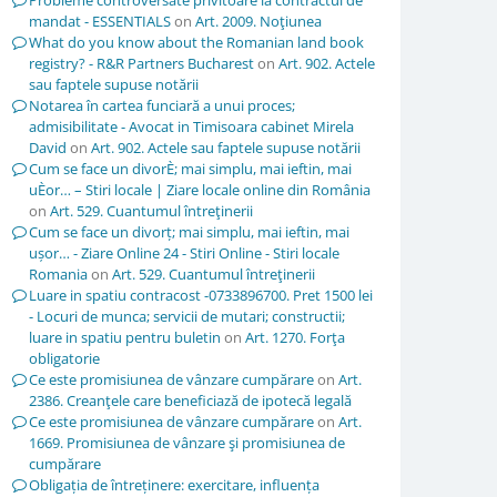
Probleme controversate privitoare la contractul de
mandat - ESSENTIALS
on
Art. 2009. Noţiunea
What do you know about the Romanian land book
registry? - R&R Partners Bucharest
on
Art. 902. Actele
sau faptele supuse notării
Notarea în cartea funciară a unui proces;
admisibilitate - Avocat in Timisoara cabinet Mirela
David
on
Art. 902. Actele sau faptele supuse notării
Cum se face un divorÈ; mai simplu, mai ieftin, mai
uÈor… – Stiri locale | Ziare locale online din România
on
Art. 529. Cuantumul întreţinerii
Cum se face un divorț; mai simplu, mai ieftin, mai
ușor… - Ziare Online 24 - Stiri Online - Stiri locale
Romania
on
Art. 529. Cuantumul întreţinerii
Luare in spatiu contracost -0733896700. Pret 1500 lei
- Locuri de munca; servicii de mutari; constructii;
luare in spatiu pentru buletin
on
Art. 1270. Forţa
obligatorie
Ce este promisiunea de vânzare cumpărare
on
Art.
2386. Creanţele care beneficiază de ipotecă legală
Ce este promisiunea de vânzare cumpărare
on
Art.
1669. Promisiunea de vânzare şi promisiunea de
cumpărare
Obligația de întreținere: exercitare, influența