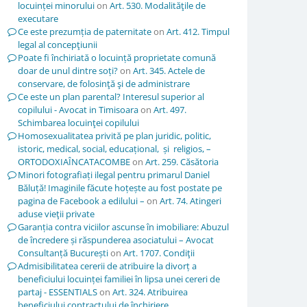
locuinței minorului
on
Art. 530. Modalităţile de
executare
Ce este prezumția de paternitate
on
Art. 412. Timpul
legal al concepţiunii
Poate fi închiriată o locuință proprietate comună
doar de unul dintre soți?
on
Art. 345. Actele de
conservare, de folosinţă şi de administrare
Ce este un plan parental? Interesul superior al
copilului - Avocat in Timisoara
on
Art. 497.
Schimbarea locuinţei copilului
Homosexualitatea privită pe plan juridic, politic,
istoric, medical, social, educațional, și religios, –
ORTODOXIAÎNCATACOMBE
on
Art. 259. Căsătoria
Minori fotografiați ilegal pentru primarul Daniel
Băluță! Imaginile făcute hoțește au fost postate pe
pagina de Facebook a edilului –
on
Art. 74. Atingeri
aduse vieţii private
Garanția contra viciilor ascunse în imobiliare: Abuzul
de încredere și răspunderea asociatului – Avocat
Consultanță București
on
Art. 1707. Condiţii
Admisibilitatea cererii de atribuire la divorț a
beneficiului locuinței familiei în lipsa unei cereri de
partaj - ESSENTIALS
on
Art. 324. Atribuirea
beneficiului contractului de închiriere