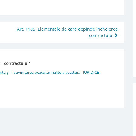
Art. 1185. Elementele de care depinde încheierea
contractului
ii contractului
”
nță și încuviințarea executării silite a acestuia - JURIDICE