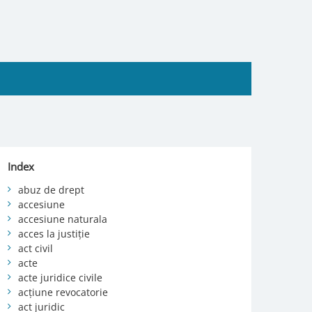
Index
abuz de drept
accesiune
accesiune naturala
acces la justiție
act civil
acte
acte juridice civile
acțiune revocatorie
act juridic