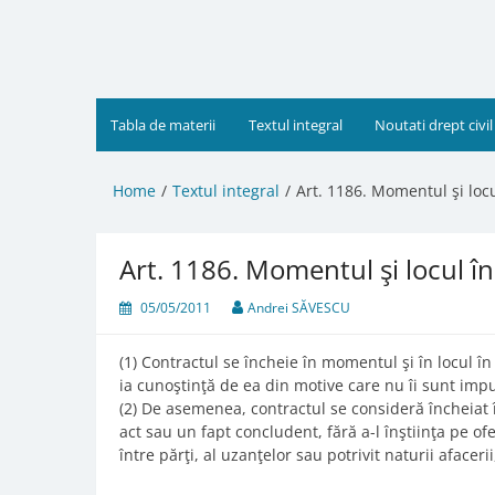
Skip
to
content
Tabla de materii
Textul integral
Noutati drept civil
Home
Textul integral
Art. 1186. Momentul şi locu
Art. 1186. Momentul şi locul în
05/05/2011
Andrei SĂVESCU
(1) Contractul se încheie în momentul şi în locul î
ia cunoştinţă de ea din motive care nu îi sunt impu
(2) De asemenea, contractul se consideră încheiat 
act sau un fapt concludent, fără a-l înştiinţa pe ofer
între părţi, al uzanţelor sau potrivit naturii afacer