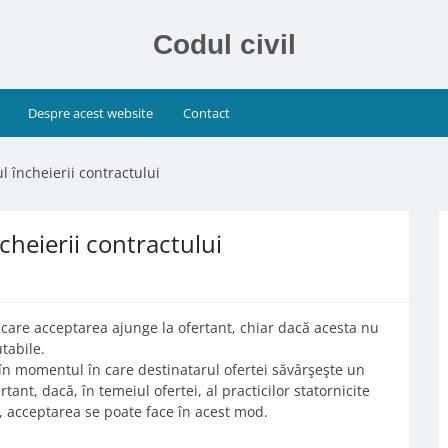
Codul civil
Despre acest website
Contact
l încheierii contractului
cheierii contractului
n care acceptarea ajunge la ofertant, chiar dacă acesta nu
tabile.
în momentul în care destinatarul ofertei săvârşeşte un
tant, dacă, în temeiul ofertei, al practicilor statornicite
ii, acceptarea se poate face în acest mod.