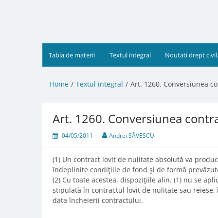
Skip
to
content
Tabla de materii
Textul integral
Noutati drept civil
Home
Textul integral
Art. 1260. Conversiunea co
Art. 1260. Conversiunea contra
04/05/2011
Andrei SĂVESCU
(1) Un contract lovit de nulitate absolută va produc
îndeplinite condiţiile de fond şi de formă prevăzut
(2) Cu toate acestea, dispoziţiile alin. (1) nu se ap
stipulată în contractul lovit de nulitate sau reiese,
data încheierii contractului.