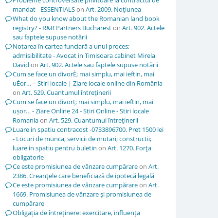
Probleme controversate privitoare la contractul de
mandat - ESSENTIALS
on
Art. 2009. Noţiunea
What do you know about the Romanian land book
registry? - R&R Partners Bucharest
on
Art. 902. Actele
sau faptele supuse notării
Notarea în cartea funciară a unui proces;
admisibilitate - Avocat in Timisoara cabinet Mirela
David
on
Art. 902. Actele sau faptele supuse notării
Cum se face un divorÈ; mai simplu, mai ieftin, mai
uÈor… – Stiri locale | Ziare locale online din România
on
Art. 529. Cuantumul întreţinerii
Cum se face un divorț; mai simplu, mai ieftin, mai
ușor… - Ziare Online 24 - Stiri Online - Stiri locale
Romania
on
Art. 529. Cuantumul întreţinerii
Luare in spatiu contracost -0733896700. Pret 1500 lei
- Locuri de munca; servicii de mutari; constructii;
luare in spatiu pentru buletin
on
Art. 1270. Forţa
obligatorie
Ce este promisiunea de vânzare cumpărare
on
Art.
2386. Creanţele care beneficiază de ipotecă legală
Ce este promisiunea de vânzare cumpărare
on
Art.
1669. Promisiunea de vânzare şi promisiunea de
cumpărare
Obligația de întreținere: exercitare, influența