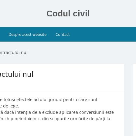
Codul civil
Despre acest website
Contact
ntractului nul
ctului nul
e totuşi efectele actului juridic pentru care sunt
e de lege.
lică dacă intenţia de a exclude aplicarea conversiunii este
 în chip neîndoielnic, din scopurile urmărite de părţi la