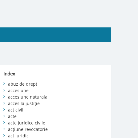
Index
abuz de drept
accesiune
accesiune naturala
acces la justiție
act civil
acte
acte juridice civile
acțiune revocatorie
act juridic