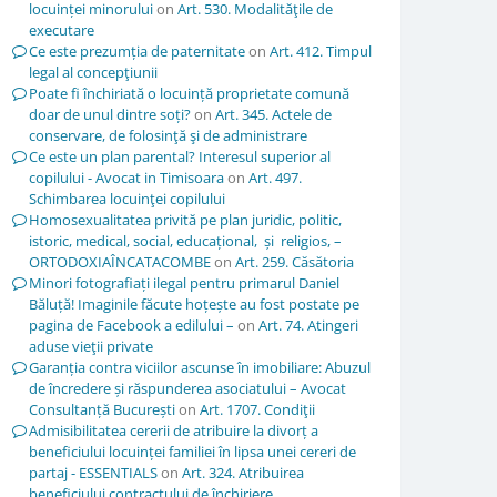
locuinței minorului
on
Art. 530. Modalităţile de
executare
Ce este prezumția de paternitate
on
Art. 412. Timpul
legal al concepţiunii
Poate fi închiriată o locuință proprietate comună
doar de unul dintre soți?
on
Art. 345. Actele de
conservare, de folosinţă şi de administrare
Ce este un plan parental? Interesul superior al
copilului - Avocat in Timisoara
on
Art. 497.
Schimbarea locuinţei copilului
Homosexualitatea privită pe plan juridic, politic,
istoric, medical, social, educațional, și religios, –
ORTODOXIAÎNCATACOMBE
on
Art. 259. Căsătoria
Minori fotografiați ilegal pentru primarul Daniel
Băluță! Imaginile făcute hoțește au fost postate pe
pagina de Facebook a edilului –
on
Art. 74. Atingeri
aduse vieţii private
Garanția contra viciilor ascunse în imobiliare: Abuzul
de încredere și răspunderea asociatului – Avocat
Consultanță București
on
Art. 1707. Condiţii
Admisibilitatea cererii de atribuire la divorț a
beneficiului locuinței familiei în lipsa unei cereri de
partaj - ESSENTIALS
on
Art. 324. Atribuirea
beneficiului contractului de închiriere