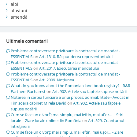
albii
aluviuni
amendă
Ultimele comentarii
Probleme controversate privitoare la contractul de mandat -
ESSENTIALS
on
Art. 1310. Răspunderea reprezentantului
Probleme controversate privitoare la contractul de mandat -
ESSENTIALS
on
Art. 2017. Executarea mandatului
Probleme controversate privitoare la contractul de mandat -
ESSENTIALS
on
Art. 2009. Noţiunea
What do you know about the Romanian land book registry? - R&R
Partners Bucharest
on
Art. 902. Actele sau faptele supuse notării
Notarea în cartea funciară a unui proces; admisibilitate - Avocat in
Timisoara cabinet Mirela David
on
Art. 902. Actele sau faptele
supuse notării
Cum se face un divorÈ; mai simplu, mai ieftin, mai uÈor… – Stiri
locale | Ziare locale online din România
on
Art. 529. Cuantumul
întreţinerii
Cum se face un divorț; mai simplu, mai ieftin, mai ușor… - Ziare