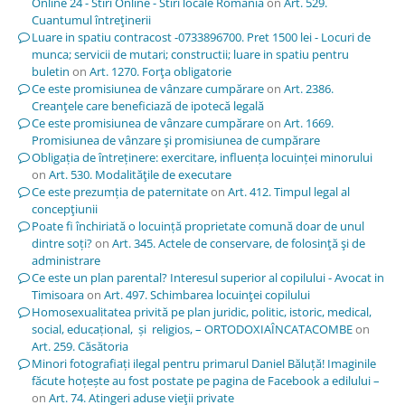
Online 24 - Stiri Online - Stiri locale Romania
on
Art. 529.
Cuantumul întreţinerii
Luare in spatiu contracost -0733896700. Pret 1500 lei - Locuri de
munca; servicii de mutari; constructii; luare in spatiu pentru
buletin
on
Art. 1270. Forţa obligatorie
Ce este promisiunea de vânzare cumpărare
on
Art. 2386.
Creanţele care beneficiază de ipotecă legală
Ce este promisiunea de vânzare cumpărare
on
Art. 1669.
Promisiunea de vânzare şi promisiunea de cumpărare
Obligația de întreținere: exercitare, influența locuinței minorului
on
Art. 530. Modalităţile de executare
Ce este prezumția de paternitate
on
Art. 412. Timpul legal al
concepţiunii
Poate fi închiriată o locuință proprietate comună doar de unul
dintre soți?
on
Art. 345. Actele de conservare, de folosinţă şi de
administrare
Ce este un plan parental? Interesul superior al copilului - Avocat in
Timisoara
on
Art. 497. Schimbarea locuinţei copilului
Homosexualitatea privită pe plan juridic, politic, istoric, medical,
social, educațional, și religios, – ORTODOXIAÎNCATACOMBE
on
Art. 259. Căsătoria
Minori fotografiați ilegal pentru primarul Daniel Băluță! Imaginile
făcute hoțește au fost postate pe pagina de Facebook a edilului –
on
Art. 74. Atingeri aduse vieţii private