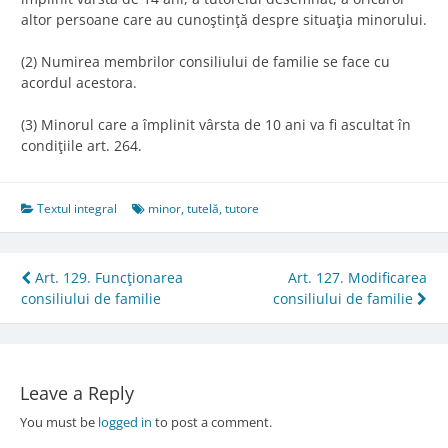
altor persoane care au cunoştinţă despre situaţia minorului.
(2) Numirea membrilor consiliului de familie se face cu
acordul acestora.
(3) Minorul care a împlinit vârsta de 10 ani va fi ascultat în
condiţiile art. 264.
Textul integral
minor
,
tutelă
,
tutore
Post
Art. 129. Funcţionarea
Art. 127. Modificarea
consiliului de familie
consiliului de familie
navigation
Leave a Reply
You must be
logged in
to post a comment.