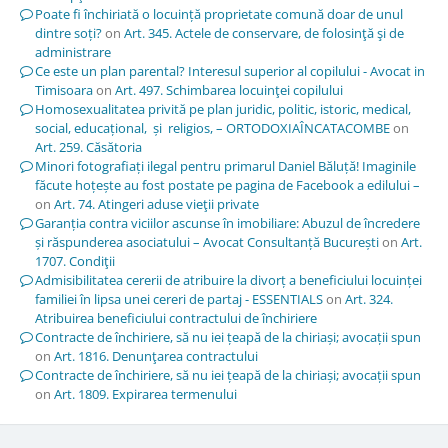
Poate fi închiriată o locuință proprietate comună doar de unul
dintre soți?
on
Art. 345. Actele de conservare, de folosinţă şi de
administrare
Ce este un plan parental? Interesul superior al copilului - Avocat in
Timisoara
on
Art. 497. Schimbarea locuinţei copilului
Homosexualitatea privită pe plan juridic, politic, istoric, medical,
social, educațional, și religios, – ORTODOXIAÎNCATACOMBE
on
Art. 259. Căsătoria
Minori fotografiați ilegal pentru primarul Daniel Băluță! Imaginile
făcute hoțește au fost postate pe pagina de Facebook a edilului –
on
Art. 74. Atingeri aduse vieţii private
Garanția contra viciilor ascunse în imobiliare: Abuzul de încredere
și răspunderea asociatului – Avocat Consultanță București
on
Art.
1707. Condiţii
Admisibilitatea cererii de atribuire la divorț a beneficiului locuinței
familiei în lipsa unei cereri de partaj - ESSENTIALS
on
Art. 324.
Atribuirea beneficiului contractului de închiriere
Contracte de închiriere, să nu iei țeapă de la chiriași; avocații spun
on
Art. 1816. Denunţarea contractului
Contracte de închiriere, să nu iei țeapă de la chiriași; avocații spun
on
Art. 1809. Expirarea termenului