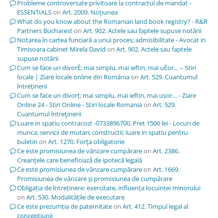
Probleme controversate privitoare la contractul de mandat -
ESSENTIALS
on
Art. 2009. Noţiunea
What do you know about the Romanian land book registry? - R&R
Partners Bucharest
on
Art. 902. Actele sau faptele supuse notării
Notarea în cartea funciară a unui proces; admisibilitate - Avocat in
Timisoara cabinet Mirela David
on
Art. 902. Actele sau faptele
supuse notării
Cum se face un divorÈ; mai simplu, mai ieftin, mai uÈor… – Stiri
locale | Ziare locale online din România
on
Art. 529. Cuantumul
întreţinerii
Cum se face un divorț; mai simplu, mai ieftin, mai ușor… - Ziare
Online 24 - Stiri Online - Stiri locale Romania
on
Art. 529.
Cuantumul întreţinerii
Luare in spatiu contracost -0733896700. Pret 1500 lei - Locuri de
munca; servicii de mutari; constructii; luare in spatiu pentru
buletin
on
Art. 1270. Forţa obligatorie
Ce este promisiunea de vânzare cumpărare
on
Art. 2386.
Creanţele care beneficiază de ipotecă legală
Ce este promisiunea de vânzare cumpărare
on
Art. 1669.
Promisiunea de vânzare şi promisiunea de cumpărare
Obligația de întreținere: exercitare, influența locuinței minorului
on
Art. 530. Modalităţile de executare
Ce este prezumția de paternitate
on
Art. 412. Timpul legal al
concepţiunii