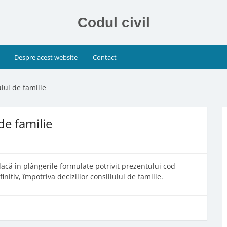
Codul civil
Despre acest website
Contact
ului de familie
de familie
dacă în plângerile formulate potrivit prezentului cod
nitiv, împotriva deciziilor consiliului de familie.