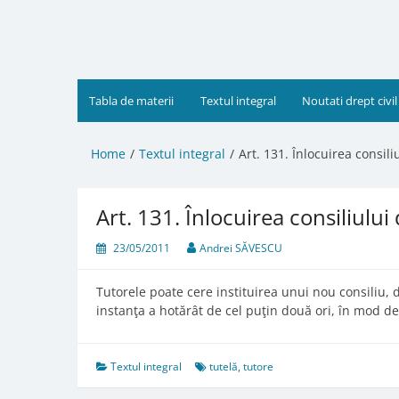
Skip
to
content
Tabla de materii
Textul integral
Noutati drept civil
Home
Textul integral
Art. 131. Înlocuirea consili
Art. 131. Înlocuirea consiliului 
23/05/2011
Andrei SĂVESCU
Tutorele poate cere instituirea unui nou consiliu, 
instanţa a hotărât de cel puţin două ori, în mod defi
Textul integral
tutelă
,
tutore