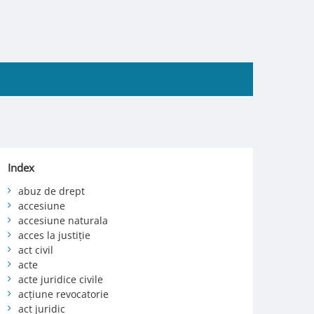
Index
abuz de drept
accesiune
accesiune naturala
acces la justiție
act civil
acte
acte juridice civile
acțiune revocatorie
act juridic