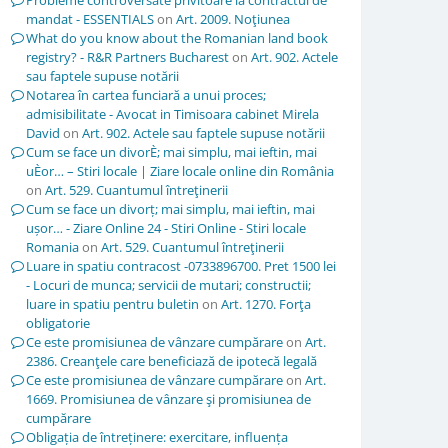
Probleme controversate privitoare la contractul de
mandat - ESSENTIALS
on
Art. 2009. Noţiunea
What do you know about the Romanian land book
registry? - R&R Partners Bucharest
on
Art. 902. Actele
sau faptele supuse notării
Notarea în cartea funciară a unui proces;
admisibilitate - Avocat in Timisoara cabinet Mirela
David
on
Art. 902. Actele sau faptele supuse notării
Cum se face un divorÈ; mai simplu, mai ieftin, mai
uÈor… – Stiri locale | Ziare locale online din România
on
Art. 529. Cuantumul întreţinerii
Cum se face un divorț; mai simplu, mai ieftin, mai
ușor… - Ziare Online 24 - Stiri Online - Stiri locale
Romania
on
Art. 529. Cuantumul întreţinerii
Luare in spatiu contracost -0733896700. Pret 1500 lei
- Locuri de munca; servicii de mutari; constructii;
luare in spatiu pentru buletin
on
Art. 1270. Forţa
obligatorie
Ce este promisiunea de vânzare cumpărare
on
Art.
2386. Creanţele care beneficiază de ipotecă legală
Ce este promisiunea de vânzare cumpărare
on
Art.
1669. Promisiunea de vânzare şi promisiunea de
cumpărare
Obligația de întreținere: exercitare, influența