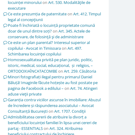
locuinței minorului
on
Art. 530. Modalităţile de
executare
Ce este prezumția de paternitate
on
Art. 412. Timpul
legal al concepţiunii
Poate fi închiriată o locuință proprietate comună
doar de unul dintre soți?
on
Art. 345. Actele de
conservare, de folosinţă şi de administrare
Ce este un plan parental? Interesul superior al
copilului - Avocat in Timisoara
on
Art. 497.
Schimbarea locuinţei copilului
Homosexualitatea privită pe plan juridic, politic,
istoric, medical, social, educațional, și religios, –
ORTODOXIAÎNCATACOMBE
on
Art. 259. Căsătoria
Minori fotografiați ilegal pentru primarul Daniel
Băluță! Imaginile făcute hoțește au fost postate pe
pagina de Facebook a edilului –
on
Art. 74. Atingeri
aduse vieţii private
Garanția contra viciilor ascunse în imobiliare: Abuzul
de încredere și răspunderea asociatului – Avocat
Consultanță București
on
Art. 1707. Condiţii
Admisibilitatea cererii de atribuire la divorț a
beneficiului locuinței familiei în lipsa unei cereri de
partaj - ESSENTIALS
on
Art. 324. Atribuirea
beneficiului contractului de închiriere