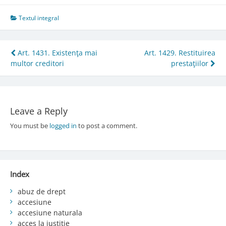
Textul integral
Post
Art. 1431. Existenţa mai
Art. 1429. Restituirea
multor creditori
prestaţiilor
navigation
Leave a Reply
You must be
logged in
to post a comment.
Index
abuz de drept
accesiune
accesiune naturala
acces la justiție