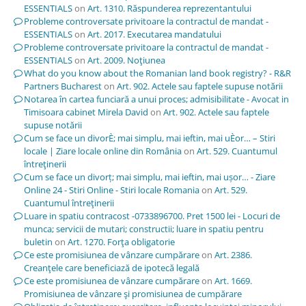
ESSENTIALS
on
Art. 1310. Răspunderea reprezentantului
Probleme controversate privitoare la contractul de mandat -
ESSENTIALS
on
Art. 2017. Executarea mandatului
Probleme controversate privitoare la contractul de mandat -
ESSENTIALS
on
Art. 2009. Noţiunea
What do you know about the Romanian land book registry? - R&R
Partners Bucharest
on
Art. 902. Actele sau faptele supuse notării
Notarea în cartea funciară a unui proces; admisibilitate - Avocat in
Timisoara cabinet Mirela David
on
Art. 902. Actele sau faptele
supuse notării
Cum se face un divorÈ; mai simplu, mai ieftin, mai uÈor… – Stiri
locale | Ziare locale online din România
on
Art. 529. Cuantumul
întreţinerii
Cum se face un divorț; mai simplu, mai ieftin, mai ușor… - Ziare
Online 24 - Stiri Online - Stiri locale Romania
on
Art. 529.
Cuantumul întreţinerii
Luare in spatiu contracost -0733896700. Pret 1500 lei - Locuri de
munca; servicii de mutari; constructii; luare in spatiu pentru
buletin
on
Art. 1270. Forţa obligatorie
Ce este promisiunea de vânzare cumpărare
on
Art. 2386.
Creanţele care beneficiază de ipotecă legală
Ce este promisiunea de vânzare cumpărare
on
Art. 1669.
Promisiunea de vânzare şi promisiunea de cumpărare