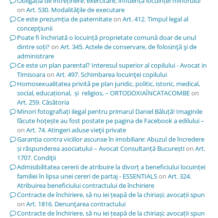
Obligația de întreținere: exercitare, influența locuinței minorului
on
Art. 530. Modalităţile de executare
Ce este prezumția de paternitate
on
Art. 412. Timpul legal al
concepţiunii
Poate fi închiriată o locuință proprietate comună doar de unul
dintre soți?
on
Art. 345. Actele de conservare, de folosinţă şi de
administrare
Ce este un plan parental? Interesul superior al copilului - Avocat in
Timisoara
on
Art. 497. Schimbarea locuinţei copilului
Homosexualitatea privită pe plan juridic, politic, istoric, medical,
social, educațional, și religios, – ORTODOXIAÎNCATACOMBE
on
Art. 259. Căsătoria
Minori fotografiați ilegal pentru primarul Daniel Băluță! Imaginile
făcute hoțește au fost postate pe pagina de Facebook a edilului –
on
Art. 74. Atingeri aduse vieţii private
Garanția contra viciilor ascunse în imobiliare: Abuzul de încredere
și răspunderea asociatului – Avocat Consultanță București
on
Art.
1707. Condiţii
Admisibilitatea cererii de atribuire la divorț a beneficiului locuinței
familiei în lipsa unei cereri de partaj - ESSENTIALS
on
Art. 324.
Atribuirea beneficiului contractului de închiriere
Contracte de închiriere, să nu iei țeapă de la chiriași; avocații spun
on
Art. 1816. Denunţarea contractului
Contracte de închiriere, să nu iei țeapă de la chiriași; avocații spun