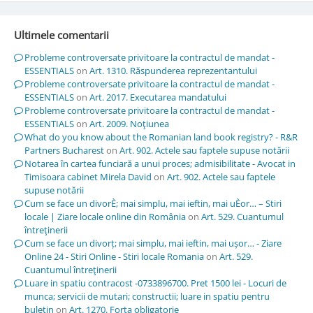
Ultimele comentarii
Probleme controversate privitoare la contractul de mandat -
ESSENTIALS
on
Art. 1310. Răspunderea reprezentantului
Probleme controversate privitoare la contractul de mandat -
ESSENTIALS
on
Art. 2017. Executarea mandatului
Probleme controversate privitoare la contractul de mandat -
ESSENTIALS
on
Art. 2009. Noţiunea
What do you know about the Romanian land book registry? - R&R
Partners Bucharest
on
Art. 902. Actele sau faptele supuse notării
Notarea în cartea funciară a unui proces; admisibilitate - Avocat in
Timisoara cabinet Mirela David
on
Art. 902. Actele sau faptele
supuse notării
Cum se face un divorÈ; mai simplu, mai ieftin, mai uÈor… – Stiri
locale | Ziare locale online din România
on
Art. 529. Cuantumul
întreţinerii
Cum se face un divorț; mai simplu, mai ieftin, mai ușor… - Ziare
Online 24 - Stiri Online - Stiri locale Romania
on
Art. 529.
Cuantumul întreţinerii
Luare in spatiu contracost -0733896700. Pret 1500 lei - Locuri de
munca; servicii de mutari; constructii; luare in spatiu pentru
buletin
on
Art. 1270. Forţa obligatorie