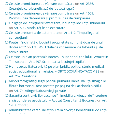
Ce este promisiunea de vânzare cumpărare
on
Art. 2386.
Creanţele care beneficiază de ipotecă legală
Ce este promisiunea de vânzare cumpărare
on
Art. 1669.
Promisiunea de vânzare şi promisiunea de cumpărare
Obligația de întreținere: exercitare, influența locuinței minorului
on
Art. 530. Modalităţile de executare
Ce este prezumția de paternitate
on
Art. 412. Timpul legal al
concepţiunii
Poate fi închiriată o locuință proprietate comună doar de unul
dintre soți?
on
Art. 345. Actele de conservare, de folosinţă şi de
administrare
Ce este un plan parental? Interesul superior al copilului - Avocat in
Timisoara
on
Art. 497. Schimbarea locuinţei copilului
Homosexualitatea privită pe plan juridic, politic, istoric, medical,
social, educațional, și religios, – ORTODOXIAÎNCATACOMBE
on
Art. 259. Căsătoria
Minori fotografiați ilegal pentru primarul Daniel Băluță! Imaginile
făcute hoțește au fost postate pe pagina de Facebook a edilului –
on
Art. 74. Atingeri aduse vieţii private
Garanția contra viciilor ascunse în imobiliare: Abuzul de încredere
și răspunderea asociatului – Avocat Consultanță București
on
Art.
1707. Condiţii
Admisibilitatea cererii de atribuire la divorț a beneficiului locuinței