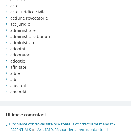
acte
acte juridice civile
acțiune revocatorie
act juridic
administrare
administrare bunuri
administrator
adoptat
adoptator
adopție
afinitate
albie
albii
aluviuni
amendă
Ultimele comentarii
Probleme controversate privitoare la contractul de mandat -
ESSENTIALS
on
Art. 1310. Răspunderea reprezentantului