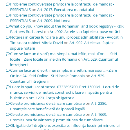
Probleme controversate privitoare la contractul de mandat -
ESSENTIALS
on
Art. 2017. Executarea mandatului
Probleme controversate privitoare la contractul de mandat -
ESSENTIALS
on
Art. 2009. Noţiunea
What do you know about the Romanian land book registry? - R&R
Partners Bucharest
on
Art. 902. Actele sau faptele supuse notării
Notarea în cartea funciară a unui proces; admisibilitate - Avocat in
Timisoara cabinet Mirela David
on
Art. 902. Actele sau faptele
supuse notării
Cum se face un divorÈ; mai simplu, mai ieftin, mai uÈor… – Stiri
locale | Ziare locale online din România
on
Art. 529. Cuantumul
întreţinerii
Cum se face un divorț; mai simplu, mai ieftin, mai ușor… - Ziare
Online 24 - Stiri Online - Stiri locale Romania
on
Art. 529.
Cuantumul întreţinerii
Luare in spatiu contracost -0733896700. Pret 1500 lei - Locuri de
munca; servicii de mutari; constructii; luare in spatiu pentru
buletin
on
Art. 1270. Forţa obligatorie
Ce este promisiunea de vânzare cumpărare
on
Art. 2386.
Creanţele care beneficiază de ipotecă legală
Ce este promisiunea de vânzare cumpărare
on
Art. 1669.
Promisiunea de vânzare şi promisiunea de cumpărare
Obligația de întreținere: exercitare, influența locuinței minorului