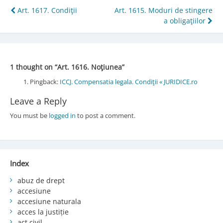
Post
Art. 1617. Condiţii
Art. 1615. Moduri de stingere
a obligaţiilor
navigation
1 thought on “
Art. 1616. Noţiunea
”
Pingback:
ICCJ. Compensatia legala. Condiţii « JURIDICE.ro
Leave a Reply
You must be
logged in
to post a comment.
Index
abuz de drept
accesiune
accesiune naturala
acces la justiție
act civil