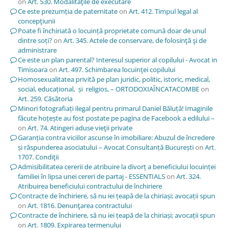
on
Art. 530. Modalităţile de executare
Ce este prezumția de paternitate
on
Art. 412. Timpul legal al
concepţiunii
Poate fi închiriată o locuință proprietate comună doar de unul
dintre soți?
on
Art. 345. Actele de conservare, de folosinţă şi de
administrare
Ce este un plan parental? Interesul superior al copilului - Avocat in
Timisoara
on
Art. 497. Schimbarea locuinţei copilului
Homosexualitatea privită pe plan juridic, politic, istoric, medical,
social, educațional, și religios, – ORTODOXIAÎNCATACOMBE
on
Art. 259. Căsătoria
Minori fotografiați ilegal pentru primarul Daniel Băluță! Imaginile
făcute hoțește au fost postate pe pagina de Facebook a edilului –
on
Art. 74. Atingeri aduse vieţii private
Garanția contra viciilor ascunse în imobiliare: Abuzul de încredere
și răspunderea asociatului – Avocat Consultanță București
on
Art.
1707. Condiţii
Admisibilitatea cererii de atribuire la divorț a beneficiului locuinței
familiei în lipsa unei cereri de partaj - ESSENTIALS
on
Art. 324.
Atribuirea beneficiului contractului de închiriere
Contracte de închiriere, să nu iei țeapă de la chiriași; avocații spun
on
Art. 1816. Denunţarea contractului
Contracte de închiriere, să nu iei țeapă de la chiriași; avocații spun
on
Art. 1809. Expirarea termenului