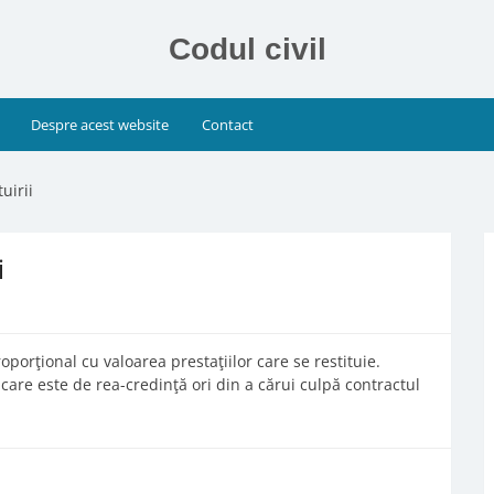
Codul civil
Despre acest website
Contact
uirii
i
roporţional cu valoarea prestaţiilor care se restituie.
el care este de rea-credinţă ori din a cărui culpă contractul