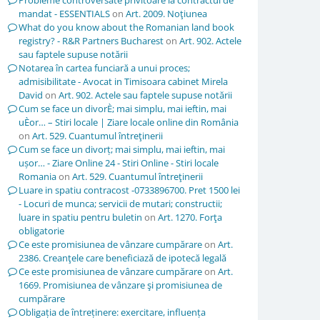
Probleme controversate privitoare la contractul de
mandat - ESSENTIALS
on
Art. 2009. Noţiunea
What do you know about the Romanian land book
registry? - R&R Partners Bucharest
on
Art. 902. Actele
sau faptele supuse notării
Notarea în cartea funciară a unui proces;
admisibilitate - Avocat in Timisoara cabinet Mirela
David
on
Art. 902. Actele sau faptele supuse notării
Cum se face un divorÈ; mai simplu, mai ieftin, mai
uÈor… – Stiri locale | Ziare locale online din România
on
Art. 529. Cuantumul întreţinerii
Cum se face un divorț; mai simplu, mai ieftin, mai
ușor… - Ziare Online 24 - Stiri Online - Stiri locale
Romania
on
Art. 529. Cuantumul întreţinerii
Luare in spatiu contracost -0733896700. Pret 1500 lei
- Locuri de munca; servicii de mutari; constructii;
luare in spatiu pentru buletin
on
Art. 1270. Forţa
obligatorie
Ce este promisiunea de vânzare cumpărare
on
Art.
2386. Creanţele care beneficiază de ipotecă legală
Ce este promisiunea de vânzare cumpărare
on
Art.
1669. Promisiunea de vânzare şi promisiunea de
cumpărare
Obligația de întreținere: exercitare, influența