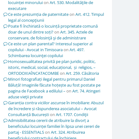
locuinței minorului
on
Art. 530. Modalităţile de
executare
Ce este prezumția de paternitate
on
Art. 412. Timpul
legal al concepţiunii
Poate fi închiriată o locuință proprietate comună
doar de unul dintre soți?
on
Art. 345. Actele de
conservare, de folosinţă şi de administrare
Ce este un plan parental? Interesul superior al
copilului - Avocat in Timisoara
on
Art. 497.
Schimbarea locuinţei copilului
Homosexualitatea privită pe plan juridic, politic,
istoric, medical, social, educațional, și religios, –
ORTODOXIAÎNCATACOMBE
on
Art. 259. Căsătoria
Minori fotografiați ilegal pentru primarul Daniel
Băluță! Imaginile făcute hoțește au fost postate pe
pagina de Facebook a edilului –
on
Art. 74. Atingeri
aduse vieţii private
Garanția contra viciilor ascunse în imobiliare: Abuzul
de încredere și răspunderea asociatului – Avocat
Consultanță București
on
Art. 1707. Condiţii
Admisibilitatea cererii de atribuire la divorț a
beneficiului locuinței familiei în lipsa unei cereri de
partaj - ESSENTIALS
on
Art. 324. Atribuirea
beneficiului contractului de închiriere