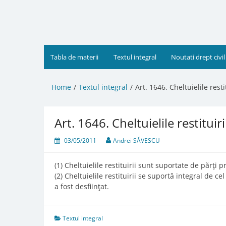
Skip
to
content
Tabla de materii
Textul integral
Noutati drept civil
Home
Textul integral
Art. 1646. Cheltuielile restit
Art. 1646. Cheltuielile restituiri
03/05/2011
Andrei SĂVESCU
(1) Cheltuielile restituirii sunt suportate de părţi p
(2) Cheltuielile restituirii se suportă integral de c
a fost desfiinţat.
Textul integral