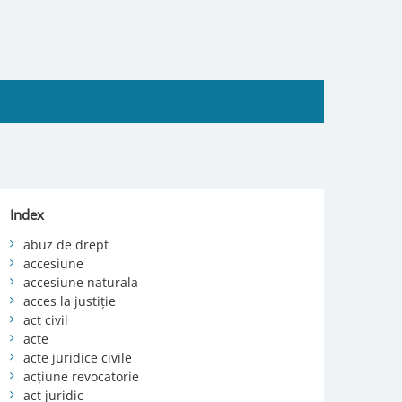
Index
abuz de drept
accesiune
accesiune naturala
acces la justiție
act civil
acte
acte juridice civile
acțiune revocatorie
act juridic