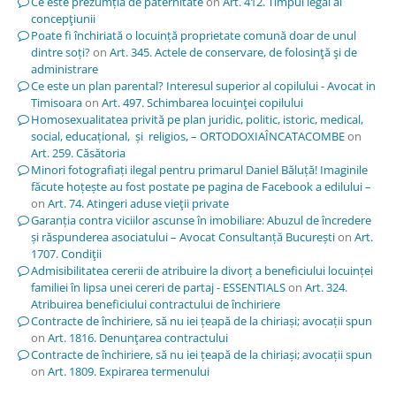
Ce este prezumția de paternitate
on
Art. 412. Timpul legal al
concepţiunii
Poate fi închiriată o locuință proprietate comună doar de unul
dintre soți?
on
Art. 345. Actele de conservare, de folosinţă şi de
administrare
Ce este un plan parental? Interesul superior al copilului - Avocat in
Timisoara
on
Art. 497. Schimbarea locuinţei copilului
Homosexualitatea privită pe plan juridic, politic, istoric, medical,
social, educațional, și religios, – ORTODOXIAÎNCATACOMBE
on
Art. 259. Căsătoria
Minori fotografiați ilegal pentru primarul Daniel Băluță! Imaginile
făcute hoțește au fost postate pe pagina de Facebook a edilului –
on
Art. 74. Atingeri aduse vieţii private
Garanția contra viciilor ascunse în imobiliare: Abuzul de încredere
și răspunderea asociatului – Avocat Consultanță București
on
Art.
1707. Condiţii
Admisibilitatea cererii de atribuire la divorț a beneficiului locuinței
familiei în lipsa unei cereri de partaj - ESSENTIALS
on
Art. 324.
Atribuirea beneficiului contractului de închiriere
Contracte de închiriere, să nu iei țeapă de la chiriași; avocații spun
on
Art. 1816. Denunţarea contractului
Contracte de închiriere, să nu iei țeapă de la chiriași; avocații spun
on
Art. 1809. Expirarea termenului