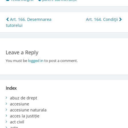
Post
Art. 166. Desemnarea
Art. 164. Condiţii
tutorelui
navigation
Leave a Reply
You must be
logged in
to post a comment.
Index
abuz de drept
accesiune
accesiune naturala
acces la justiție
act civil
acte