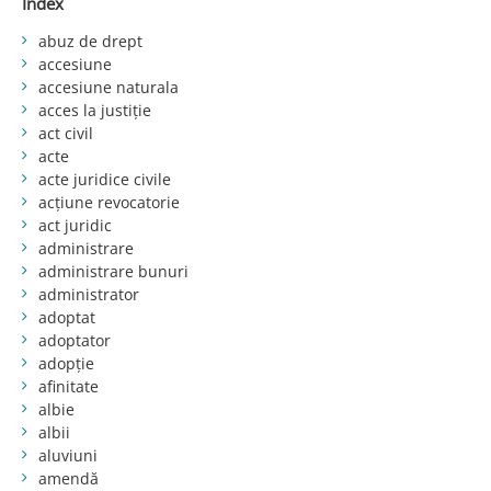
Index
abuz de drept
accesiune
accesiune naturala
acces la justiție
act civil
acte
acte juridice civile
acțiune revocatorie
act juridic
administrare
administrare bunuri
administrator
adoptat
adoptator
adopție
afinitate
albie
albii
aluviuni
amendă