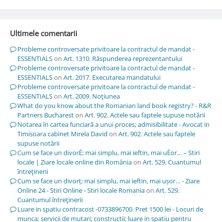
Ultimele comentarii
Probleme controversate privitoare la contractul de mandat -
ESSENTIALS
on
Art. 1310. Răspunderea reprezentantului
Probleme controversate privitoare la contractul de mandat -
ESSENTIALS
on
Art. 2017. Executarea mandatului
Probleme controversate privitoare la contractul de mandat -
ESSENTIALS
on
Art. 2009. Noţiunea
What do you know about the Romanian land book registry? - R&R
Partners Bucharest
on
Art. 902. Actele sau faptele supuse notării
Notarea în cartea funciară a unui proces; admisibilitate - Avocat in
Timisoara cabinet Mirela David
on
Art. 902. Actele sau faptele
supuse notării
Cum se face un divorÈ; mai simplu, mai ieftin, mai uÈor… – Stiri
locale | Ziare locale online din România
on
Art. 529. Cuantumul
întreţinerii
Cum se face un divorț; mai simplu, mai ieftin, mai ușor… - Ziare
Online 24 - Stiri Online - Stiri locale Romania
on
Art. 529.
Cuantumul întreţinerii
Luare in spatiu contracost -0733896700. Pret 1500 lei - Locuri de
munca; servicii de mutari; constructii; luare in spatiu pentru