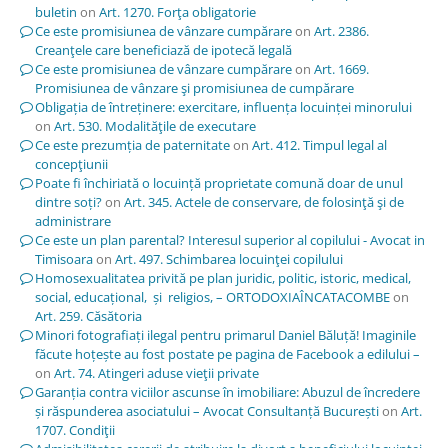
buletin
on
Art. 1270. Forţa obligatorie
Ce este promisiunea de vânzare cumpărare
on
Art. 2386.
Creanţele care beneficiază de ipotecă legală
Ce este promisiunea de vânzare cumpărare
on
Art. 1669.
Promisiunea de vânzare şi promisiunea de cumpărare
Obligația de întreținere: exercitare, influența locuinței minorului
on
Art. 530. Modalităţile de executare
Ce este prezumția de paternitate
on
Art. 412. Timpul legal al
concepţiunii
Poate fi închiriată o locuință proprietate comună doar de unul
dintre soți?
on
Art. 345. Actele de conservare, de folosinţă şi de
administrare
Ce este un plan parental? Interesul superior al copilului - Avocat in
Timisoara
on
Art. 497. Schimbarea locuinţei copilului
Homosexualitatea privită pe plan juridic, politic, istoric, medical,
social, educațional, și religios, – ORTODOXIAÎNCATACOMBE
on
Art. 259. Căsătoria
Minori fotografiați ilegal pentru primarul Daniel Băluță! Imaginile
făcute hoțește au fost postate pe pagina de Facebook a edilului –
on
Art. 74. Atingeri aduse vieţii private
Garanția contra viciilor ascunse în imobiliare: Abuzul de încredere
și răspunderea asociatului – Avocat Consultanță București
on
Art.
1707. Condiţii