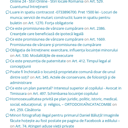
Online 24 - Stiri Online - Stiri locale Romania
on
Art. 529.
Cuantumul întreţinerii
Luare in spatiu contracost -0733896700. Pret 1500 lei - Locuri de
munca; servicii de mutari; constructii; luare in spatiu pentru
buletin
on
Art. 1270. Forţa obligatorie
Ce este promisiunea de vânzare cumpărare
on
Art. 2386.
Creanţele care beneficiază de ipotecă legală
Ce este promisiunea de vânzare cumpărare
on
Art. 1669.
Promisiunea de vânzare şi promisiunea de cumpărare
Obligația de întreținere: exercitare, influența locuinței minorului
on
Art. 530. Modalităţile de executare
Ce este prezumția de paternitate
on
Art. 412. Timpul legal al
concepţiunii
Poate fi închiriată o locuință proprietate comună doar de unul
dintre soți?
on
Art. 345. Actele de conservare, de folosinţă şi de
administrare
Ce este un plan parental? Interesul superior al copilului - Avocat in
Timisoara
on
Art. 497. Schimbarea locuinţei copilului
Homosexualitatea privită pe plan juridic, politic, istoric, medical,
social, educațional, și religios, – ORTODOXIAÎNCATACOMBE
on
Art. 259. Căsătoria
Minori fotografiați ilegal pentru primarul Daniel Băluță! Imaginile
făcute hoțește au fost postate pe pagina de Facebook a edilului –
on
Art. 74. Atingeri aduse vieţii private