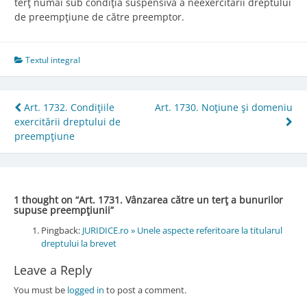
terţ numai sub condiţia suspensivă a neexercitării dreptului
de preempţiune de către preemptor.
Textul integral
Post
Art. 1732. Condiţiile
Art. 1730. Noţiune şi domeniu
exercitării dreptului de
navigation
preempţiune
1 thought on “
Art. 1731. Vânzarea către un terţ a bunurilor
supuse preempţiunii
”
Pingback:
JURIDICE.ro » Unele aspecte referitoare la titularul
dreptului la brevet
Leave a Reply
You must be
logged in
to post a comment.