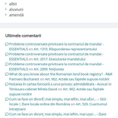
albii
aluviuni
amendă
Ultimele comentarii
Probleme controversate privitoare la contractul de mandat -
ESSENTIALS
on
Art. 1310. Răspunderea reprezentantului
Probleme controversate privitoare la contractul de mandat -
ESSENTIALS
on
Art. 2017. Executarea mandatului
Probleme controversate privitoare la contractul de mandat -
ESSENTIALS
on
Art. 2009. Noţiunea
What do you know about the Romanian land book registry? - R&R
Partners Bucharest
on
Art. 902. Actele sau faptele supuse notării
Notarea în cartea funciară a unui proces; admisibilitate - Avocat in
Timisoara cabinet Mirela David
on
Art. 902. Actele sau faptele
supuse notării
Cum se face un divorÈ; mai simplu, mai ieftin, mai uÈor… – Stiri
locale | Ziare locale online din România
on
Art. 529. Cuantumul
întreţinerii
Cum se face un divorț; mai simplu, mai ieftin, mai ușor… - Ziare