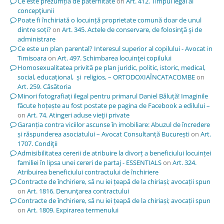
Ce este prezumția de paternitate
on
Art. 412. Timpul legal al
concepţiunii
Poate fi închiriată o locuință proprietate comună doar de unul
dintre soți?
on
Art. 345. Actele de conservare, de folosinţă şi de
administrare
Ce este un plan parental? Interesul superior al copilului - Avocat in
Timisoara
on
Art. 497. Schimbarea locuinţei copilului
Homosexualitatea privită pe plan juridic, politic, istoric, medical,
social, educațional, și religios, – ORTODOXIAÎNCATACOMBE
on
Art. 259. Căsătoria
Minori fotografiați ilegal pentru primarul Daniel Băluță! Imaginile
făcute hoțește au fost postate pe pagina de Facebook a edilului –
on
Art. 74. Atingeri aduse vieţii private
Garanția contra viciilor ascunse în imobiliare: Abuzul de încredere
și răspunderea asociatului – Avocat Consultanță București
on
Art.
1707. Condiţii
Admisibilitatea cererii de atribuire la divorț a beneficiului locuinței
familiei în lipsa unei cereri de partaj - ESSENTIALS
on
Art. 324.
Atribuirea beneficiului contractului de închiriere
Contracte de închiriere, să nu iei țeapă de la chiriași; avocații spun
on
Art. 1816. Denunţarea contractului
Contracte de închiriere, să nu iei țeapă de la chiriași; avocații spun
on
Art. 1809. Expirarea termenului