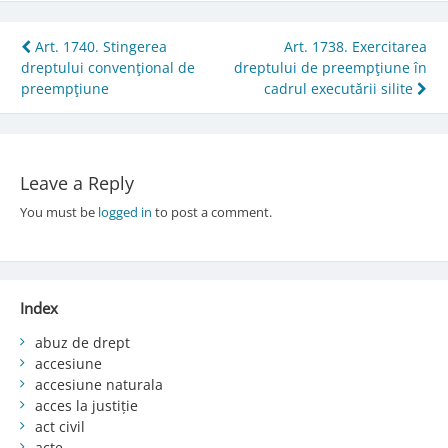
Post
Art. 1740. Stingerea
Art. 1738. Exercitarea
dreptului convenţional de
dreptului de preempţiune în
navigation
preempţiune
cadrul executării silite
Leave a Reply
You must be
logged in
to post a comment.
Index
abuz de drept
accesiune
accesiune naturala
acces la justiție
act civil
acte