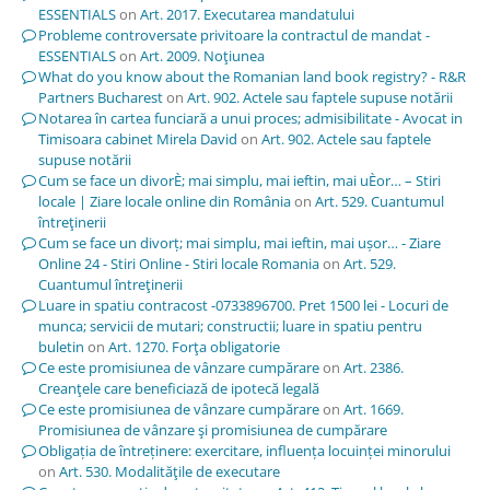
ESSENTIALS
on
Art. 2017. Executarea mandatului
Probleme controversate privitoare la contractul de mandat -
ESSENTIALS
on
Art. 2009. Noţiunea
What do you know about the Romanian land book registry? - R&R
Partners Bucharest
on
Art. 902. Actele sau faptele supuse notării
Notarea în cartea funciară a unui proces; admisibilitate - Avocat in
Timisoara cabinet Mirela David
on
Art. 902. Actele sau faptele
supuse notării
Cum se face un divorÈ; mai simplu, mai ieftin, mai uÈor… – Stiri
locale | Ziare locale online din România
on
Art. 529. Cuantumul
întreţinerii
Cum se face un divorț; mai simplu, mai ieftin, mai ușor… - Ziare
Online 24 - Stiri Online - Stiri locale Romania
on
Art. 529.
Cuantumul întreţinerii
Luare in spatiu contracost -0733896700. Pret 1500 lei - Locuri de
munca; servicii de mutari; constructii; luare in spatiu pentru
buletin
on
Art. 1270. Forţa obligatorie
Ce este promisiunea de vânzare cumpărare
on
Art. 2386.
Creanţele care beneficiază de ipotecă legală
Ce este promisiunea de vânzare cumpărare
on
Art. 1669.
Promisiunea de vânzare şi promisiunea de cumpărare
Obligația de întreținere: exercitare, influența locuinței minorului
on
Art. 530. Modalităţile de executare