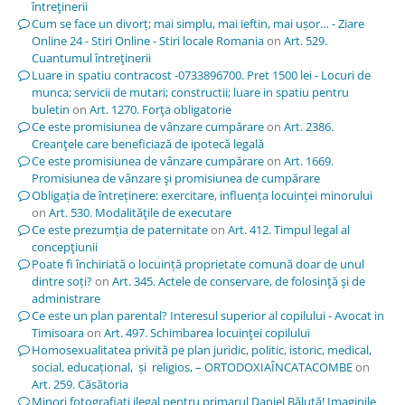
întreţinerii
Cum se face un divorț; mai simplu, mai ieftin, mai ușor… - Ziare
Online 24 - Stiri Online - Stiri locale Romania
on
Art. 529.
Cuantumul întreţinerii
Luare in spatiu contracost -0733896700. Pret 1500 lei - Locuri de
munca; servicii de mutari; constructii; luare in spatiu pentru
buletin
on
Art. 1270. Forţa obligatorie
Ce este promisiunea de vânzare cumpărare
on
Art. 2386.
Creanţele care beneficiază de ipotecă legală
Ce este promisiunea de vânzare cumpărare
on
Art. 1669.
Promisiunea de vânzare şi promisiunea de cumpărare
Obligația de întreținere: exercitare, influența locuinței minorului
on
Art. 530. Modalităţile de executare
Ce este prezumția de paternitate
on
Art. 412. Timpul legal al
concepţiunii
Poate fi închiriată o locuință proprietate comună doar de unul
dintre soți?
on
Art. 345. Actele de conservare, de folosinţă şi de
administrare
Ce este un plan parental? Interesul superior al copilului - Avocat in
Timisoara
on
Art. 497. Schimbarea locuinţei copilului
Homosexualitatea privită pe plan juridic, politic, istoric, medical,
social, educațional, și religios, – ORTODOXIAÎNCATACOMBE
on
Art. 259. Căsătoria
Minori fotografiați ilegal pentru primarul Daniel Băluță! Imaginile