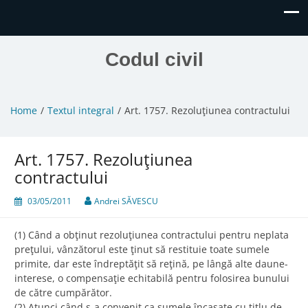
Codul civil
Home
Textul integral
Art. 1757. Rezoluţiunea contractului
Art. 1757. Rezoluţiunea
contractului
03/05/2011
Andrei SĂVESCU
(1) Când a obţinut rezoluţiunea contractului pentru neplata
preţului, vânzătorul este ţinut să restituie toate sumele
primite, dar este îndreptăţit să reţină, pe lângă alte daune-
interese, o compensaţie echitabilă pentru folosirea bunului
de către cumpărător.
(2) Atunci când s-a convenit ca sumele încasate cu titlu de