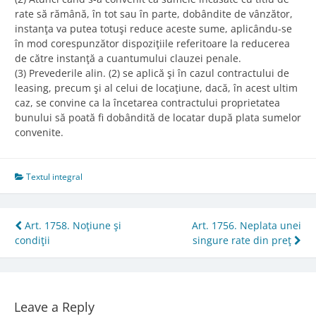
rate să rămână, în tot sau în parte, dobândite de vânzător,
instanţa va putea totuşi reduce aceste sume, aplicându-se
în mod corespunzător dispoziţiile referitoare la reducerea
de către instanţă a cuantumului clauzei penale.
(3) Prevederile alin. (2) se aplică şi în cazul contractului de
leasing, precum şi al celui de locaţiune, dacă, în acest ultim
caz, se convine ca la încetarea contractului proprietatea
bunului să poată fi dobândită de locatar după plata sumelor
convenite.
Textul integral
Post
Art. 1758. Noţiune şi
Art. 1756. Neplata unei
condiţii
singure rate din preţ
navigation
Leave a Reply