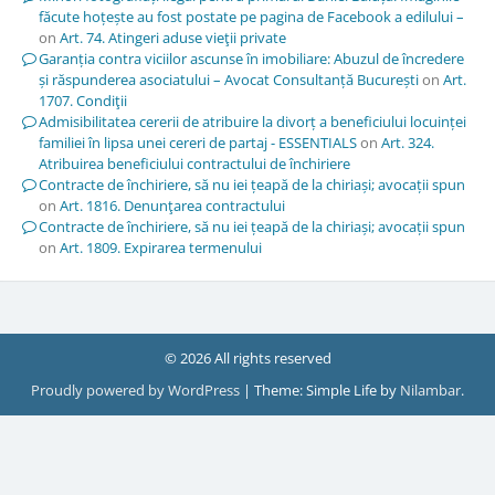
făcute hoțește au fost postate pe pagina de Facebook a edilului –
on
Art. 74. Atingeri aduse vieţii private
Garanția contra viciilor ascunse în imobiliare: Abuzul de încredere
și răspunderea asociatului – Avocat Consultanță București
on
Art.
1707. Condiţii
Admisibilitatea cererii de atribuire la divorț a beneficiului locuinței
familiei în lipsa unei cereri de partaj - ESSENTIALS
on
Art. 324.
Atribuirea beneficiului contractului de închiriere
Contracte de închiriere, să nu iei țeapă de la chiriași; avocații spun
on
Art. 1816. Denunţarea contractului
Contracte de închiriere, să nu iei țeapă de la chiriași; avocații spun
on
Art. 1809. Expirarea termenului
© 2026 All rights reserved
Proudly powered by WordPress
|
Theme: Simple Life by
Nilambar
.