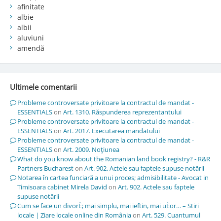
afinitate
albie
albii
aluviuni
amendă
Ultimele comentarii
Probleme controversate privitoare la contractul de mandat -
ESSENTIALS
on
Art. 1310. Răspunderea reprezentantului
Probleme controversate privitoare la contractul de mandat -
ESSENTIALS
on
Art. 2017. Executarea mandatului
Probleme controversate privitoare la contractul de mandat -
ESSENTIALS
on
Art. 2009. Noţiunea
What do you know about the Romanian land book registry? - R&R
Partners Bucharest
on
Art. 902. Actele sau faptele supuse notării
Notarea în cartea funciară a unui proces; admisibilitate - Avocat in
Timisoara cabinet Mirela David
on
Art. 902. Actele sau faptele
supuse notării
Cum se face un divorÈ; mai simplu, mai ieftin, mai uÈor… – Stiri
locale | Ziare locale online din România
on
Art. 529. Cuantumul