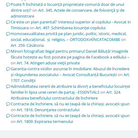
Poate fi închiriată o locuință proprietate comună doar de unul
dintre soți?
on
Art. 345. Actele de conservare, de folosinţă şi de
administrare
Ce este un plan parental? Interesul superior al copilului - Avocat in
Timisoara
on
Art. 497. Schimbarea locuinţei copilului
Homosexualitatea privită pe plan juridic, politic, istoric, medical,
social, educațional, și religios, – ORTODOXIAÎNCATACOMBE
on
Art. 259. Căsătoria
Minori fotografiați ilegal pentru primarul Daniel Băluță! Imaginile
făcute hoțește au fost postate pe pagina de Facebook a edilului –
on
Art. 74. Atingeri aduse vieţii private
Garanția contra viciilor ascunse în imobiliare: Abuzul de încredere
și răspunderea asociatului – Avocat Consultanță București
on
Art.
1707. Condiţii
Admisibilitatea cererii de atribuire la divorț a beneficiului locuinței
familiei în lipsa unei cereri de partaj - ESSENTIALS
on
Art. 324.
Atribuirea beneficiului contractului de închiriere
Contracte de închiriere, să nu iei țeapă de la chiriași; avocații spun
on
Art. 1816. Denunţarea contractului
Contracte de închiriere, să nu iei țeapă de la chiriași; avocații spun
on
Art. 1809. Expirarea termenului