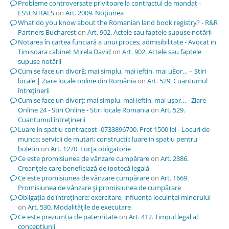
Probleme controversate privitoare la contractul de mandat -
ESSENTIALS
on
Art. 2009. Noţiunea
What do you know about the Romanian land book registry? - R&R
Partners Bucharest
on
Art. 902. Actele sau faptele supuse notării
Notarea în cartea funciară a unui proces; admisibilitate - Avocat in
Timisoara cabinet Mirela David
on
Art. 902. Actele sau faptele
supuse notării
Cum se face un divorÈ; mai simplu, mai ieftin, mai uÈor… – Stiri
locale | Ziare locale online din România
on
Art. 529. Cuantumul
întreţinerii
Cum se face un divorț; mai simplu, mai ieftin, mai ușor… - Ziare
Online 24 - Stiri Online - Stiri locale Romania
on
Art. 529.
Cuantumul întreţinerii
Luare in spatiu contracost -0733896700. Pret 1500 lei - Locuri de
munca; servicii de mutari; constructii; luare in spatiu pentru
buletin
on
Art. 1270. Forţa obligatorie
Ce este promisiunea de vânzare cumpărare
on
Art. 2386.
Creanţele care beneficiază de ipotecă legală
Ce este promisiunea de vânzare cumpărare
on
Art. 1669.
Promisiunea de vânzare şi promisiunea de cumpărare
Obligația de întreținere: exercitare, influența locuinței minorului
on
Art. 530. Modalităţile de executare
Ce este prezumția de paternitate
on
Art. 412. Timpul legal al
concepţiunii