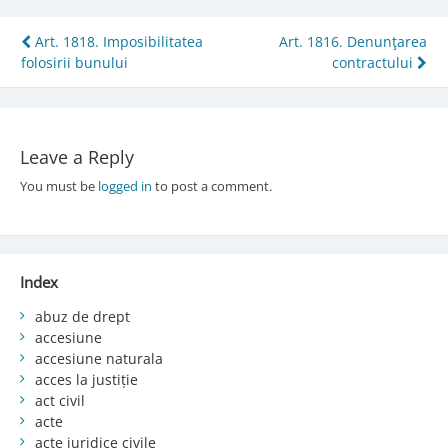
Post
Art. 1818. Imposibilitatea
Art. 1816. Denunţarea
folosirii bunului
contractului
navigation
Leave a Reply
You must be
logged in
to post a comment.
Index
abuz de drept
accesiune
accesiune naturala
acces la justiție
act civil
acte
acte juridice civile