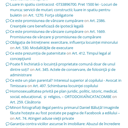
Luare in spatiu contracost -0733896700. Pret 1500 lei - Locuri de
munca; servicii de mutari; constructii; luare in spatiu pentru
buletin
on
Art. 1270. Forţa obligatorie
Ce este promisiunea de vânzare cumpărare
on
Art. 2386.
Creanţele care beneficiază de ipotecă legală
Ce este promisiunea de vânzare cumpărare
on
Art. 1669.
Promisiunea de vânzare şi promisiunea de cumpărare
Obligația de întreținere: exercitare, influența locuinței minorului
on
Art. 530. Modalităţile de executare
Ce este prezumția de paternitate
on
Art. 412. Timpul legal al
concepţiunii
Poate fi închiriată o locuință proprietate comună doar de unul
dintre soți?
on
Art. 345. Actele de conservare, de folosinţă şi de
administrare
Ce este un plan parental? Interesul superior al copilului - Avocat in
Timisoara
on
Art. 497. Schimbarea locuinţei copilului
Homosexualitatea privită pe plan juridic, politic, istoric, medical,
social, educațional, și religios, – ORTODOXIAÎNCATACOMBE
on
Art. 259. Căsătoria
Minori fotografiați ilegal pentru primarul Daniel Băluță! Imaginile
făcute hoțește au fost postate pe pagina de Facebook a edilului –
on
Art. 74. Atingeri aduse vieţii private
Garanția contra viciilor ascunse în imobiliare: Abuzul de încredere