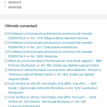
aluviuni
amendă
Ultimele comentarii
Probleme controversate privitoare la contractul de mandat -
ESSENTIALS
on
Art. 1310. Răspunderea reprezentantului
Probleme controversate privitoare la contractul de mandat -
ESSENTIALS
on
Art. 2017. Executarea mandatului
Probleme controversate privitoare la contractul de mandat -
ESSENTIALS
on
Art. 2009. Noţiunea
What do you know about the Romanian land book registry? - R&R
Partners Bucharest
on
Art. 902. Actele sau faptele supuse notării
Notarea în cartea funciară a unui proces; admisibilitate - Avocat in
Timisoara cabinet Mirela David
on
Art. 902. Actele sau faptele
supuse notării
Cum se face un divorÈ; mai simplu, mai ieftin, mai uÈor… – Stiri
locale | Ziare locale online din România
on
Art. 529. Cuantumul
întreţinerii
Cum se face un divorț; mai simplu, mai ieftin, mai ușor… - Ziare
Online 24 - Stiri Online - Stiri locale Romania
on
Art. 529.
Cuantumul întreţinerii