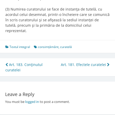
(3) Numirea curatorului se face de instanţa de tutelă, cu
acordul celui desemnat, printr-o încheiere care se comunică
în scris curatorului şi se afişează la sediul instanţei de
tutelă, precum şi la primăria de la domiciliul celui
reprezentat.
Textul integral
consimțământ
,
curatelă
Post
Art. 183. Conţinutul
Art. 181. Efectele curatelei
curatelei
navigation
Leave a Reply
You must be
logged in
to post a comment.