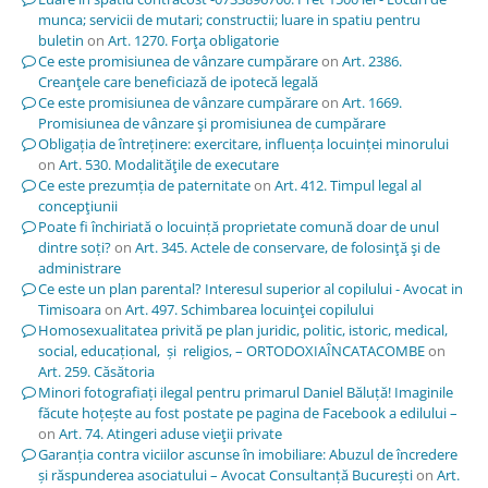
munca; servicii de mutari; constructii; luare in spatiu pentru
buletin
on
Art. 1270. Forţa obligatorie
Ce este promisiunea de vânzare cumpărare
on
Art. 2386.
Creanţele care beneficiază de ipotecă legală
Ce este promisiunea de vânzare cumpărare
on
Art. 1669.
Promisiunea de vânzare şi promisiunea de cumpărare
Obligația de întreținere: exercitare, influența locuinței minorului
on
Art. 530. Modalităţile de executare
Ce este prezumția de paternitate
on
Art. 412. Timpul legal al
concepţiunii
Poate fi închiriată o locuință proprietate comună doar de unul
dintre soți?
on
Art. 345. Actele de conservare, de folosinţă şi de
administrare
Ce este un plan parental? Interesul superior al copilului - Avocat in
Timisoara
on
Art. 497. Schimbarea locuinţei copilului
Homosexualitatea privită pe plan juridic, politic, istoric, medical,
social, educațional, și religios, – ORTODOXIAÎNCATACOMBE
on
Art. 259. Căsătoria
Minori fotografiați ilegal pentru primarul Daniel Băluță! Imaginile
făcute hoțește au fost postate pe pagina de Facebook a edilului –
on
Art. 74. Atingeri aduse vieţii private
Garanția contra viciilor ascunse în imobiliare: Abuzul de încredere
și răspunderea asociatului – Avocat Consultanță București
on
Art.