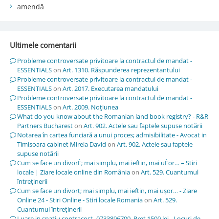
amendă
Ultimele comentarii
Probleme controversate privitoare la contractul de mandat -
ESSENTIALS
on
Art. 1310. Răspunderea reprezentantului
Probleme controversate privitoare la contractul de mandat -
ESSENTIALS
on
Art. 2017. Executarea mandatului
Probleme controversate privitoare la contractul de mandat -
ESSENTIALS
on
Art. 2009. Noţiunea
What do you know about the Romanian land book registry? - R&R
Partners Bucharest
on
Art. 902. Actele sau faptele supuse notării
Notarea în cartea funciară a unui proces; admisibilitate - Avocat in
Timisoara cabinet Mirela David
on
Art. 902. Actele sau faptele
supuse notării
Cum se face un divorÈ; mai simplu, mai ieftin, mai uÈor… – Stiri
locale | Ziare locale online din România
on
Art. 529. Cuantumul
întreţinerii
Cum se face un divorț; mai simplu, mai ieftin, mai ușor… - Ziare
Online 24 - Stiri Online - Stiri locale Romania
on
Art. 529.
Cuantumul întreţinerii
Luare in spatiu contracost -0733896700. Pret 1500 lei - Locuri de