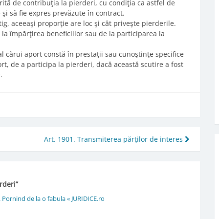
erită de contribuţia la pierderi, cu condiţia ca astfel de
 şi să fie expres prevăzute în contract.
g, aceeaşi proporţie are loc şi cât priveşte pierderile.
 la împărţirea beneficiilor sau de la participarea la
l al cărui aport constă în prestaţii sau cunoştinţe specifice
t, de a participa la pierderi, dacă această scutire a fost
.
Art. 1901. Transmiterea părţilor de interes
erderi
”
l. Pornind de la o fabula « JURIDICE.ro