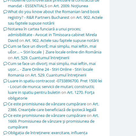
Probleme controversate privitoare la contractul de
mandat - ESSENTIALS
on
Art. 2009. Noţiunea
What do you know about the Romanian land book
registry? - R&R Partners Bucharest
on
Art. 902. Actele
sau faptele supuse notării
Notarea în cartea funciară a unui proces;
admisibilitate - Avocat in Timisoara cabinet Mirela
David
on
Art. 902. Actele sau faptele supuse notării
Cum se face un divorÈ; mai simplu, mai ieftin, mai
uÈor… – Stiri locale | Ziare locale online din România
on
Art. 529. Cuantumul întreţinerii
Cum se face un divorț; mai simplu, mai ieftin, mai
ușor… - Ziare Online 24 - Stiri Online - Stiri locale
Romania
on
Art. 529. Cuantumul întreţinerii
Luare in spatiu contracost -0733896700. Pret 1500 lei
- Locuri de munca; servicii de mutari; constructii;
luare in spatiu pentru buletin
on
Art. 1270. Forţa
obligatorie
Ce este promisiunea de vânzare cumpărare
on
Art.
2386. Creanţele care beneficiază de ipotecă legală
Ce este promisiunea de vânzare cumpărare
on
Art.
1669. Promisiunea de vânzare şi promisiunea de
cumpărare
Obligația de întreținere: exercitare, influența