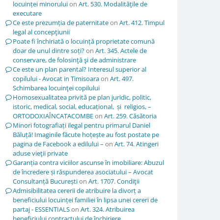
locuinței minorului
on
Art. 530. Modalităţile de
executare
Ce este prezumția de paternitate
on
Art. 412. Timpul
legal al concepţiunii
Poate fi închiriată o locuință proprietate comună
doar de unul dintre soți?
on
Art. 345. Actele de
conservare, de folosinţă şi de administrare
Ce este un plan parental? Interesul superior al
copilului - Avocat in Timisoara
on
Art. 497.
Schimbarea locuinţei copilului
Homosexualitatea privită pe plan juridic, politic,
istoric, medical, social, educațional, și religios, –
ORTODOXIAÎNCATACOMBE
on
Art. 259. Căsătoria
Minori fotografiați ilegal pentru primarul Daniel
Băluță! Imaginile făcute hoțește au fost postate pe
pagina de Facebook a edilului –
on
Art. 74. Atingeri
aduse vieţii private
Garanția contra viciilor ascunse în imobiliare: Abuzul
de încredere și răspunderea asociatului – Avocat
Consultanță București
on
Art. 1707. Condiţii
Admisibilitatea cererii de atribuire la divorț a
beneficiului locuinței familiei în lipsa unei cereri de
partaj - ESSENTIALS
on
Art. 324. Atribuirea
beneficiului contractului de închiriere