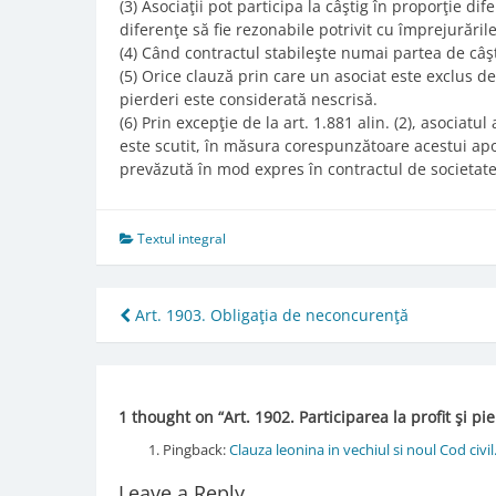
(3) Asociaţii pot participa la câştig în proporţie dif
diferenţe să fie rezonabile potrivit cu împrejurările
(4) Când contractul stabileşte numai partea de câşti
(5) Orice clauză prin care un asociat este exclus de
pierderi este considerată nescrisă.
(6) Prin excepţie de la art. 1.881 alin. (2), asociatu
este scutit, în măsura corespunzătoare acestui apor
prevăzută în mod expres în contractul de societate
Textul integral
Post
Art. 1903. Obligaţia de neconcurenţă
navigation
1 thought on “
Art. 1902. Participarea la profit şi pi
Pingback:
Clauza leonina in vechiul si noul Cod civi
Leave a Reply