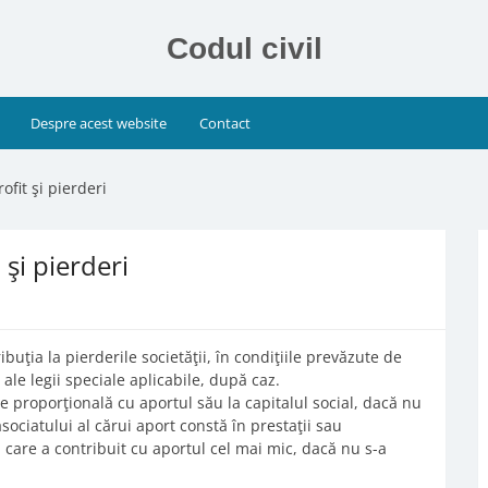
Codul civil
Despre acest website
Contact
ofit şi pierderi
 şi pierderi
ribuţia la pierderile societăţii, în condiţiile prevăzute de
 ale legii speciale aplicabile, după caz.
este proporţională cu aportul său la capitalul social, dacă nu
 asociatului al cărui aport constă în prestaţii sau
i care a contribuit cu aportul cel mai mic, dacă nu s-a