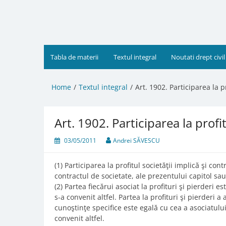
Skip
to
content
Tabla de materii
Textul integral
Noutati drept civil
Home
Textul integral
Art. 1902. Participarea la pr
Art. 1902. Participarea la profit
03/05/2011
Andrei SĂVESCU
(1) Participarea la profitul societăţii implică şi cont
contractul de societate, ale prezentului capitol sau
(2) Partea fiecărui asociat la profituri şi pierderi 
s-a convenit altfel. Partea la profituri şi pierderi a
cunoştinţe specifice este egală cu cea a asociatulu
convenit altfel.