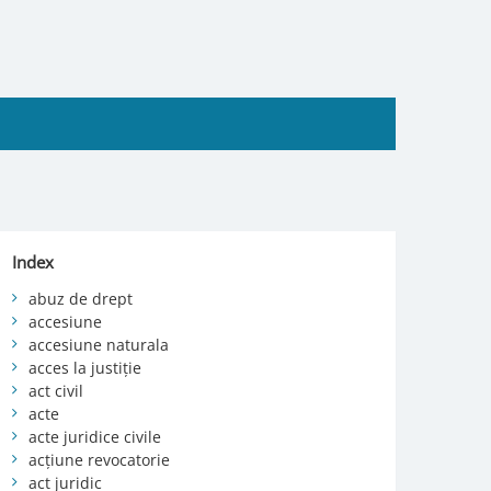
Index
abuz de drept
accesiune
accesiune naturala
acces la justiție
act civil
acte
acte juridice civile
acțiune revocatorie
act juridic