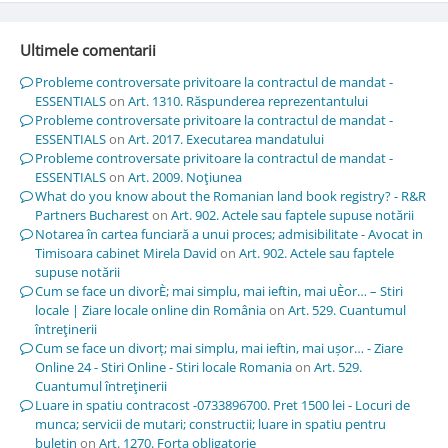
Ultimele comentarii
Probleme controversate privitoare la contractul de mandat -
ESSENTIALS
on
Art. 1310. Răspunderea reprezentantului
Probleme controversate privitoare la contractul de mandat -
ESSENTIALS
on
Art. 2017. Executarea mandatului
Probleme controversate privitoare la contractul de mandat -
ESSENTIALS
on
Art. 2009. Noţiunea
What do you know about the Romanian land book registry? - R&R
Partners Bucharest
on
Art. 902. Actele sau faptele supuse notării
Notarea în cartea funciară a unui proces; admisibilitate - Avocat in
Timisoara cabinet Mirela David
on
Art. 902. Actele sau faptele
supuse notării
Cum se face un divorÈ; mai simplu, mai ieftin, mai uÈor… – Stiri
locale | Ziare locale online din România
on
Art. 529. Cuantumul
întreţinerii
Cum se face un divorț; mai simplu, mai ieftin, mai ușor… - Ziare
Online 24 - Stiri Online - Stiri locale Romania
on
Art. 529.
Cuantumul întreţinerii
Luare in spatiu contracost -0733896700. Pret 1500 lei - Locuri de
munca; servicii de mutari; constructii; luare in spatiu pentru
buletin
on
Art. 1270. Forţa obligatorie