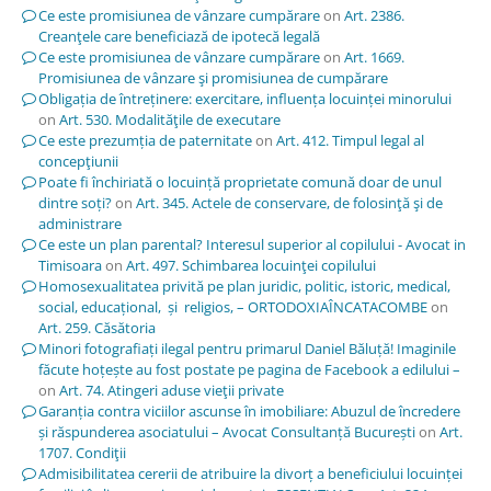
Ce este promisiunea de vânzare cumpărare
on
Art. 2386.
Creanţele care beneficiază de ipotecă legală
Ce este promisiunea de vânzare cumpărare
on
Art. 1669.
Promisiunea de vânzare şi promisiunea de cumpărare
Obligația de întreținere: exercitare, influența locuinței minorului
on
Art. 530. Modalităţile de executare
Ce este prezumția de paternitate
on
Art. 412. Timpul legal al
concepţiunii
Poate fi închiriată o locuință proprietate comună doar de unul
dintre soți?
on
Art. 345. Actele de conservare, de folosinţă şi de
administrare
Ce este un plan parental? Interesul superior al copilului - Avocat in
Timisoara
on
Art. 497. Schimbarea locuinţei copilului
Homosexualitatea privită pe plan juridic, politic, istoric, medical,
social, educațional, și religios, – ORTODOXIAÎNCATACOMBE
on
Art. 259. Căsătoria
Minori fotografiați ilegal pentru primarul Daniel Băluță! Imaginile
făcute hoțește au fost postate pe pagina de Facebook a edilului –
on
Art. 74. Atingeri aduse vieţii private
Garanția contra viciilor ascunse în imobiliare: Abuzul de încredere
și răspunderea asociatului – Avocat Consultanță București
on
Art.
1707. Condiţii
Admisibilitatea cererii de atribuire la divorț a beneficiului locuinței