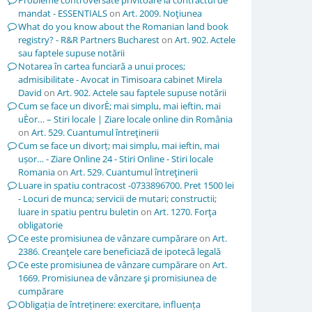
Probleme controversate privitoare la contractul de
mandat - ESSENTIALS
on
Art. 2009. Noţiunea
What do you know about the Romanian land book
registry? - R&R Partners Bucharest
on
Art. 902. Actele
sau faptele supuse notării
Notarea în cartea funciară a unui proces;
admisibilitate - Avocat in Timisoara cabinet Mirela
David
on
Art. 902. Actele sau faptele supuse notării
Cum se face un divorÈ; mai simplu, mai ieftin, mai
uÈor… – Stiri locale | Ziare locale online din România
on
Art. 529. Cuantumul întreţinerii
Cum se face un divorț; mai simplu, mai ieftin, mai
ușor… - Ziare Online 24 - Stiri Online - Stiri locale
Romania
on
Art. 529. Cuantumul întreţinerii
Luare in spatiu contracost -0733896700. Pret 1500 lei
- Locuri de munca; servicii de mutari; constructii;
luare in spatiu pentru buletin
on
Art. 1270. Forţa
obligatorie
Ce este promisiunea de vânzare cumpărare
on
Art.
2386. Creanţele care beneficiază de ipotecă legală
Ce este promisiunea de vânzare cumpărare
on
Art.
1669. Promisiunea de vânzare şi promisiunea de
cumpărare
Obligația de întreținere: exercitare, influența