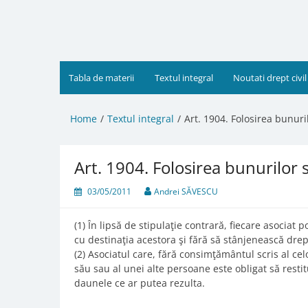
Skip
to
content
Tabla de materii
Textul integral
Noutati drept civil
Home
Textul integral
Art. 1904. Folosirea bunuri
Art. 1904. Folosirea bunurilor 
03/05/2011
Andrei SĂVESCU
(1) În lipsă de stipulaţie contrară, fiecare asociat po
cu destinaţia acestora şi fără să stânjenească dreptu
(2) Asociatul care, fără consimţământul scris al celo
său sau al unei alte persoane este obligat să restitu
daunele ce ar putea rezulta.