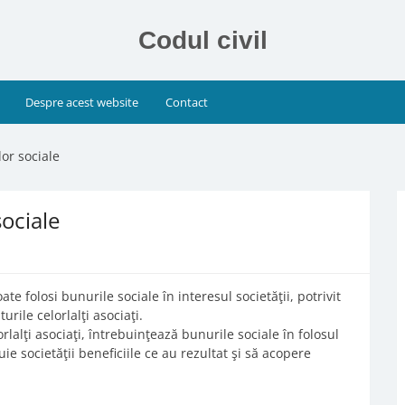
Codul civil
Despre acest website
Contact
lor sociale
sociale
ate folosi bunurile sociale în interesul societăţii, potrivit
rile celorlalţi asociaţi.
rlalţi asociaţi, întrebuinţează bunurile sociale în folosul
ie societăţii beneficiile ce au rezultat şi să acopere