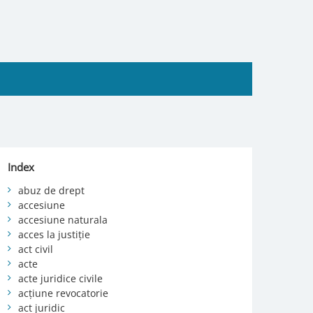
Index
abuz de drept
accesiune
accesiune naturala
acces la justiție
act civil
acte
acte juridice civile
acțiune revocatorie
act juridic