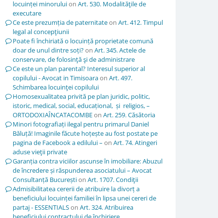
locuinței minorului
on
Art. 530. Modalităţile de
executare
Ce este prezumția de paternitate
on
Art. 412. Timpul
legal al concepţiunii
Poate fi închiriată o locuință proprietate comună
doar de unul dintre soți?
on
Art. 345. Actele de
conservare, de folosinţă şi de administrare
Ce este un plan parental? Interesul superior al
copilului - Avocat in Timisoara
on
Art. 497.
Schimbarea locuinţei copilului
Homosexualitatea privită pe plan juridic, politic,
istoric, medical, social, educațional, și religios, –
ORTODOXIAÎNCATACOMBE
on
Art. 259. Căsătoria
Minori fotografiați ilegal pentru primarul Daniel
Băluță! Imaginile făcute hoțește au fost postate pe
pagina de Facebook a edilului –
on
Art. 74. Atingeri
aduse vieţii private
Garanția contra viciilor ascunse în imobiliare: Abuzul
de încredere și răspunderea asociatului – Avocat
Consultanță București
on
Art. 1707. Condiţii
Admisibilitatea cererii de atribuire la divorț a
beneficiului locuinței familiei în lipsa unei cereri de
partaj - ESSENTIALS
on
Art. 324. Atribuirea
beneficiului contractului de închiriere