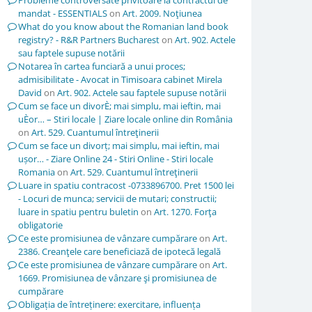
Probleme controversate privitoare la contractul de
mandat - ESSENTIALS
on
Art. 2009. Noţiunea
What do you know about the Romanian land book
registry? - R&R Partners Bucharest
on
Art. 902. Actele
sau faptele supuse notării
Notarea în cartea funciară a unui proces;
admisibilitate - Avocat in Timisoara cabinet Mirela
David
on
Art. 902. Actele sau faptele supuse notării
Cum se face un divorÈ; mai simplu, mai ieftin, mai
uÈor… – Stiri locale | Ziare locale online din România
on
Art. 529. Cuantumul întreţinerii
Cum se face un divorț; mai simplu, mai ieftin, mai
ușor… - Ziare Online 24 - Stiri Online - Stiri locale
Romania
on
Art. 529. Cuantumul întreţinerii
Luare in spatiu contracost -0733896700. Pret 1500 lei
- Locuri de munca; servicii de mutari; constructii;
luare in spatiu pentru buletin
on
Art. 1270. Forţa
obligatorie
Ce este promisiunea de vânzare cumpărare
on
Art.
2386. Creanţele care beneficiază de ipotecă legală
Ce este promisiunea de vânzare cumpărare
on
Art.
1669. Promisiunea de vânzare şi promisiunea de
cumpărare
Obligația de întreținere: exercitare, influența