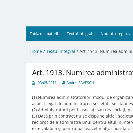
Skip
to
content
Tabla de materii
Textul integral
Noutati drept civil
Home
Textul integral
Art. 1913. Numirea adminis
Art. 1913. Numirea administrat
03/05/2011
Andrei SĂVESCU
(1) Numirea administratorilor, modul de organizare
aspect legat de administrarea societăţii se stabile
(2) Administratorii pot fi asociaţi sau neasociaţi, 
(3) Dacă prin contract nu se dispune altfel, societ
reciproc de a administra unul pentru altul în inter
este valabilă şi pentru partea celorlalţi, chiar fără