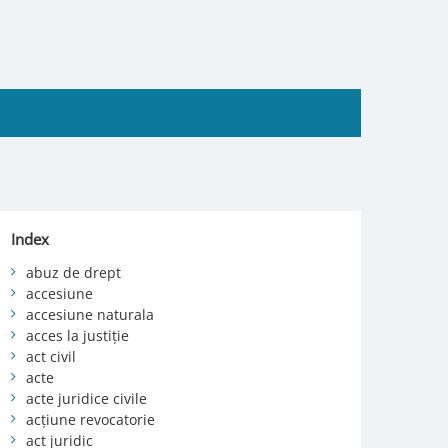
Index
abuz de drept
accesiune
accesiune naturala
acces la justiție
act civil
acte
acte juridice civile
acțiune revocatorie
act juridic