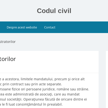
Codul civil
Despre acest website
Contact
tratorilor
orilor
 a acestora, limitele mandatului, precum şi orice alt
sc prin contract sau prin acte separate.
persoane fizice ori persoane juridice, române sau străine.
atea este administrată de asociaţi, care au mandat
esul societăţii. Operaţiunea făcută de oricare dintre ei
 a le fi luat consimţământul în prealabil.