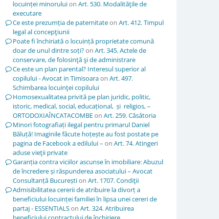
locuinței minorului
on
Art. 530. Modalităţile de
executare
Ce este prezumția de paternitate
on
Art. 412. Timpul
legal al concepţiunii
Poate fi închiriată o locuință proprietate comună
doar de unul dintre soți?
on
Art. 345. Actele de
conservare, de folosinţă şi de administrare
Ce este un plan parental? Interesul superior al
copilului - Avocat in Timisoara
on
Art. 497.
Schimbarea locuinţei copilului
Homosexualitatea privită pe plan juridic, politic,
istoric, medical, social, educațional, și religios, –
ORTODOXIAÎNCATACOMBE
on
Art. 259. Căsătoria
Minori fotografiați ilegal pentru primarul Daniel
Băluță! Imaginile făcute hoțește au fost postate pe
pagina de Facebook a edilului –
on
Art. 74. Atingeri
aduse vieţii private
Garanția contra viciilor ascunse în imobiliare: Abuzul
de încredere și răspunderea asociatului – Avocat
Consultanță București
on
Art. 1707. Condiţii
Admisibilitatea cererii de atribuire la divorț a
beneficiului locuinței familiei în lipsa unei cereri de
partaj - ESSENTIALS
on
Art. 324. Atribuirea
beneficiului contractului de închiriere