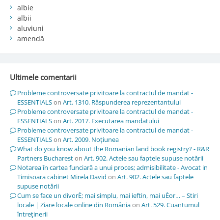
albie
albii
aluviuni
amendă
Ultimele comentarii
Probleme controversate privitoare la contractul de mandat -
ESSENTIALS
on
Art. 1310. Răspunderea reprezentantului
Probleme controversate privitoare la contractul de mandat -
ESSENTIALS
on
Art. 2017. Executarea mandatului
Probleme controversate privitoare la contractul de mandat -
ESSENTIALS
on
Art. 2009. Noţiunea
What do you know about the Romanian land book registry? - R&R
Partners Bucharest
on
Art. 902. Actele sau faptele supuse notării
Notarea în cartea funciară a unui proces; admisibilitate - Avocat in
Timisoara cabinet Mirela David
on
Art. 902. Actele sau faptele
supuse notării
Cum se face un divorÈ; mai simplu, mai ieftin, mai uÈor… – Stiri
locale | Ziare locale online din România
on
Art. 529. Cuantumul
întreţinerii