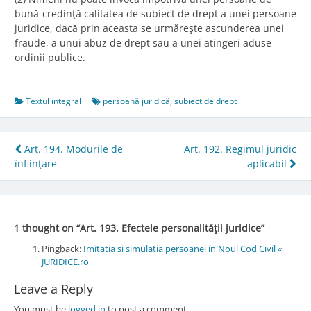
bună-credinţă calitatea de subiect de drept a unei persoane
juridice, dacă prin aceasta se urmăreşte ascunderea unei
fraude, a unui abuz de drept sau a unei atingeri aduse
ordinii publice.
Textul integral
persoană juridică
,
subiect de drept
Post
Art. 194. Modurile de
Art. 192. Regimul juridic
înfiinţare
aplicabil
navigation
1 thought on “
Art. 193. Efectele personalităţii juridice
”
Pingback:
Imitatia si simulatia persoanei in Noul Cod Civil «
JURIDICE.ro
Leave a Reply
You must be
logged in
to post a comment.