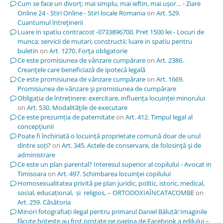
Cum se face un divorț; mai simplu, mai ieftin, mai ușor… - Ziare
Online 24 - Stiri Online - Stiri locale Romania
on
Art. 529.
Cuantumul întreţinerii
Luare in spatiu contracost -0733896700. Pret 1500 lei - Locuri de
munca; servicii de mutari; constructii; luare in spatiu pentru
buletin
on
Art. 1270. Forţa obligatorie
Ce este promisiunea de vânzare cumpărare
on
Art. 2386.
Creanţele care beneficiază de ipotecă legală
Ce este promisiunea de vânzare cumpărare
on
Art. 1669.
Promisiunea de vânzare şi promisiunea de cumpărare
Obligația de întreținere: exercitare, influența locuinței minorului
on
Art. 530. Modalităţile de executare
Ce este prezumția de paternitate
on
Art. 412. Timpul legal al
concepţiunii
Poate fi închiriată o locuință proprietate comună doar de unul
dintre soți?
on
Art. 345. Actele de conservare, de folosinţă şi de
administrare
Ce este un plan parental? Interesul superior al copilului - Avocat in
Timisoara
on
Art. 497. Schimbarea locuinţei copilului
Homosexualitatea privită pe plan juridic, politic, istoric, medical,
social, educațional, și religios, – ORTODOXIAÎNCATACOMBE
on
Art. 259. Căsătoria
Minori fotografiați ilegal pentru primarul Daniel Băluță! Imaginile
făcute hoțește au fost postate pe pagina de Facebook a edilului –