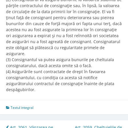
părţile contractului de consignaţie sau, în lipsă, la valoarea
de circulaţie de la data primirii lor în consignaţie. El va fi
ţinut faţă de consignant pentru deteriorarea sau pieirea
bunurilor din cauze de forţă majoră ori fapta unui terţ, dacă
acestea nu au fost asigurate la primirea lor în consignaţie
ori asigurarea a expirat şi nu a fost reînnoită ori societatea
de asigurări nu a fost agreată de consignant. Consignatarul
este obligat să plătească cu regularitate primele de
asigurare.
(3) Consignantul va putea asigura bunurile pe cheltuiala
consignatarului, dacă acesta omite să o facă.
(4) Asigurările sunt contractate de drept în favoarea
consignantului, cu condiţia ca acesta să notifice
asigurătorului contractul de consignaţie înainte de plata
despăgubirilor.
Textul integral
Art. 2061. Vânzarea pe
Art. 2059. Cheltuielile de