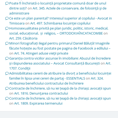
Poate fi închiriată o locuință proprietate comună doar de unul
dintre soți?
on
Art. 345. Actele de conservare, de folosinţă şi de
administrare
Ce este un plan parental? Interesul superior al copilului - Avocat in
Timisoara
on
Art. 497. Schimbarea locuinţei copilului
Homosexualitatea privită pe plan juridic, politic, istoric, medical,
social, educațional, și religios, – ORTODOXIAÎNCATACOMBE
on
Art. 259. Căsătoria
Minori fotografiați ilegal pentru primarul Daniel Băluță! Imaginile
făcute hoțește au fost postate pe pagina de Facebook a edilului –
on
Art. 74. Atingeri aduse vieţii private
Garanția contra viciilor ascunse în imobiliare: Abuzul de încredere
și răspunderea asociatului – Avocat Consultanță București
on
Art.
1707. Condiţii
Admisibilitatea cererii de atribuire la divorț a beneficiului locuinței
familiei în lipsa unei cereri de partaj - ESSENTIALS
on
Art. 324.
Atribuirea beneficiului contractului de închiriere
Contracte de închiriere, să nu iei țeapă de la chiriași; avocații spun
on
Art. 1816. Denunţarea contractului
Contracte de închiriere, să nu iei țeapă de la chiriași; avocații spun
on
Art. 1809. Expirarea termenului