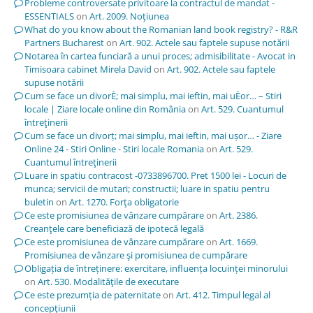
Probleme controversate privitoare la contractul de mandat -
ESSENTIALS
on
Art. 2009. Noţiunea
What do you know about the Romanian land book registry? - R&R
Partners Bucharest
on
Art. 902. Actele sau faptele supuse notării
Notarea în cartea funciară a unui proces; admisibilitate - Avocat in
Timisoara cabinet Mirela David
on
Art. 902. Actele sau faptele
supuse notării
Cum se face un divorÈ; mai simplu, mai ieftin, mai uÈor… – Stiri
locale | Ziare locale online din România
on
Art. 529. Cuantumul
întreţinerii
Cum se face un divorț; mai simplu, mai ieftin, mai ușor… - Ziare
Online 24 - Stiri Online - Stiri locale Romania
on
Art. 529.
Cuantumul întreţinerii
Luare in spatiu contracost -0733896700. Pret 1500 lei - Locuri de
munca; servicii de mutari; constructii; luare in spatiu pentru
buletin
on
Art. 1270. Forţa obligatorie
Ce este promisiunea de vânzare cumpărare
on
Art. 2386.
Creanţele care beneficiază de ipotecă legală
Ce este promisiunea de vânzare cumpărare
on
Art. 1669.
Promisiunea de vânzare şi promisiunea de cumpărare
Obligația de întreținere: exercitare, influența locuinței minorului
on
Art. 530. Modalităţile de executare
Ce este prezumția de paternitate
on
Art. 412. Timpul legal al
concepţiunii